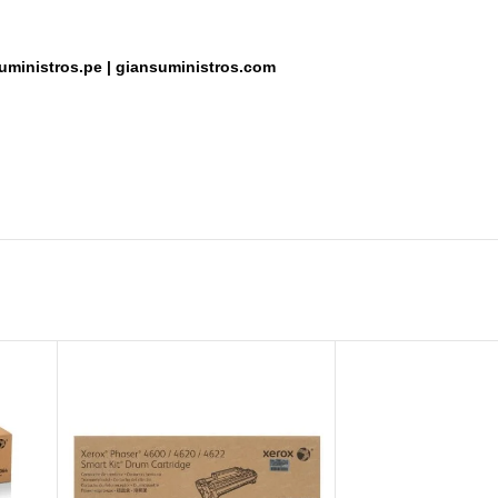
uministros.pe
|
giansuministros.com