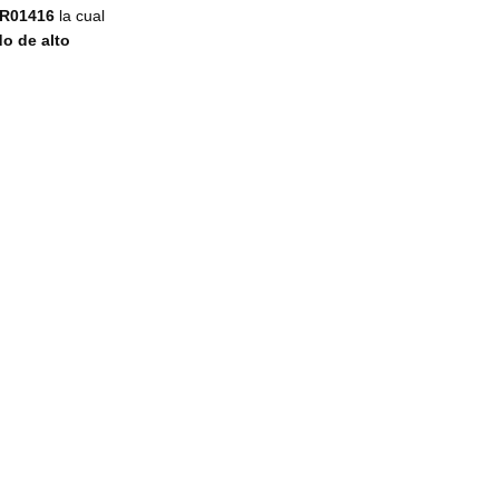
8R01416
la cual
o de alto