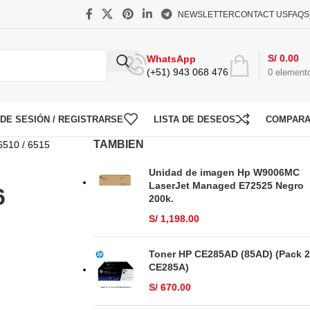
NEWSLETTER
CONTACT US
FAQS
S/
0.00
WhatsApp
(+51) 943 068 476
0
element
O DE SESIÓN / REGISTRARSE
LISTA DE DESEOS
COMPAR
TAMBIEN
6510 / 6515
Unidad de imagen Hp W9006MC
LaserJet Managed E72525 Negro
6
200k.
S/
1,198.00
Toner HP CE285AD (85AD) (Pack 2
CE285A)
S/
670.00