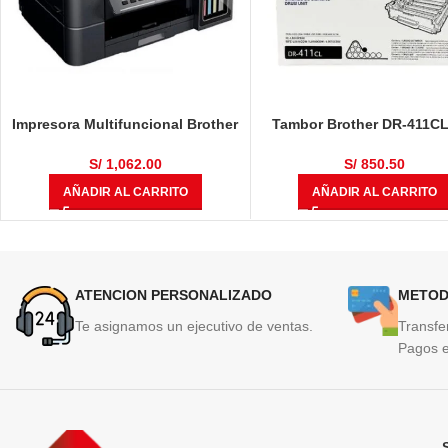
Impresora Multifuncional Brother
Tambor Brother DR-411CL
DCP-T710W
L8360CDW, HL-L8360CD
MULTIF, MFC-L8610CDW, 
S/
1,062.00
S/
850.50
L8900CDW 50,000 Pági
AÑADIR AL CARRITO
AÑADIR AL CARRITO
ATENCION PERSONALIZADO
METOD
Te asignamos un ejecutivo de ventas.
Transfe
Pagos e