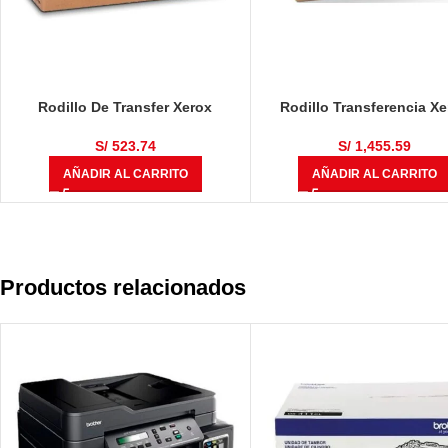
Rodillo De Transfer Xerox
Rodillo Transferencia X
008R13086 Wc 7120 200k
008R13064 Workcentre 7
7435/ 7445 Negro 200,0
S/
523.74
S/
1,455.59
Paginas
AÑADIR AL CARRITO
AÑADIR AL CARRITO
Productos relacionados