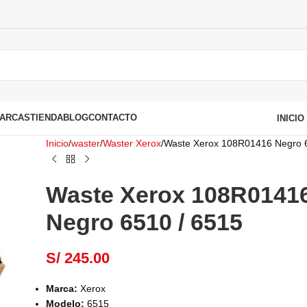
ARCAS
TIENDA
BLOG
CONTACTO
INICI
Inicio
waster
Waster Xerox
Waste Xerox 108R01416 Negro 
Waste Xerox 108R0141
Negro 6510 / 6515
S/
245.00
Marca:
Xerox
Modelo:
6515