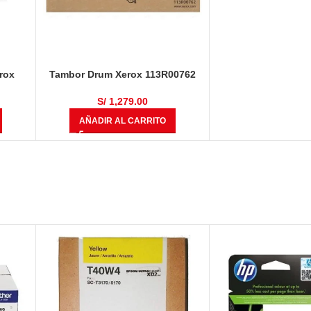
erox
Tambor Drum Xerox 113R00762
428/
Phaser 4600, 4620, 4622 Negro
00
80,000 Páginas
S/
1,279.00
AÑADIR AL CARRITO