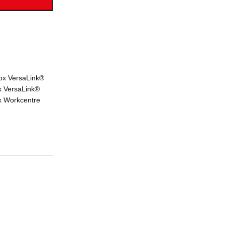
ox VersaLink®
x VersaLink®
x Workcentre