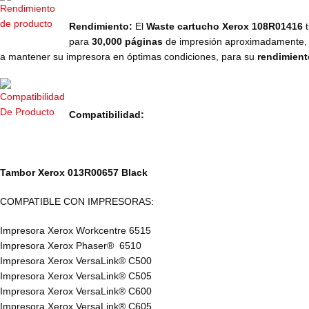
Rendimiento:
El
Waste cartucho Xerox 108R01416
para
30,000 páginas
de impresión aproximadamente, 
a mantener su impresora en óptimas condiciones, para su
rendimien
Compatibilidad:
Tambor Xerox 013R00657 Black
COMPATIBLE CON IMPRESORAS:
Impresora Xerox Workcentre 6515
Impresora Xerox Phaser® 6510
Impresora Xerox VersaLink® C500
Impresora Xerox VersaLink® C505
Impresora Xerox VersaLink® C600
Impresora Xerox VersaLink® C605