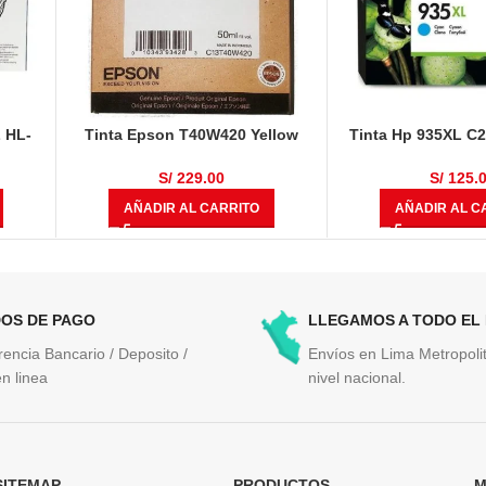
 HL-
Tinta Epson T40W420 Yellow
Tinta Hp 935XL C
WT,
50ml
825 Pági
MFC-
S/
229.00
S/
125.
nas
AÑADIR AL CARRITO
AÑADIR AL C
OS DE PAGO
LLEGAMOS A TODO EL
rencia Bancario / Deposito /
Envíos en Lima Metropolit
n linea
nivel nacional.
SITEMAP
PRODUCTOS
M