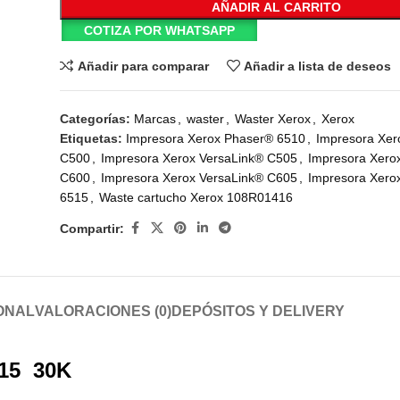
AÑADIR AL CARRITO
COTIZA POR WHATSAPP
Añadir para comparar
Añadir a lista de deseos
Categorías:
Marcas
,
waster
,
Waster Xerox
,
Xerox
Etiquetas:
Impresora Xerox Phaser® 6510
,
Impresora Xer
C500
,
Impresora Xerox VersaLink® C505
,
Impresora Xero
C600
,
Impresora Xerox VersaLink® C605
,
Impresora Xero
6515
,
Waste cartucho Xerox 108R01416
Compartir:
ONAL
VALORACIONES (0)
DEPÓSITOS Y DELIVERY
515 30K