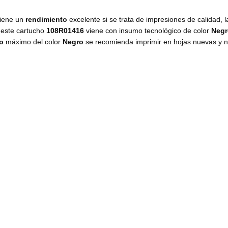
tiene un
rendimiento
excelente si se trata de impresiones de calidad, l
este cartucho
108R01416
viene con insumo
tecnológico de color
Neg
to
máximo del color
Negro
se recomienda imprimir en hojas nuevas y n