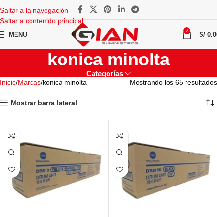
Saltar a la navegación
Saltar a contenido principal
0
MENÚ
S/
0.0
konica minolta
Categorías
Inicio
Marcas
konica minolta
Mostrando los 65 resultados
Mostrar barra lateral