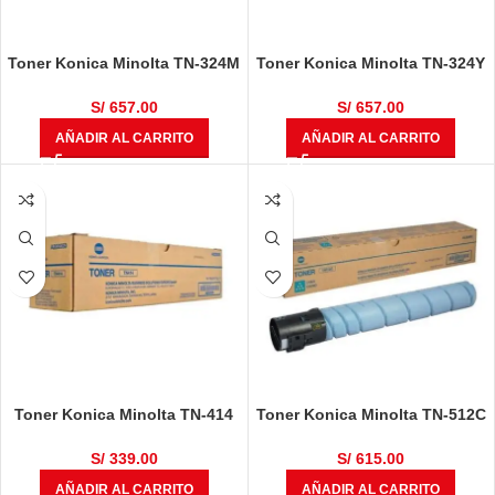
Toner Konica Minolta TN-324M
Toner Konica Minolta TN-324Y
A8DA390 Magenta Bizhub
A8DA290 Yellow Bizhub C258,
C258, C308, C368
C308, C368
S/
657.00
S/
657.00
AÑADIR AL CARRITO
AÑADIR AL CARRITO
Toner Konica Minolta TN-414
Toner Konica Minolta TN-512C
Negro Bizhub 363, 423,184,
Cyan A33K492 Bizhub C454,
185, 215
C454e, C554, C554e
S/
339.00
S/
615.00
AÑADIR AL CARRITO
AÑADIR AL CARRITO