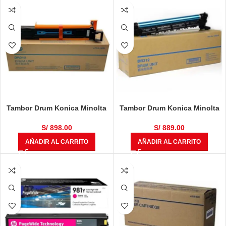
Tambor Drum Konica Minolta
Tambor Drum Konica Minolta
DR-312 A7Y00RD Bizhub 367,
DR-312 Bizhub 367, 287, 227,
287, 227, 7528 Negro 100,000
7528 Negro 105,000 Páginas
S/
898.00
S/
889.00
Páginas
AÑADIR AL CARRITO
AÑADIR AL CARRITO