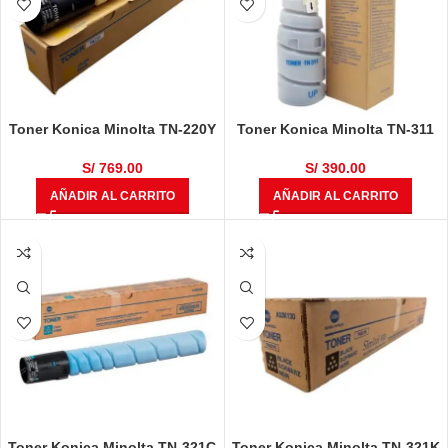
Toner Konica Minolta TN-220Y
Toner Konica Minolta TN-311
Amarillo Original Bizhub C221,
Negro Bizhub 350, 362
C281, C223, C283
S/
769.00
S/
390.00
AÑADIR AL CARRITO
AÑADIR AL CARRITO
Toner Konica Minolta TN-321C
Toner Konica Minolta TN-321K