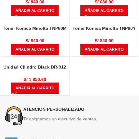
9.000 Paginas
13.000 Paginas
S/
840.00
S/
680.00
AÑADIR AL CARRITO
AÑADIR AL CARRITO
Toner Konica Minolta TNP80M
Toner Konica Minolta TNP80Y
AAJW392 Magenta Bizhub
AAJW292 Yellow Bizhub
C3320i 9.000 Paginas
C3320i 9.000 Paginas
S/
840.00
S/
840.00
AÑADIR AL CARRITO
AÑADIR AL CARRITO
Unidad Cilindro Black DR-912
Bizhub 758 / 958 220v
S/
1,850.60
AÑADIR AL CARRITO
ATENCION PERSONALIZADO
Te asignamos un ejecutivo de ventas.