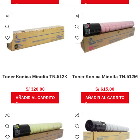
Toner Konica Minolta TN-512K
Toner Konica Minolta TN-512M
Negro Original Bizhub C454,
Magenta A33K392 Bizhub
C454e, C554, C554e
C454, C454e, C554, C554e
S/
320.00
S/
615.00
AÑADIR AL CARRITO
AÑADIR AL CARRITO