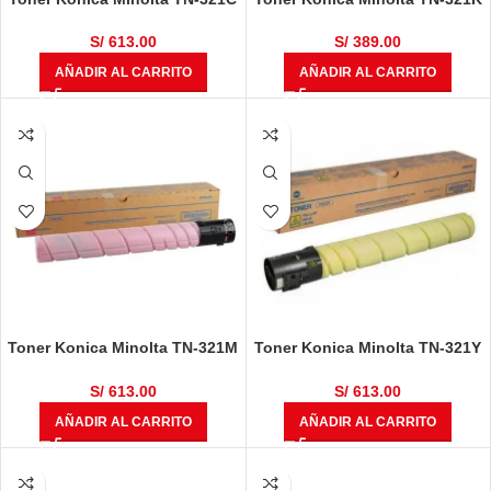
Cyan Bizhub C224, C364, C284
Negro Bizhub C224, C364,
C284
S/
613.00
S/
389.00
AÑADIR AL CARRITO
AÑADIR AL CARRITO
Toner Konica Minolta TN-321M
Toner Konica Minolta TN-321Y
Magenta Bizhub C224, C364,
Amarillo Bizhub C224, C364,
C284
C284
S/
613.00
S/
613.00
AÑADIR AL CARRITO
AÑADIR AL CARRITO