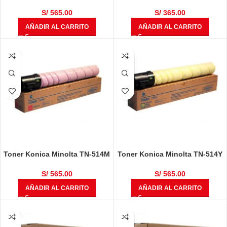
Cyan Bizhub C458, C558, C658
Negro Bizhub C458, C558,
C658
S/
565.00
S/
365.00
AÑADIR AL CARRITO
AÑADIR AL CARRITO
Toner Konica Minolta TN-514M
Toner Konica Minolta TN-514Y
Magenta Bizhub C458, C558,
Amarillo Bizhub C458, C558,
C658
C658
S/
565.00
S/
565.00
AÑADIR AL CARRITO
AÑADIR AL CARRITO