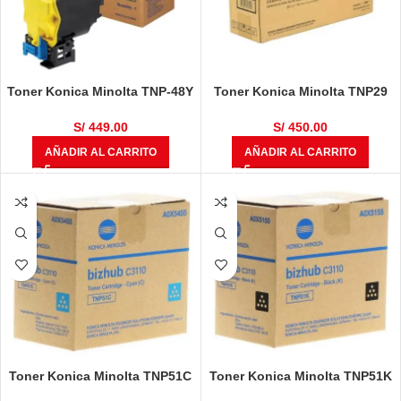
Toner Konica Minolta TNP-48Y
Toner Konica Minolta TNP29
Original Bizhub C3350, C3850,
Negro Original Pagepro
C3850FS
1500w, 1550dn, 1580mf,
S/
449.00
S/
450.00
1590mf, Bizhub 12p, 15, 16
AÑADIR AL CARRITO
AÑADIR AL CARRITO
Toner Konica Minolta TNP51C
Toner Konica Minolta TNP51K
Cian Bizhub C3110 6.000
Negro Bizhub C3110 6.000