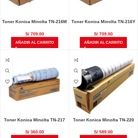
Toner Konica Minolta TN-216M
Toner Konica Minolta TN-216Y
Magenta Bizhub C220, C280,
Amarillo Bizhub C220, C280,
C360
C360
S/
709.00
S/
709.00
AÑADIR AL CARRITO
AÑADIR AL CARRITO
Toner Konica Minolta TN-217
Toner Konica Minolta TN-220
Negro Bizhub 223, 283, 363,
Negro Original Bizhub C221,
423, 7828
C281, C223, C283
S/
360.00
S/
589.00