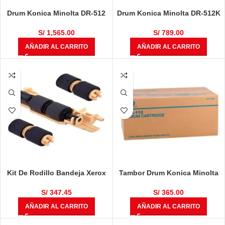
Drum Konica Minolta DR-512
Drum Konica Minolta DR-512K
Color Yellow / Magenta / Cyan
Bizhub C224, C284,
95,000 Páginas
C364, C454, C554, 120,000
S/
1,565.00
S/
789.00
Páginas
AÑADIR AL CARRITO
AÑADIR AL CARRITO
Kit De Rodillo Bandeja Xerox
Tambor Drum Konica Minolta
116R00010 VersaLink C500,
DR-113 7416CG, 7416MFG,
C505, C600, C605, B600, B610,
DI1610, DI1610F, DI1610FP,
S/
347.45
S/
365.00
B605, B615
Bizhub 160, 161F Negro 16,000
AÑADIR AL CARRITO
AÑADIR AL CARRITO
Páginas