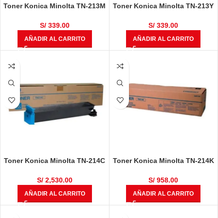
Toner Konica Minolta TN-213M
Toner Konica Minolta TN-213Y
Magenta Bizhub C200, C203,
Amarillo Bizhub C200, C203,
C253
C253
S/
339.00
S/
339.00
AÑADIR AL CARRITO
AÑADIR AL CARRITO
Toner Konica Minolta TN-214C
Toner Konica Minolta TN-214K
Cyan Bizhub C200, C200e,
Negro Bizhub C200, C200e,
C210, C203, C253
C210, C203, C253
S/
2,530.00
S/
958.00
AÑADIR AL CARRITO
AÑADIR AL CARRITO