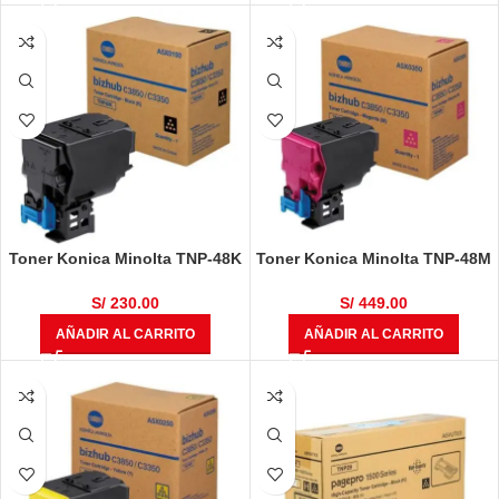
Toner Konica Minolta TNP-48K
Toner Konica Minolta TNP-48M
Original Bizhub C3350, C3850,
Original Bizhub C3350, C3850,
C3850FS
C3850FS
S/
230.00
S/
449.00
AÑADIR AL CARRITO
AÑADIR AL CARRITO