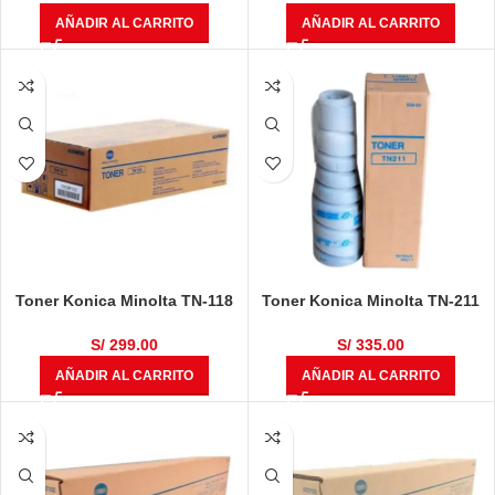
AÑADIR AL CARRITO
AÑADIR AL CARRITO
Toner Konica Minolta TN-118
Toner Konica Minolta TN-211
Negro Bizhub 195, 206, 215,
Negro Bizhub 200, 222, 250,
226
282
S/
299.00
S/
335.00
AÑADIR AL CARRITO
AÑADIR AL CARRITO