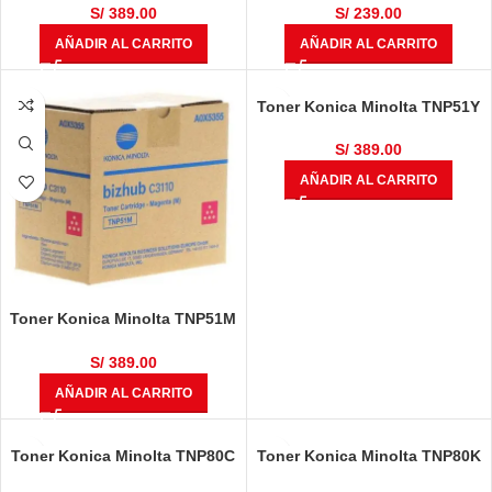
Páginas
Páginas
S/
389.00
S/
239.00
AÑADIR AL CARRITO
AÑADIR AL CARRITO
Toner Konica Minolta TNP51Y
Amarillo Bizhub C3110 6.000
Páginas
S/
389.00
AÑADIR AL CARRITO
Toner Konica Minolta TNP51M
Magenta Bizhub C3110 6.000
Páginas
S/
389.00
AÑADIR AL CARRITO
Toner Konica Minolta TNP80C
Toner Konica Minolta TNP80K
AAJW492 Cyan Bizhub C3320i
AAJW192 Negro Bizhub C3320i