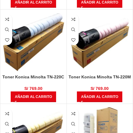
AÑADIR AL CARRITO
AÑADIR AL CARRITO
Toner Konica Minolta TN-220C
Toner Konica Minolta TN-220M
Cyan Original Bizhub C221,
Magenta Original Bizhub C221,
C281, C223, C283
C281, C223, C283
S/
769.00
S/
769.00
AÑADIR AL CARRITO
AÑADIR AL CARRITO