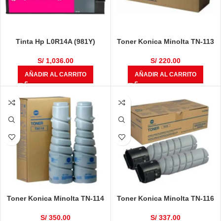
Tinta Hp L0R14A (981Y)
Toner Konica Minolta TN-113
Magenta 16,000 Páginas
Bizhub 160, 161F, DI1610,
DI1610F, DI1610FP, DI1610P
S/
1,036.00
S/
220.00
Negro 12,000 Paginas
AÑADIR AL CARRITO
AÑADIR AL CARRITO
Toner Konica Minolta TN-114
Toner Konica Minolta TN-116
Negro Para Bizhub
Negro Bizhub 164, 165, 165,
162,163,180,181, Dialta Di 1611
185, 195, 215, 226
S/
350.00
S/
337.00