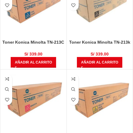
Toner Konica Minolta TN-213C
Toner Konica Minolta TN-213k
Cyan Bizhub C200, C203, C253
Negro Bizhub C200, C203,
C253
S/
339.00
S/
339.00
AÑADIR AL CARRITO
AÑADIR AL CARRITO