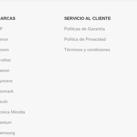
ARCAS
SERVICIO AL CLIENTE
P
Políticas de Garantía
erox
Política de Privacidad
pson
Términos y condiciones
rother
anon
yocera
exmark
icoh
onica Minolta
antum
amsung