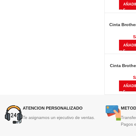
AÑADI
Cinta Brothe
8.00 metros 
I
S
AÑADI
Cinta Broth
8.00 metros N
S
AÑADI
ATENCION PERSONALIZADO
METOD
Te asignamos un ejecutivo de ventas.
Transfe
Pagos e