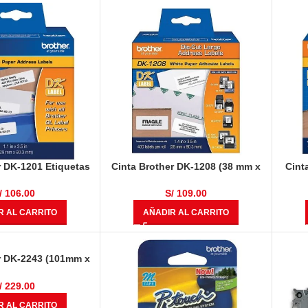
r DK-1201 Etiquetas
Cinta Brother DK-1208 (38 mm x
Cint
9 mm x 90 mm) Para
90 mm) (400 Etiquetas
10/11
adora Brother
Autoadhesivas)
/
106.00
S/
109.00
R AL CARRITO
AÑADIR AL CARRITO
r DK-2243 (101mm x
gro Sobre Blanco
/
229.00
R AL CARRITO