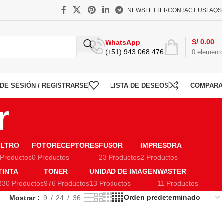
NEWSLETTER
CONTACT US
FAQS
S/
0.00
WhatsApp
(+51) 943 068 476
0
element
O DE SESIÓN / REGISTRARSE
LISTA DE DESEOS
COMPAR
r
ILTRO
FOTORECEPTORES
FUSOR
IMPRESORA
 Productos
0 Productos
23 Productos
2 Productos
TINTA
TONER
UNIDAD DE IMAGEN
WASTER
230 Productos
976 Productos
13 Productos
11 Productos
Mostrar
9
24
36