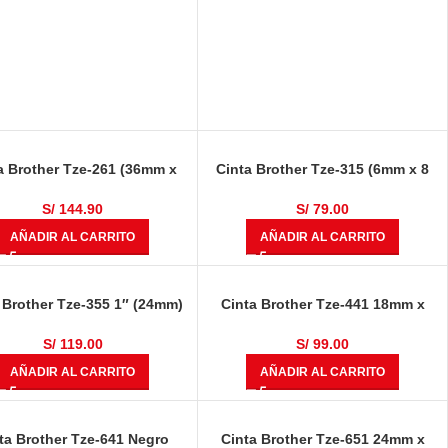
a Brother Tze-261 (36mm x
Cinta Brother Tze-315 (6mm x 8
metros) Negro Sobre Blanco
mts) Blanco Sobre Negro
S/
144.90
S/
79.00
AÑADIR AL CARRITO
AÑADIR AL CARRITO
 Brother Tze-355 1″ (24mm)
Cinta Brother Tze-441 18mm x
Blanco Sobre Negro
8.00 metros Negro Sobre Rojo
S/
119.00
S/
99.00
AÑADIR AL CARRITO
AÑADIR AL CARRITO
ta Brother Tze-641 Negro
Cinta Brother Tze-651 24mm x