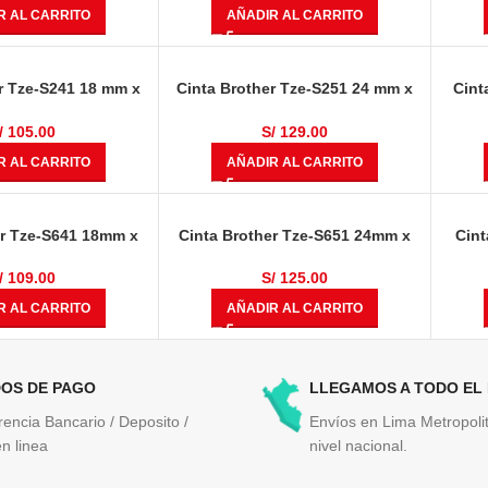
R AL CARRITO
AÑADIR AL CARRITO
r Tze-S241 18 mm x
Cinta Brother Tze-S251 24 mm x
Cint
Negro Sobre Blanco
8.00 metros Negro Sobre Blanco
8.00 
ndustrial
Industrial
/
105.00
S/
129.00
R AL CARRITO
AÑADIR AL CARRITO
er Tze-S641 18mm x
Cinta Brother Tze-S651 24mm x
Cint
egro Sobre Amarillo
8.00 metros Negro Sobre Amarillo
8.00 
/
109.00
S/
125.00
R AL CARRITO
AÑADIR AL CARRITO
OS DE PAGO
LLEGAMOS A TODO EL
rencia Bancario / Deposito /
Envíos en Lima Metropolit
n linea
nivel nacional.