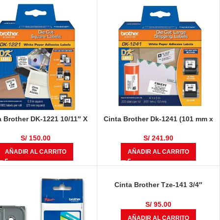
a Brother DK-1221 10/11″ X
Cinta Brother Dk-1241 (101 mm x
″ 1,000 Etiquetas Adhesivas
152 mm) 200 Etiquetas
De Papel
S/
150.00
S/
241.90
AÑADIR AL CARRITO
AÑADIR AL CARRITO
Cinta Brother Tze-141 3/4″
(18mm) Negro Sobre Claro
S/
95.00
AÑADIR AL CARRITO