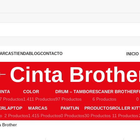
ARCAS
TIENDA
BLOG
CONTACTO
INICI
Cinta Brothe
INTA
COLOR
DRUM – TAMBOR
ESCANER BROTHER
F
7 Productos
1.411 Productos
97 Productos
6 Productos
0
ER
LAPTOP
MARCAS
PAMTUN
PRODUCTOS
ROLLER KIT
to
2 Productos
1.415 Productos
0 Productos
30 Productos
11 Productos
a Brother