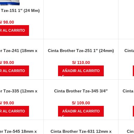
 Tze-151 1″ (24 Mm)
 Sobre Claro
S/
98.00
R AL CARRITO
er Tze-241 (18mm x
Cinta Brother Tze-251 1″ (24mm)
Cint
ro Sobre Blanco
Negro Sobre Blanco
8.00 
S/
99.00
S/
110.00
R AL CARRITO
AÑADIR AL CARRITO
er Tze-335 (12mm x
Cinta Brother Tze-345 3/4″
Cinta
lanco Sobre Negro
(18mm) Blanco Sobre Negro
S/
99.00
S/
109.00
R AL CARRITO
AÑADIR AL CARRITO
er Tze-545 18mm x
Cinta Brother Tze-631 12mm x
Cin