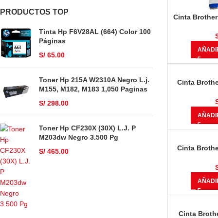
PRODUCTOS TOP
Cinta Brother
Negro
Tinta Hp F6V28AL (664) Color 100
Páginas
AÑADI
S/
65.00
Toner Hp 215A W2310A Negro L.j.
Cinta Broth
M155, M182, M183 1,050 Paginas
8mts) Neg
S/
298.00
AÑADI
Toner Hp CF230X (30X) L.J. P
M203dw Negro 3.500 Pg
Cinta Broth
S/
465.00
8.00 mts) B
AÑADI
Cinta Broth