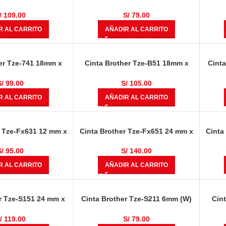
 Blanco Sobre Azul
8.00 metros Negro Sobre Amarillo
/
109.00
S/
79.00
R AL CARRITO
AÑADIR AL CARRITO
er Tze-741 18mm x
Cinta Brother Tze-B51 18mm x
Cint
 Negro Sobre Verde
8.00 mts Negro Sobre Naranja
8.00
Fluorescente
S/
99.00
S/
105.00
R AL CARRITO
AÑADIR AL CARRITO
r Tze-Fx631 12 mm x
Cinta Brother Tze-Fx651 24 mm x
Cinta
egro Sobre Amarillo
8.00 metros Negro Sobre Amarillo
mts 
S/
95.00
S/
140.00
R AL CARRITO
AÑADIR AL CARRITO
r Tze-S151 24 mm x
Cinta Brother Tze-S211 6mm (W)
Cin
 Negro En Claro
x 8M (L) Negro Sobre Blanco
S
ndustrial
Industrial
/
119.00
S/
79.00