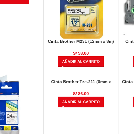
Cinta Brother M231 (12mm x 8m)
Cint
Negro Sobre Blanco
mm) 
S/
58.00
AÑADIR AL CARRITO
Cinta Brother Tze-211 (6mm x
Cinta
8.00 mts) Negro Sobre Fondo
Blanco
S/
86.00
AÑADIR AL CARRITO