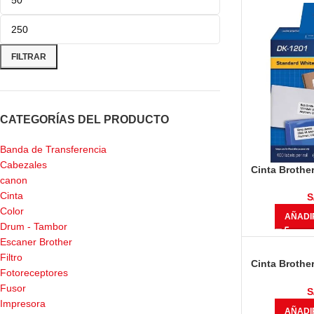
FILTRAR
CATEGORÍAS DEL PRODUCTO
Banda de Transferencia
Cabezales
Cinta Brothe
canon
De Papel (2
Cinta
Etiquet
S
Color
AÑADI
Drum - Tambor
Escaner Brother
Filtro
Cinta Brothe
Fotoreceptores
30.4m) Ne
Fusor
S
Impresora
AÑADI