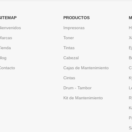
SITEMAP
PRODUCTOS
M
Bienvenidos
Impresoras
H
Marcas
Toner
X
Tienda
Tintas
E
Blog
Cabezal
B
Contacto
Cajas de Mantenimiento
C
Cintas
K
Drum - Tambor
L
Kit de Mantenimiento
R
K
P
S