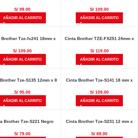
Sobre Amarillo
8.00 metros Negro Sobre Amarillo
S/
99.00
S/
109.00
AÑADIR AL CARRITO
AÑADIR AL CARRITO
a Brother Tze-fx241 18mm x
Cinta Brother TZE-FX251 24mm x
 metros Negro Sobre Fondo
8.00 metros Negro Sobre Fondo
Blanco
Blanco
S/
109.00
S/
119.00
AÑADIR AL CARRITO
AÑADIR AL CARRITO
 Brother Tze-S135 12mm x 8
Cinta Brother Tze-S141 18 mm x
Blanco Sobre Transparente
8.00 mts Negro Sobre
Transparente
S/
95.00
S/
109.00
AÑADIR AL CARRITO
AÑADIR AL CARRITO
ta Brother Tze-S221 Negro
Cinta Brother Tze-S231 12 mm x
obre Blanco 3/8 «(9mm)
8.00 metros Negro Sobre Blanco
Industrial
Industrial
S/
79.00
S/
89.00