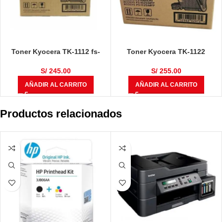
Toner Kyocera TK-1112 fs-
Toner Kyocera TK-1122
1040, fs-1020mfp 2,5k
EcosysFS-1060/FS-
1125MFP/FS-1025MFP Negro
S/
245.00
S/
255.00
3,000 Páginas
AÑADIR AL CARRITO
AÑADIR AL CARRITO
Productos relacionados