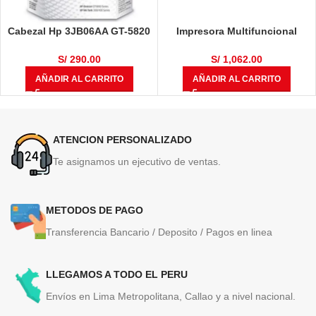
Cabezal Hp 3JB06AA GT-5820
Impresora Multifuncional
Color M0H50A, Negro M0H51A
Brother DCP-T710W
S/
290.00
S/
1,062.00
AÑADIR AL CARRITO
AÑADIR AL CARRITO
ATENCION PERSONALIZADO
Te asignamos un ejecutivo de ventas.
METODOS DE PAGO
Transferencia Bancario / Deposito / Pagos en linea
LLEGAMOS A TODO EL PERU
Envíos en Lima Metropolitana, Callao y a nivel nacional.