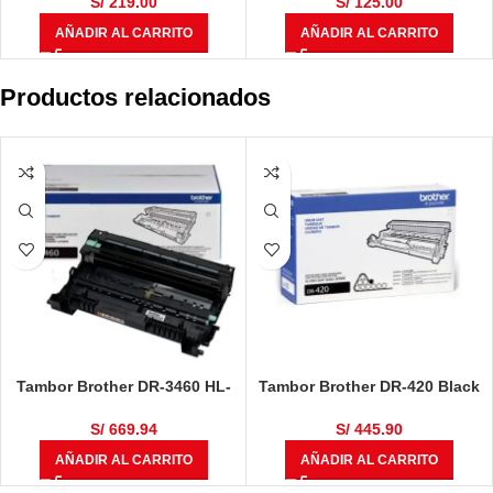
S/
219.00
S/
125.00
AÑADIR AL CARRITO
AÑADIR AL CARRITO
Productos relacionados
Tambor Brother DR-3460 HL-
Tambor Brother DR-420 Black
L5100DN / HL-L6400DW / DCP-
12,000 Páginas
L5650DN / MFC-L6700 / MFC-
S/
669.94
S/
445.90
L6900DW / MFC-L5900DW
AÑADIR AL CARRITO
AÑADIR AL CARRITO
50,000 Páginas