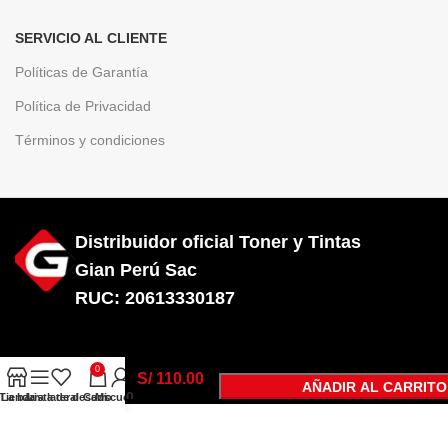
SERVICIO AL CLIENTE
Políticas de Garantía
Política de Privacidad
Términos y condiciones
Distribuidor oficial Toner y Tintas
Gian Perú Sac
RUC: 20613330187
Diseñado por City Hosting
Tinta Hp
934
0
C2P19AL
S/
110.00
AÑADIR AL CARRITO
Negro 400
Tienda
La barra lateral
Lista de deseos
Carro
Mi cuenta
COTIZA POR WHATSAPP
Páginas