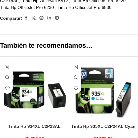
C2P19AL
,
Tinta Hp OfficeJet 6812
,
Tinta Hp OfficeJet Pro 6220
,
Tinta Hp OfficeJet Pro 6230
,
Tinta Hp OfficeJet Pro 6830
Compartir:
También te recomendamos…
Tinta Hp 934XL C2P23AL
Tinta Hp 935XL C2P24AL Cyan
Negro 1000 Páginas
825 Páginas