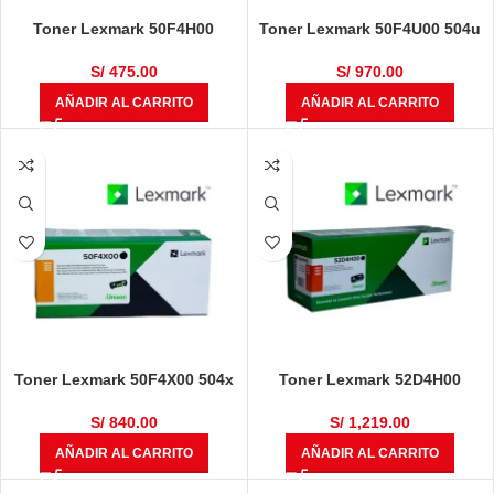
Toner Lexmark 50F4H00
Toner Lexmark 50F4U00 504u
ms310dn, ms410dn, ms610dn
ms510, ms610dn 20k
5k
S/
475.00
S/
970.00
AÑADIR AL CARRITO
AÑADIR AL CARRITO
Toner Lexmark 50F4X00 504x
Toner Lexmark 52D4H00
ms610, ms410, ms415 10k
ms812, ms811, ms810 25k
S/
840.00
S/
1,219.00
AÑADIR AL CARRITO
AÑADIR AL CARRITO