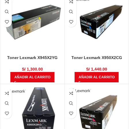
Toner Lexmark X945X2YG
Toner Lexmark X950X2CG
Amarillo 22,000 Páginas
Cyan x950, x952, x954 22,000
Páginas
S/
1,300.00
S/
1,440.00
AÑADIR AL CARRITO
AÑADIR AL CARRITO