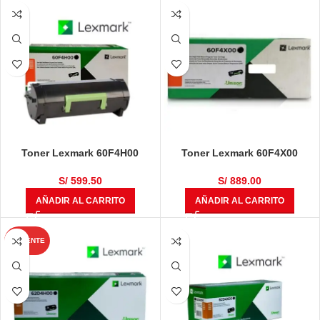
Toner Lexmark 60F4H00
Toner Lexmark 60F4X00
mx310, mx410, mx611dhe 10k
mx510, mx511, mx610 20k
S/
599.50
S/
889.00
AÑADIR AL CARRITO
AÑADIR AL CARRITO
CALIENTE