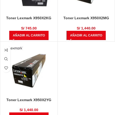
Toner Lexmark X950X2KG
Toner Lexmark X950X2MG
Negro x950, x952, x954 32,000
Magenta x950, x952, x954
Páginas
22,000 Pàginas
S/
745.00
S/
1,440.00
AÑADIR AL CARRITO
AÑADIR AL CARRITO
Toner Lexmark X950X2YG
Yellow x950, x952, x954 22,000
Pàginas
S/
1,440.00