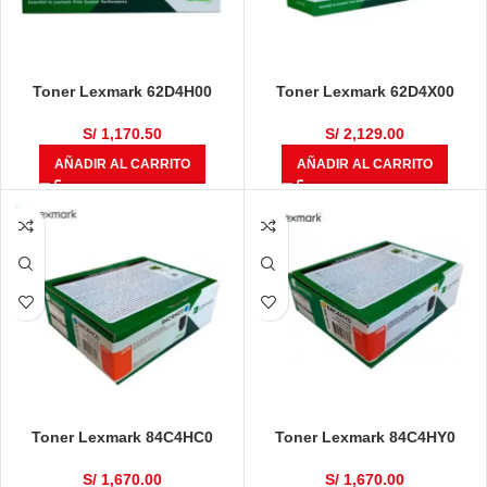
Toner Lexmark 62D4H00
Toner Lexmark 62D4X00
mx710, mx711,mx812 25k
mx710, mx711, mx812 45k
S/
1,170.50
S/
2,129.00
AÑADIR AL CARRITO
AÑADIR AL CARRITO
Toner Lexmark 84C4HC0
Toner Lexmark 84C4HY0
cx725dhe Cyan 16,000 Pàginas
cx725dhe Yellow 6,000
Pàginas
S/
1,670.00
S/
1,670.00