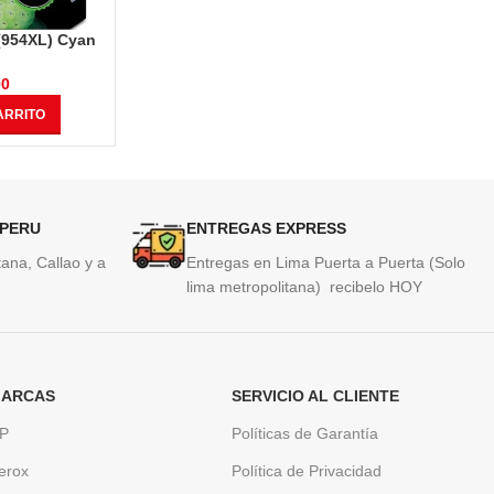
(954XL) Cyan
Tinta Hp L0S65AL (954XL)
Toner Hp 
inas
Magenta 1,600 Páginas
Neverstop
2.
00
S/
195.00
ARRITO
AÑADIR AL CARRITO
AÑAD
 PERU
ENTREGAS EXPRESS
ana, Callao y a
Entregas en Lima Puerta a Puerta (Solo
lima metropolitana) recibelo HOY
ARCAS
SERVICIO AL CLIENTE
P
Políticas de Garantía
erox
Política de Privacidad