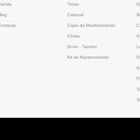
Tienda
Tintas
E
Blog
Cabezal
B
Contacto
Cajas de Mantenimiento
C
Cintas
K
Drum - Tambor
L
Kit de Mantenimiento
R
K
P
S
S