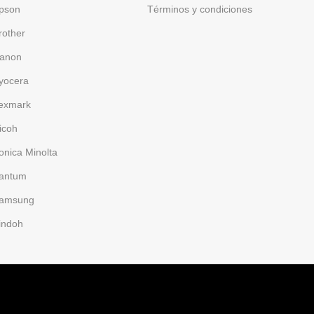
pson
Términos y condiciones
rother
anon
yocera
exmark
icoh
onica Minolta
antum
amsung
indoh