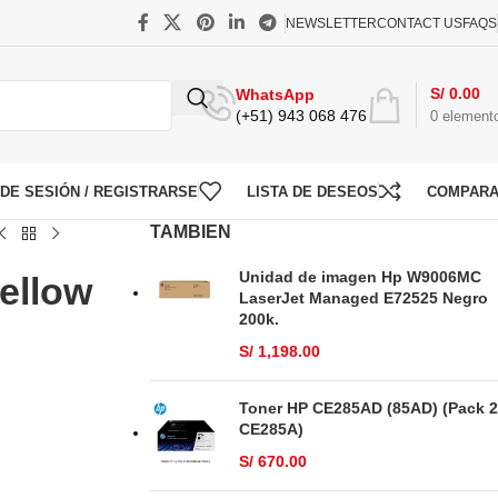
NEWSLETTER
CONTACT US
FAQS
S/
0.00
WhatsApp
(+51) 943 068 476
0
element
O DE SESIÓN / REGISTRARSE
LISTA DE DESEOS
COMPAR
TAMBIEN
Unidad de imagen Hp W9006MC
ellow
LaserJet Managed E72525 Negro
200k.
S/
1,198.00
Toner HP CE285AD (85AD) (Pack 2
CE285A)
S/
670.00