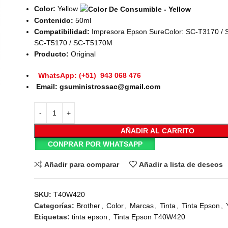
Color:
Yellow
Contenido:
50ml
Compatibilidad:
Impresora Epson SureColor: SC-T3170 /
SC-T5170 / SC-T5170M
Producto:
Original
WhatsApp: (+51) 943 068 476
Email: gsuministrossac@gmail.com
AÑADIR AL CARRITO
CONPRAR POR WHATSAPP
Añadir para comparar
Añadir a lista de deseos
SKU:
T40W420
Categorías:
Brother
,
Color
,
Marcas
,
Tinta
,
Tinta Epson
,
Etiquetas:
tinta epson
,
Tinta Epson T40W420