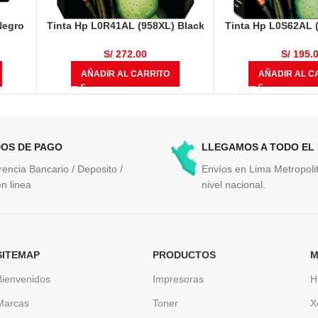
Negro
Tinta Hp L0R41AL (958XL) Black
Tinta Hp L0S62AL 
, 9016,
3,000 Páginas
1,600 Pág
S/
272.00
S/
195.
AÑADIR AL CARRITO
AÑADIR AL C
OS DE PAGO
LLEGAMOS A TODO EL
rencia Bancario / Deposito /
Envíos en Lima Metropolit
n linea
nivel nacional.
SITEMAP
PRODUCTOS
M
Bienvenidos
Impresoras
H
Marcas
Toner
X