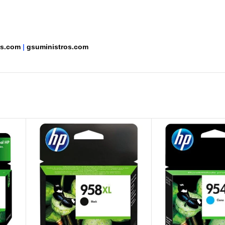
as.com
|
gsuministros.com