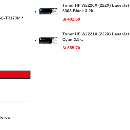
Toner HP W2220X (222X) LaserJet
3303 Black 3,2k.
 SC-T3170M /
S/
491.50
Toner HP W2221X (222X) LaserJet
Cyan 2.5k.
S/
555.70
Yellow