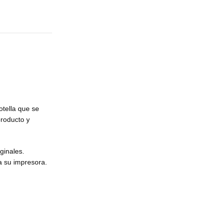
otella que se
producto y
iginales.
a su impresora.