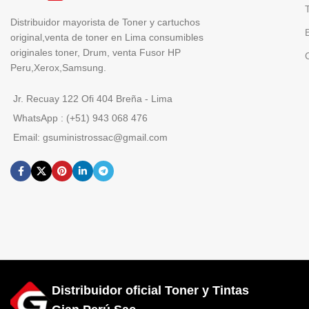
Distribuidor mayorista de Toner y cartuchos
original,venta de toner en Lima consumibles
originales toner, Drum, venta Fusor HP
Peru,Xerox,Samsung.
Jr. Recuay 122 Ofi 404 Breña - Lima
WhatsApp : (+51) 943 068 476
Email: gsuministrossac@gmail.com
Distribuidor oficial Toner y Tintas