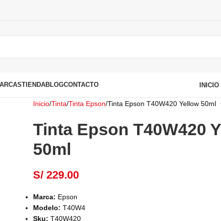
ARCAS
TIENDA
BLOG
CONTACTO
INICI
Inicio
Tinta
Tinta Epson
Tinta Epson T40W420 Yellow 50ml
Tinta Epson T40W420 Y
50ml
S/
229.00
Marca:
Epson
Modelo:
T40W4
Sku:
T40W420