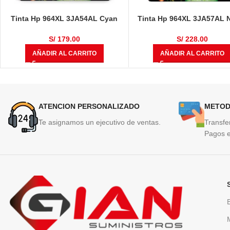
Tinta Hp 964XL 3JA54AL Cyan
Tinta Hp 964XL 3JA57AL 
Original OfficeJet Pro 9010, 9016,
Original OfficeJet Pro 9010
9018, 9020
9018, 9020
S/
179.00
S/
228.00
AÑADIR AL CARRITO
AÑADIR AL CARRITO
ATENCION PERSONALIZADO
METOD
Te asignamos un ejecutivo de ventas.
Transfe
Pagos e