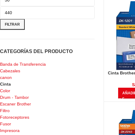
FILTRAR
CATEGORÍAS DEL PRODUCTO
Banda de Transferencia
Cabezales
Cinta Brothe
canon
De Papel (2
Cinta
Etiquet
S
Color
AÑADI
Drum - Tambor
Escaner Brother
Filtro
Fotoreceptores
Fusor
Impresora