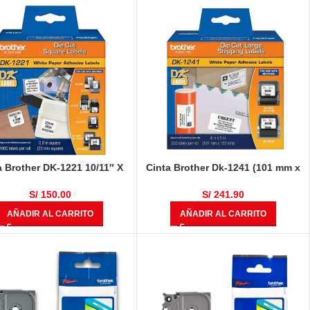
a Brother DK-1221 10/11″ X
Cinta Brother Dk-1241 (101 mm x
″ 1,000 Etiquetas Adhesivas
152 mm) 200 Etiquetas
De Papel
S/
150.00
S/
241.90
AÑADIR AL CARRITO
AÑADIR AL CARRITO