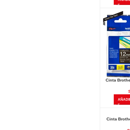
Cinta Broth
8.00 mts) B
AÑADI
Cinta Broth
8.00 metros