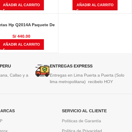
AÑADIR AL CARRITO
AÑADIR AL CARRITO
etas Hp Q2014A Paquete De
go De Barras Ultrium-7 RW
100 Piezas
S/
440.00
AÑADIR AL CARRITO
 PERU
ENTREGAS EXPRESS
ana, Callao y a
Entregas en Lima Puerta a Puerta (Solo
lima metropolitana) recibelo HOY
ARCAS
SERVICIO AL CLIENTE
P
Políticas de Garantía
erox
Política de Privacidad