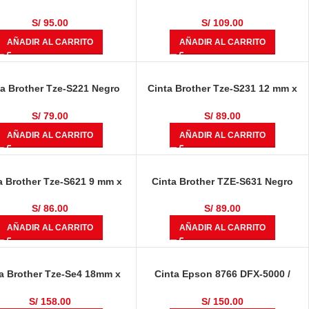
Blanco Sobre Transparente
8.00 mts Negro Sobre
Transparente
S/
95.00
S/
109.00
AÑADIR AL CARRITO
AÑADIR AL CARRITO
ta Brother Tze-S221 Negro
Cinta Brother Tze-S231 12 mm x
obre Blanco 3/8 «(9mm)
8.00 metros Negro Sobre Blanco
Industrial
Industrial
S/
79.00
S/
89.00
AÑADIR AL CARRITO
AÑADIR AL CARRITO
a Brother Tze-S621 9 mm x
Cinta Brother TZE-S631 Negro
metros Negro Sobre Amarillo
Sobre Amarillo
S/
86.00
S/
89.00
AÑADIR AL CARRITO
AÑADIR AL CARRITO
a Brother Tze-Se4 18mm x
Cinta Epson 8766 DFX-5000 /
metros Negro Sobre Blanco
8000 / 8500 Negro 15 millones de
caracteres
S/
158.00
S/
150.00