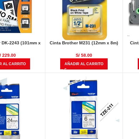
r DK-2243 (101mm x
Cinta Brother M231 (12mm x 8m)
Cint
gro Sobre Blanco
Negro Sobre Blanco
mm) 
/
229.00
S/
58.00
R AL CARRITO
AÑADIR AL CARRITO