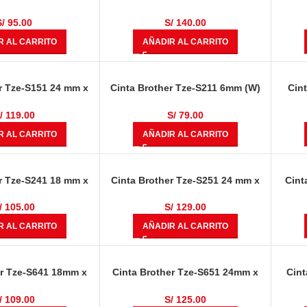
egro Sobre Amarillo
8.00 metros Negro Sobre Amarillo
mts 
S/
95.00
S/
140.00
R AL CARRITO
AÑADIR AL CARRITO
r Tze-S151 24 mm x
Cinta Brother Tze-S211 6mm (W)
Cin
 Negro En Claro
x 8M (L) Negro Sobre Blanco
S
ndustrial
Industrial
/
119.00
S/
79.00
R AL CARRITO
AÑADIR AL CARRITO
r Tze-S241 18 mm x
Cinta Brother Tze-S251 24 mm x
Cint
Negro Sobre Blanco
8.00 metros Negro Sobre Blanco
8.00 
ndustrial
Industrial
/
105.00
S/
129.00
R AL CARRITO
AÑADIR AL CARRITO
er Tze-S641 18mm x
Cinta Brother Tze-S651 24mm x
Cint
egro Sobre Amarillo
8.00 metros Negro Sobre Amarillo
8.00 
/
109.00
S/
125.00