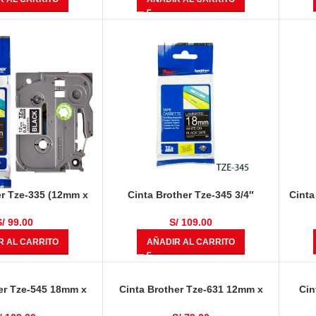
er Tze-335 (12mm x
Cinta Brother Tze-345 3/4″
Cinta
lanco Sobre Negro
(18mm) Blanco Sobre Negro
S/
99.00
S/
109.00
R AL CARRITO
AÑADIR AL CARRITO
er Tze-545 18mm x
Cinta Brother Tze-631 12mm x
Cin
 Blanco Sobre Azul
8.00 metros Negro Sobre Amarillo