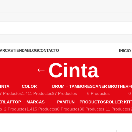
ARCAS
TIENDA
BLOG
CONTACTO
INICI
Cinta
INTA
COLOR
DRUM – TAMBOR
ESCANER BROTHER
F
7 Productos
1.411 Productos
97 Productos
6 Productos
0
ER
LAPTOP
MARCAS
PAMTUN
PRODUCTOS
ROLLER KIT
to
2 Productos
1.415 Productos
0 Productos
30 Productos
11 Productos