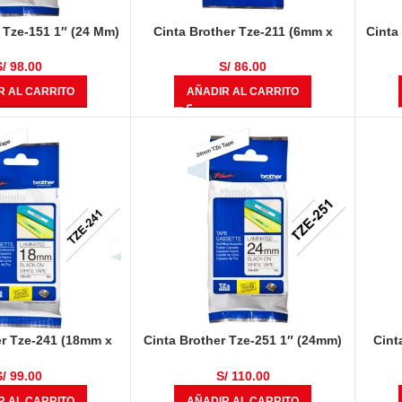
 Tze-151 1″ (24 Mm)
Cinta Brother Tze-211 (6mm x
Cinta
 Sobre Claro
8.00 mts) Negro Sobre Fondo
Blanco
S/
98.00
S/
86.00
R AL CARRITO
AÑADIR AL CARRITO
er Tze-241 (18mm x
Cinta Brother Tze-251 1″ (24mm)
Cint
ro Sobre Blanco
Negro Sobre Blanco
8.00 
S/
99.00
S/
110.00
R AL CARRITO
AÑADIR AL CARRITO