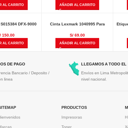
R AL CARRITO
AÑADIR AL CARRITO
 S015384 DFX-9000
Cinta Lexmark 1040995 Para
Etiqu
es De Caracteres
6400, 6412, 6409, 6414 Negro 3
Códi
Millones De Caracteres
/
150.00
S/
69.00
R AL CARRITO
AÑADIR AL CARRITO
OS DE PAGO
LLEGAMOS A TODO EL
rencia Bancario / Deposito /
Envíos en Lima Metropolit
n linea
nivel nacional.
SITEMAP
PRODUCTOS
M
Bienvenidos
Impresoras
H
Marcas
Toner
X