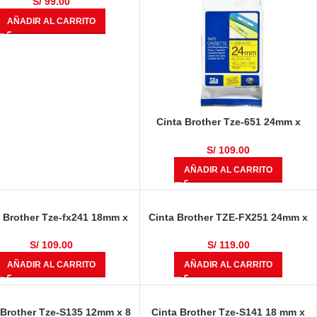
S/
99.00
AÑADIR AL CARRITO
Cinta Brother Tze-651 24mm x
8.00 metros Negro Sobre Amarillo
S/
109.00
AÑADIR AL CARRITO
a Brother Tze-fx241 18mm x
Cinta Brother TZE-FX251 24mm x
 metros Negro Sobre Fondo
8.00 metros Negro Sobre Fondo
Blanco
Blanco
S/
109.00
S/
119.00
AÑADIR AL CARRITO
AÑADIR AL CARRITO
 Brother Tze-S135 12mm x 8
Cinta Brother Tze-S141 18 mm x