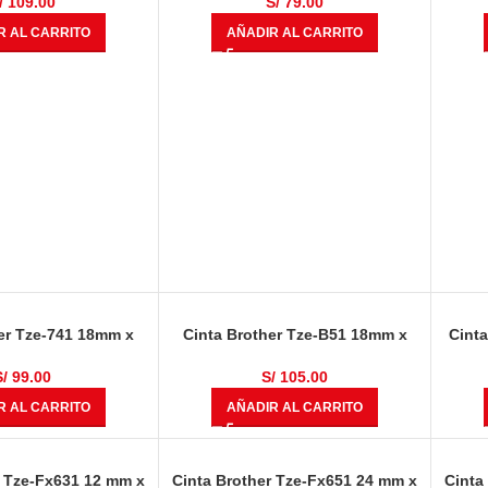
/
109.00
S/
79.00
R AL CARRITO
AÑADIR AL CARRITO
er Tze-741 18mm x
Cinta Brother Tze-B51 18mm x
Cint
 Negro Sobre Verde
8.00 mts Negro Sobre Naranja
8.00
Fluorescente
S/
99.00
S/
105.00
R AL CARRITO
AÑADIR AL CARRITO
r Tze-Fx631 12 mm x
Cinta Brother Tze-Fx651 24 mm x
Cinta