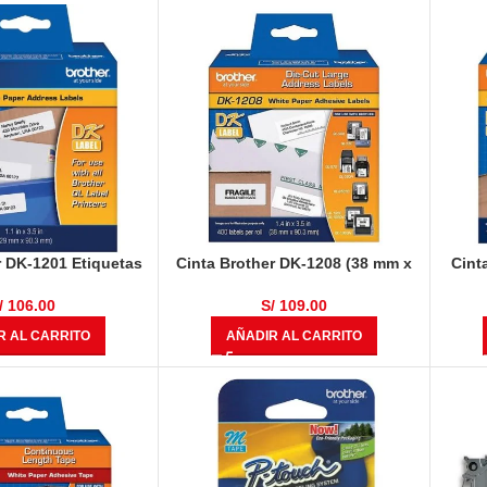
r DK-1201 Etiquetas
Cinta Brother DK-1208 (38 mm x
Cint
9 mm x 90 mm) Para
90 mm) (400 Etiquetas
10/11
adora Brother
Autoadhesivas)
/
106.00
S/
109.00
R AL CARRITO
AÑADIR AL CARRITO