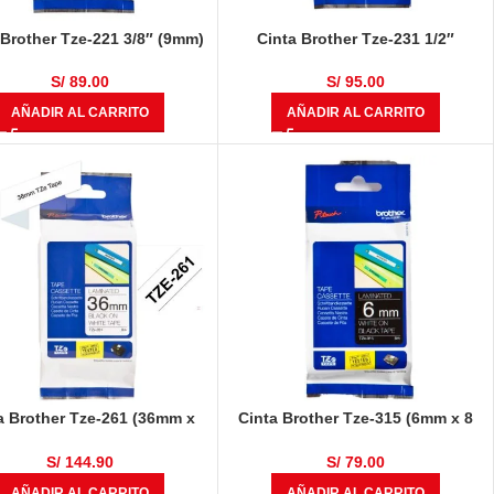
 Brother Tze-221 3/8″ (9mm)
Cinta Brother Tze-231 1/2″
Negro Sobre Blanco
(12mm) Negro Sobre Blanco
S/
89.00
S/
95.00
AÑADIR AL CARRITO
AÑADIR AL CARRITO
a Brother Tze-261 (36mm x
Cinta Brother Tze-315 (6mm x 8
metros) Negro Sobre Blanco
mts) Blanco Sobre Negro
S/
144.90
S/
79.00
AÑADIR AL CARRITO
AÑADIR AL CARRITO