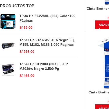
PRODUCTOS TOP
Cinta Brother
Negro
Tinta Hp F6V28AL (664) Color 100
Páginas
AÑADI
S/
65.00
Toner Hp 215A W2310A Negro L.j.
M155, M182, M183 1,050 Paginas
S/
298.00
Toner Hp CF230X (30X) L.J. P
M203dw Negro 3.500 Pg
S/
465.00
Cinta Broth
8mts) Neg
AÑADI