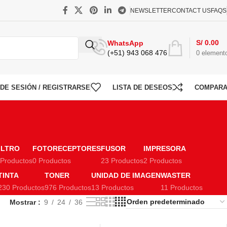
NEWSLETTER
CONTACT US
FAQS
S/
0.00
WhatsApp
(+51) 943 068 476
0
element
O DE SESIÓN / REGISTRARSE
LISTA DE DESEOS
COMPAR
ILTRO
FOTORECEPTORES
FUSOR
IMPRESORA
 Productos
0 Productos
23 Productos
2 Productos
TINTA
TONER
UNIDAD DE IMAGEN
WASTER
230 Productos
976 Productos
13 Productos
11 Productos
Mostrar
9
24
36