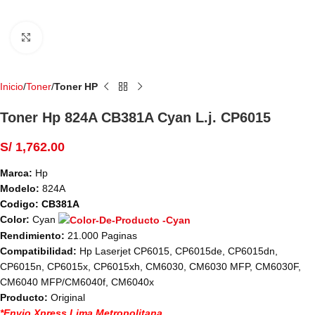
Haga Click para agrandar
Inicio
Toner
Toner HP
Toner Hp 824A CB381A Cyan L.j. CP6015
S/
1,762.00
Marca:
Hp
Modelo:
824A
Codigo: CB381A
Color:
Cyan
Rendimiento:
21.000 Paginas
Compatibilidad:
Hp Laserjet CP6015, CP6015de, CP6015dn,
CP6015n, CP6015x, CP6015xh, CM6030, CM6030 MFP, CM6030F,
CM6040 MFP/CM6040f, CM6040x
Producto:
Original
*Envio Xpress Lima Metropolitana