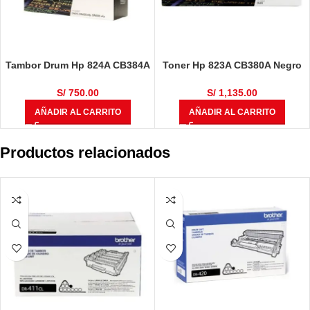
Tambor Drum Hp 824A CB384A
Toner Hp 823A CB380A Negro
Color LaserJet CP6015dn,
Laserjet CP6015
CP6015n, CP6015xh, CM6030,
S/
750.00
S/
1,135.00
CM6030f, CM6040, CM6040f
AÑADIR AL CARRITO
AÑADIR AL CARRITO
Negro 23,000 Páginas
Productos relacionados