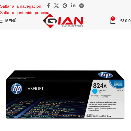
Saltar a la navegación
Saltar a contenido principal
0
MENÚ
S/
0.0