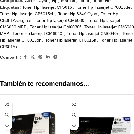
Categorías:
Color
,
Cyan
,
Hp
,
Marcas
,
Toner
,
Toner HP
Etiquetas:
Toner Hp laserjet CP6015
,
Toner Hp laserjet CP6015de
,
Toner Hp laserjet CP6015xh
,
Toner Hp 824A Cyan
,
Toner Hp
CB381A Original
,
Toner Hp laserjet CM6030
,
Toner Hp laserjet
CM6030 MFP
,
Toner Hp laserjet CM6030f
,
Toner Hp laserjet CM6040
MFP
,
Toner Hp laserjet CM6040f
,
Toner Hp laserjet CM6040x
,
Toner
Hp laserjet CP6015dn
,
Toner Hp laserjet CP6015n
,
Toner Hp laserjet
CP6015x
Compartir:
También te recomendamos…