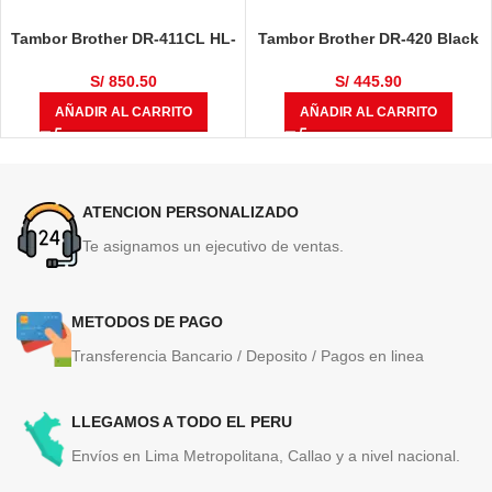
Tambor Brother DR-411CL HL-
Tambor Brother DR-420 Black
L8360CDW, HL-L8360CDWT,
12,000 Páginas
MULTIF, MFC-L8610CDW, MFC-
S/
850.50
S/
445.90
L8900CDW 50,000 Páginas
AÑADIR AL CARRITO
AÑADIR AL CARRITO
ATENCION PERSONALIZADO
Te asignamos un ejecutivo de ventas.
METODOS DE PAGO
Transferencia Bancario / Deposito / Pagos en linea
LLEGAMOS A TODO EL PERU
Envíos en Lima Metropolitana, Callao y a nivel nacional.