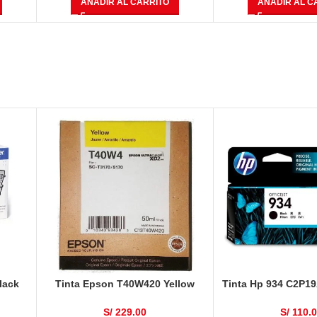
AÑADIR AL CARRITO
AÑADIR AL C
lack
Tinta Epson T40W420 Yellow
Tinta Hp 934 C2P1
50ml
Página
S/
229.00
S/
110.