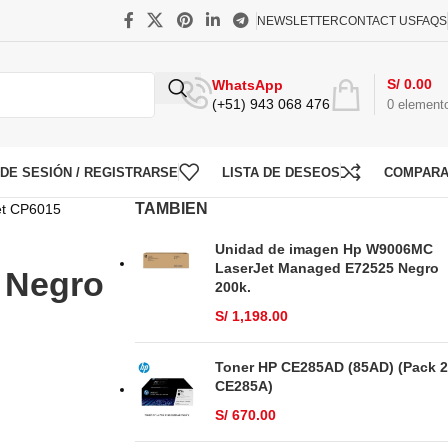
NEWSLETTER
CONTACT US
FAQS
S/
0.00
WhatsApp
(+51) 943 068 476
0
element
O DE SESIÓN / REGISTRARSE
LISTA DE DESEOS
COMPAR
TAMBIEN
et CP6015
Unidad de imagen Hp W9006MC
LaserJet Managed E72525 Negro
 Negro
200k.
S/
1,198.00
Toner HP CE285AD (85AD) (Pack 2
CE285A)
S/
670.00