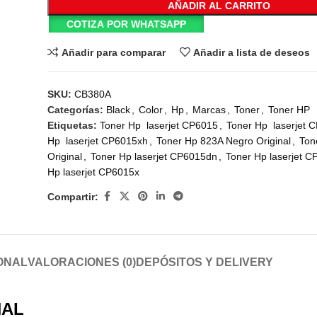
AÑADIR AL CARRITO
COTIZA POR WHATSAPP
Añadir para comparar
Añadir a lista de deseos
SKU:
CB380A
Categorías:
Black
,
Color
,
Hp
,
Marcas
,
Toner
,
Toner HP
Etiquetas:
Toner Hp laserjet CP6015
,
Toner Hp laserjet 
Hp laserjet CP6015xh
,
Toner Hp 823A Negro Original
,
Ton
Original
,
Toner Hp laserjet CP6015dn
,
Toner Hp laserjet 
Hp laserjet CP6015x
Compartir:
ONAL
VALORACIONES (0)
DEPÓSITOS Y DELIVERY
NAL