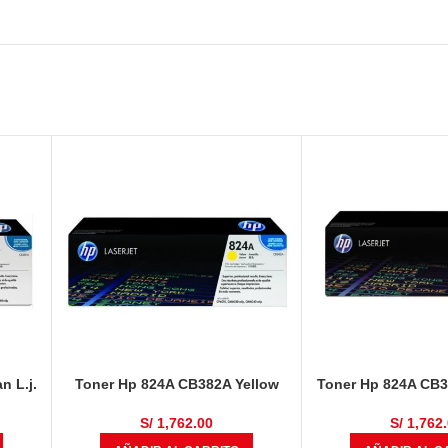
n L.j.
Toner Hp 824A CB382A Yellow
Toner Hp 824A CB
L.j. CP6015, CM6030, CM6040
Laserjet CP601
CM604
S/
1,762.00
S/
1,762.