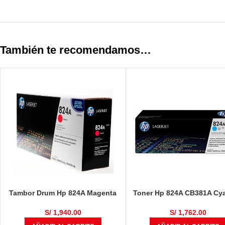
También te recomendamos…
Tambor Drum Hp 824A Magenta
Toner Hp 824A CB381A Cya
CB387A Color LaserJet
CP6015
CP6015dn, CP6015n, CP6015xh,
S/
1,940.00
S/
1,762.00
CM6030, CM6030f, CM6040,