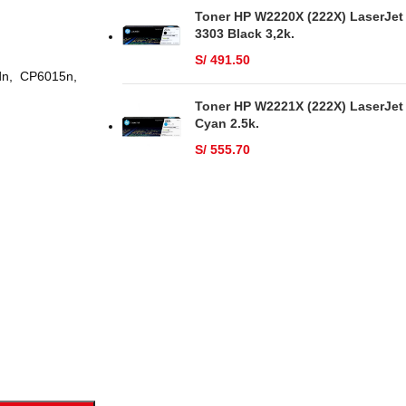
Toner HP W2220X (222X) LaserJet
3303 Black 3,2k.
S/
491.50
dn, CP6015n,
Toner HP W2221X (222X) LaserJet
Cyan 2.5k.
S/
555.70