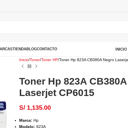
ARCAS
TIENDA
BLOG
CONTACTO
INICI
Inicio
Toner
Toner HP
Toner Hp 823A CB380A Negro Laserj
Toner Hp 823A CB380A
Laserjet CP6015
S/
1,135.00
Marca:
Hp
Modelo:
823A