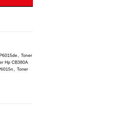
CP6015de
,
Toner
er Hp CB380A
CP6015n
,
Toner