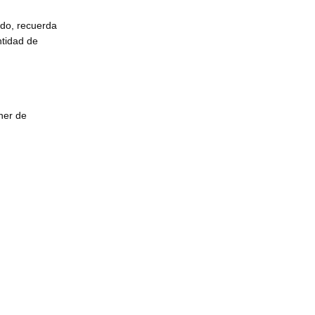
ado, recuerda
ntidad de
ner de