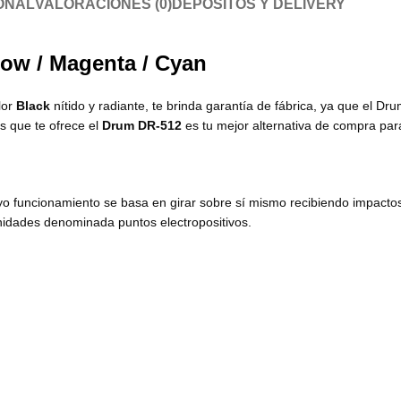
ONAL
VALORACIONES (0)
DEPÓSITOS Y DELIVERY
low / Magenta / Cyan
lor
Black
nítido y radiante, te brinda garantía de fábrica, ya que el Dr
as que te ofrece el
Drum DR-512
es tu mejor alternativa de compra pa
uyo funcionamiento se basa en girar sobre sí mismo recibiendo impacto
nidades denominada puntos electropositivos.