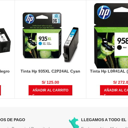
Negro
Tinta Hp 935XL C2P24AL Cyan
Tinta Hp L0R41AL 
825 Páginas
3,000 Pág
S/
125.00
S/
272.
AÑADIR AL CARRITO
AÑADIR AL C
OS DE PAGO
LLEGAMOS A TODO EL