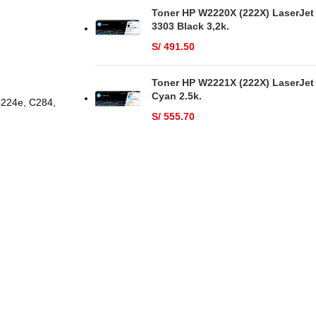
Toner HP W2220X (222X) LaserJet
3303 Black 3,2k.
S/
491.50
Toner HP W2221X (222X) LaserJet
Cyan 2.5k.
C224e, C284,
S/
555.70