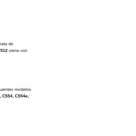
trata de
-512
viene con
guientes modelos
, C554, C554e,