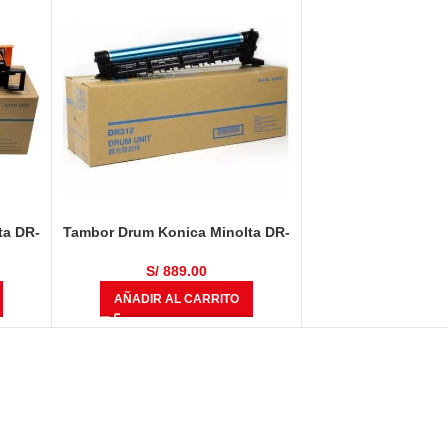
ta DR-
Tambor Drum Konica Minolta DR-
 287,
312 Bizhub 367, 287, 227, 7528
áginas
Negro 105,000 Páginas
S/
889.00
AÑADIR AL CARRITO