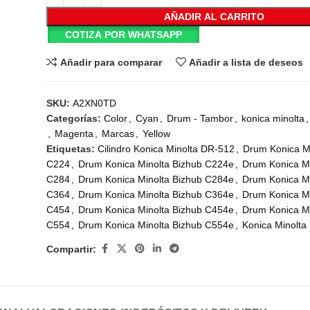
AÑADIR AL CARRITO
COTIZA POR WHATSAPP
Añadir para comparar
Añadir a lista de deseos
SKU:
A2XN0TD
Categorías:
Color
,
Cyan
,
Drum - Tambor
,
konica minolta
,
,
Magenta
,
Marcas
,
Yellow
Etiquetas:
Cilindro Konica Minolta DR-512
,
Drum Konica Mi
C224
,
Drum Konica Minolta Bizhub C224e
,
Drum Konica Mi
C284
,
Drum Konica Minolta Bizhub C284e
,
Drum Konica Mi
C364
,
Drum Konica Minolta Bizhub C364e
,
Drum Konica Mi
C454
,
Drum Konica Minolta Bizhub C454e
,
Drum Konica Mi
C554
,
Drum Konica Minolta Bizhub C554e
,
Konica Minolta
Compartir: