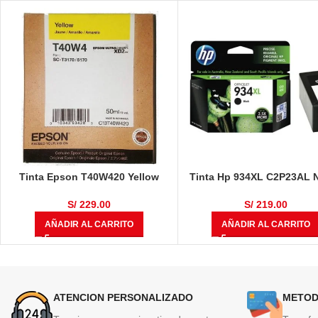
Tinta Epson T40W420 Yellow
Tinta Hp 934XL C2P23AL 
50ml
1000 Páginas
S/
229.00
S/
219.00
AÑADIR AL CARRITO
AÑADIR AL CARRITO
ATENCION PERSONALIZADO
METOD