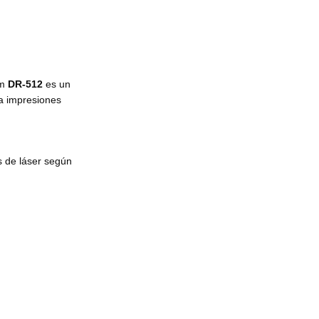
um
DR-512
es un
ra impresiones
s de láser según