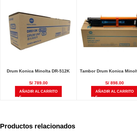
Drum Konica Minolta DR-512K
Tambor Drum Konica Minol
Bizhub C224, C284,
312 A7Y00RD Bizhub 367,
C364, C454, C554, 120,000
227, 7528 Negro 100,000 P
S/
789.00
S/
898.00
Páginas
AÑADIR AL CARRITO
AÑADIR AL CARRITO
Productos relacionados