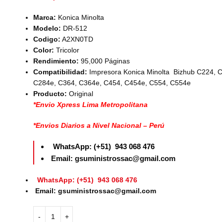
Marca:
Konica Minolta
Modelo:
DR-512
Codigo:
A2XN0TD
Color:
Tricolor
Rendimiento:
95,000 Páginas
Compatibilidad:
Impresora Konica Minolta Bizhub C224, 
C284e, C364, C364e, C454, C454e, C554, C554e
Producto:
Original
*Envio Xpress Lima Metropolitana
*Envios Diarios a Nivel Nacional – Perú
WhatsApp: (+51) 943 068 476
Email: gsuministrossac@gmail.com
WhatsApp: (+51) 943 068 476
Email: gsuministrossac@gmail.com