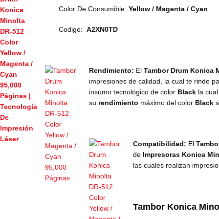
Color De Consumible:
Yellow / Magenta / Cyan
Codigo:
A2XN0TD
Rendimiento:
El
Tambor Drum Konica M
impresiones de calidad, la cual te rinde p
insumo
tecnológico de color
Black
la cua
su
rendimiento
máximo del color
Black
s
Compatibilidad:
El
Tambor
de
Impresoras Konica Min
las cuales realizan impresi
Tambor Konica Min