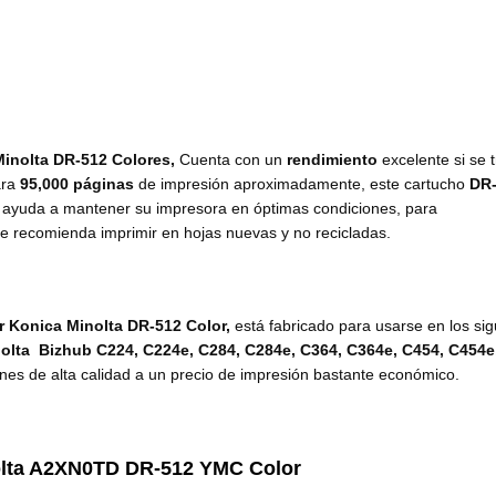
inolta DR-512 Colores
,
Cuenta con un
rendimiento
excelente si se 
ara
95,000 páginas
de impresión aproximadamente, este cartucho
DR
l ayuda a mantener su impresora en óptimas condiciones, para
e recomienda imprimir en hojas nuevas y no recicladas.
 Konica Minolta DR-512 Color,
está fabricado para usarse en los si
olta Bizhub C224, C224e, C284, C284e, C364, C364e, C454, C454e
ones de alta calidad a un precio de impresión bastante económico.
olta A2XN0TD DR-512
YM
C
Color