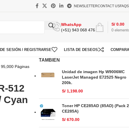
NEWSLETTER
CONTACT US
FAQS
S/
0.00
WhatsApp
(+51) 943 068 476
0
element
O DE SESIÓN / REGISTRARSE
LISTA DE DESEOS
COMPAR
TAMBIEN
n 95,000 Páginas
Unidad de imagen Hp W9006MC
LaserJet Managed E72525 Negro
200k.
R-512
S/
1,198.00
/ Cyan
Toner HP CE285AD (85AD) (Pack 2
CE285A)
S/
670.00