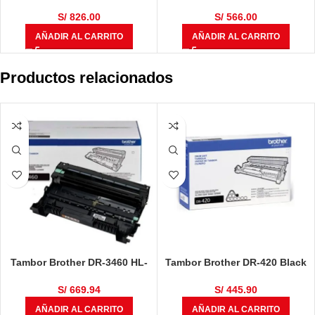
Cyan Bizhub C654, C654e,
A3VU150 Negro Bizhub C654,
C754, C754e
C654e, C754, C754e
S/
826.00
S/
566.00
AÑADIR AL CARRITO
AÑADIR AL CARRITO
Productos relacionados
Tambor Brother DR-3460 HL-
Tambor Brother DR-420 Black
L5100DN / HL-L6400DW / DCP-
12,000 Páginas
L5650DN / MFC-L6700 / MFC-
S/
669.94
S/
445.90
L6900DW / MFC-L5900DW
AÑADIR AL CARRITO
AÑADIR AL CARRITO