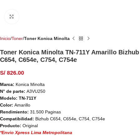
Haga Click para agrandar
Inicio
Toner
Toner Konica Minolta
Toner Konica Minolta TN-711Y Amarillo Bizhub
C654, C654e, C754, C754e
S/
826.00
Marca:
Konica Minolta
N° de parte:
A3VU250
Modelo:
TN-711Y
Color:
Amarillo
Rendimiento:
31.500 Paginas
Compatibilidad:
Bizhub C654, C654e, C754, C754e
Producto:
Original
*Envio Xpress Lima Metropolitana