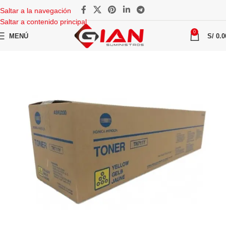
Saltar a la navegación
Saltar a contenido principal
0
MENÚ
S/
0.0