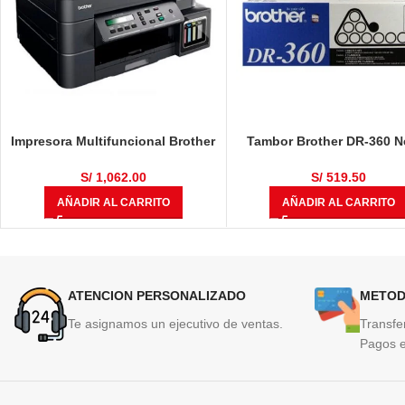
Impresora Multifuncional Brother
Tambor Brother DR-360 N
DCP-T710W
12,000 Páginas
S/
1,062.00
S/
519.50
AÑADIR AL CARRITO
AÑADIR AL CARRITO
ATENCION PERSONALIZADO
METOD
Te asignamos un ejecutivo de ventas.
Transfe
Pagos e