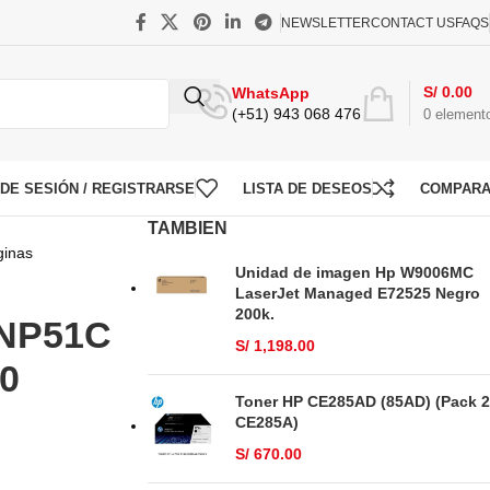
NEWSLETTER
CONTACT US
FAQS
S/
0.00
WhatsApp
(+51) 943 068 476
0
element
O DE SESIÓN / REGISTRARSE
LISTA DE DESEOS
COMPAR
TAMBIEN
ginas
Unidad de imagen Hp W9006MC
LaserJet Managed E72525 Negro
200k.
TNP51C
S/
1,198.00
00
Toner HP CE285AD (85AD) (Pack 2
CE285A)
S/
670.00