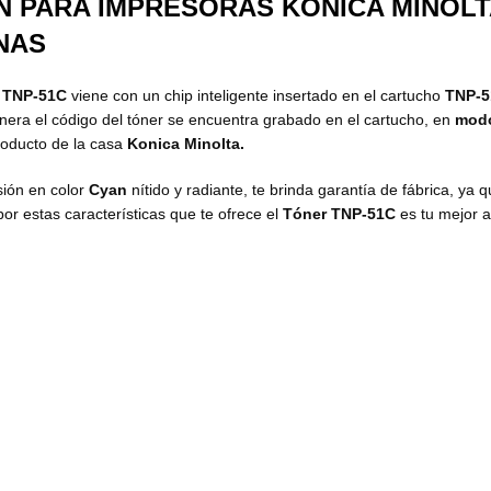
N PARA IMPRESORAS KONICA MINOLT
NAS
d
TNP-51C
viene con un chip inteligente insertado en el cartucho
TNP-
anera el código del tóner se encuentra grabado en el cartucho, en
modo
roducto de la casa
Konica Minolta.
sión en color
Cyan
nítido y radiante, te brinda garantía de fábrica, ya q
por estas características que te ofrece el
Tóner TNP-51C
es tu mejor a