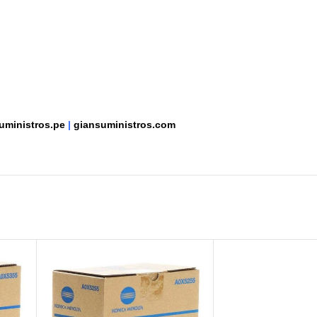
uministros.pe
|
giansuministros.com