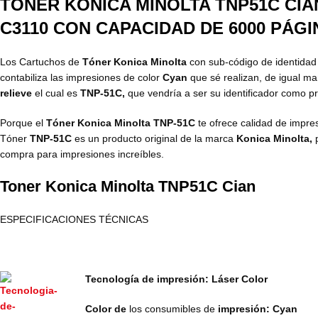
TONER KONICA MINOLTA TNP51C CIA
C3110
CON CAPACIDAD DE 6000 PÁGI
Los Cartuchos de
Tóner Konica Minolta
con sub-código de identida
contabiliza las impresiones de color
Cyan
que sé realizan, de igual m
relieve
el cual es
TNP-51C,
que vendría a ser su identificador como p
Porque el
Tóner Konica Minolta TNP-51C
te ofrece calidad de impre
Tóner
TNP-51C
es un producto original de la marca
Konica Minolta,
compra para impresiones increíbles.
Toner Konica Minolta TNP51C Cian
ESPECIFICACIONES TÉCNICAS
Tecnología de impresión: Láser Color
Color de
los consumibles de
impresión: Cyan