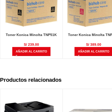
Toner Konica Minolta TNP51K
Toner Konica Minolta TN
Negro Bizhub C3110 6.000
Magenta Bizhub C3110 6
Páginas
Páginas
S/
239.00
S/
389.00
AÑADIR AL CARRITO
AÑADIR AL CARRITO
Productos relacionados