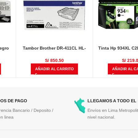
egro
Tambor Brother DR-411CL HL-
Tinta Hp 934XL C
L8360CDW, HL-L8360CDWT,
1000 Pág
MULTIF, MFC-L8610CDW, MFC-
S/
850.50
S/
219.
L8900CDW 50,000 Páginas
AÑADIR AL CARRITO
AÑADIR AL C
OS DE PAGO
LLEGAMOS A TODO EL
rencia Bancario / Deposito /
Envíos en Lima Metropolit
n linea
nivel nacional.