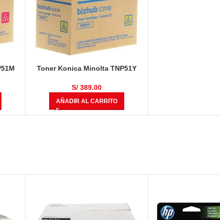
P51M
Toner Konica Minolta TNP51Y
.000
Amarillo Bizhub C3110 6.000
Páginas
S/
389.00
AÑADIR AL CARRITO