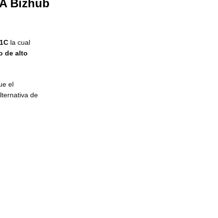
A Bizhub
51C
la cual
 de alto
ue el
lternativa de