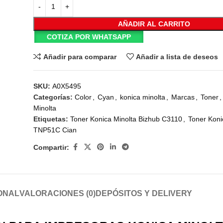
AÑADIR AL CARRITO
COTIZA POR WHATSAPP
Añadir para comparar
Añadir a lista de deseos
SKU:
A0X5495
Categorías:
Color
,
Cyan
,
konica minolta
,
Marcas
,
Toner
,
Minolta
Etiquetas:
Toner Konica Minolta Bizhub C3110
,
Toner Koni
TNP51C Cian
Compartir:
ONAL
VALORACIONES (0)
DEPÓSITOS Y DELIVERY