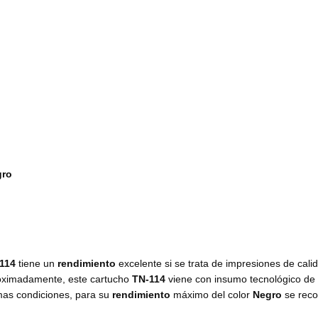
gro
-114
tiene un
rendimiento
excelente si se trata de impresiones de calid
oximadamente, este cartucho
TN-114
viene con insumo
tecnológico de
mas condiciones, para su
rendimiento
máximo del color
Negro
se rec