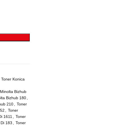
Toner Konica
Minolta Bizhub
lta Bizhub 180
,
zhub 210
,
Toner
152
,
Toner
Di 1611
,
Toner
 Di 183
,
Toner