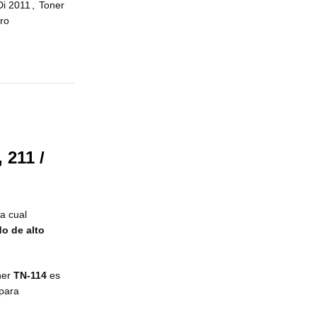
Di 2011
,
Toner
ro
 211 /
la cual
o de alto
óner
TN-114
es
 para