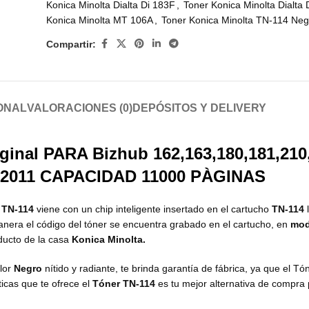
Konica Minolta Dialta Di 183F
,
Toner Konica Minolta Dialta 
Konica Minolta MT 106A
,
Toner Konica Minolta TN-114 Neg
Compartir:
ONAL
VALORACIONES (0)
DEPÓSITOS Y DELIVERY
ginal PARA Bizhub 162,163,180,181,210,
,Di 2011 CAPACIDAD 11000 PÀGINAS
d
TN-114
viene con un chip inteligente insertado en el cartucho
TN-114
manera el código del tóner se encuentra grabado en el cartucho, en
mod
ducto de la casa
Konica Minolta.
olor
Negro
nítido y radiante, te brinda garantía de fábrica, ya que el T
ticas que te ofrece el
Tóner TN-114
es tu mejor alternativa de compra