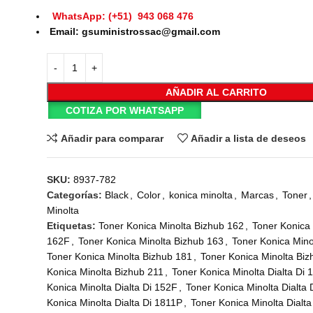
WhatsApp: (+51) 943 068 476
Email: gsuministrossac@gmail.com
AÑADIR AL CARRITO
COTIZA POR WHATSAPP
Añadir para comparar
Añadir a lista de deseos
SKU:
8937-782
Categorías:
Black
,
Color
,
konica minolta
,
Marcas
,
Toner
,
Minolta
Etiquetas:
Toner Konica Minolta Bizhub 162
,
Toner Konica 
162F
,
Toner Konica Minolta Bizhub 163
,
Toner Konica Mino
Toner Konica Minolta Bizhub 181
,
Toner Konica Minolta Bi
Konica Minolta Bizhub 211
,
Toner Konica Minolta Dialta Di 
Konica Minolta Dialta Di 152F
,
Toner Konica Minolta Dialta 
Konica Minolta Dialta Di 1811P
,
Toner Konica Minolta Dialta