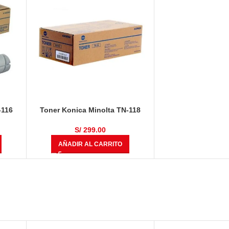
-116
Toner Konica Minolta TN-118
, 185,
Negro Bizhub 195, 206, 215, 226
S/
299.00
AÑADIR AL CARRITO