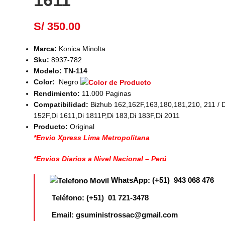
1611
S/
350.00
Marca:
Konica Minolta
Sku:
8937-782
Modelo:
TN-114
Color:
Negro
Rendimiento:
11.000 Paginas
Compatibilidad:
Bizhub 162,162F,163,180,181,210, 211 / Di
152F,Di 1611,Di 1811P,Di 183,Di 183F,Di 2011
Producto:
Original
*Envio Xpress Lima Metropolitana
*Envios Diarios a Nivel Nacional – Perú
WhatsApp: (+51) 943 068 476
Teléfono: (+51) 01 721-3478
Email: gsuministrossac@gmail.com