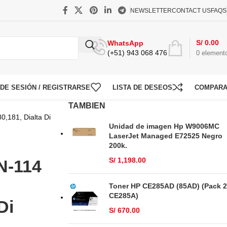
NEWSLETTER
CONTACT US
FAQS
S/
0.00
WhatsApp
(+51) 943 068 476
0
element
O DE SESIÓN / REGISTRARSE
LISTA DE DESEOS
COMPAR
TAMBIEN
0,181, Dialta Di
Unidad de imagen Hp W9006MC
LaserJet Managed E72525 Negro
200k.
S/
1,198.00
N-114
Toner HP CE285AD (85AD) (Pack 2
CE285A)
Di
S/
670.00