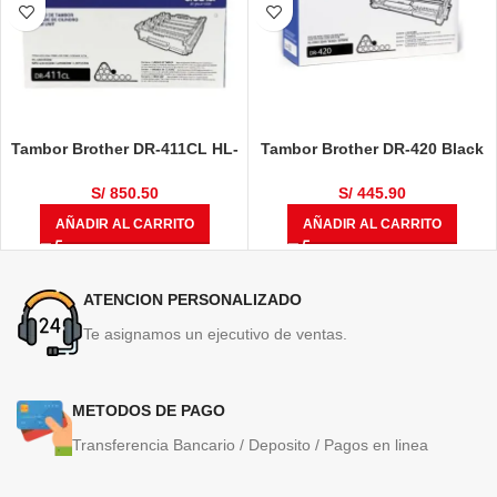
Tambor Brother DR-411CL HL-
Tambor Brother DR-420 Black
L8360CDW, HL-L8360CDWT,
12,000 Páginas
MULTIF, MFC-L8610CDW, MFC-
S/
850.50
S/
445.90
L8900CDW 50,000 Páginas
AÑADIR AL CARRITO
AÑADIR AL CARRITO
ATENCION PERSONALIZADO
Te asignamos un ejecutivo de ventas.
METODOS DE PAGO
Transferencia Bancario / Deposito / Pagos en linea