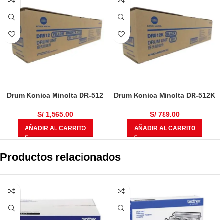
Drum Konica Minolta DR-512
Drum Konica Minolta DR-512K
Color Yellow / Magenta / Cyan
Bizhub C224, C284,
95,000 Páginas
C364, C454, C554, 120,000
S/
1,565.00
S/
789.00
Páginas
AÑADIR AL CARRITO
AÑADIR AL CARRITO
Productos relacionados