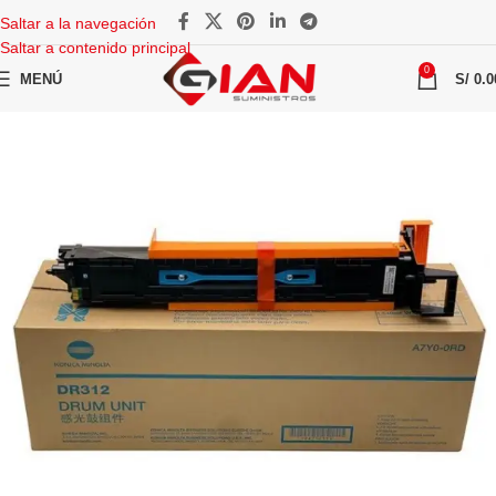
Saltar a la navegación
Saltar a contenido principal
0
MENÚ
S/
0.0