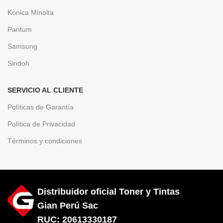
Konica Minolta
Pantum
Samsung
Sindoh
SERVICIO AL CLIENTE
Políticas de Garantía
Política de Privacidad
Términos y condiciones
Distribuidor oficial Toner y Tintas
Gian Perú Sac
RUC: 20613330187