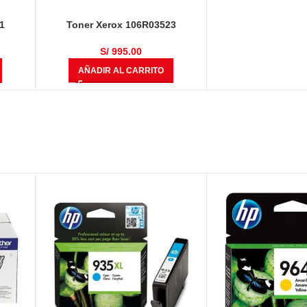
1
Toner Xerox 106R03523
rillo
VersaLink C400/ C405 Magenta
4,800 Páginas
S/
995.00
AÑADIR AL CARRITO