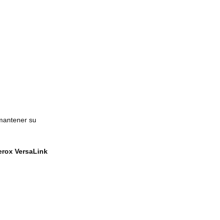
 mantener su
erox VersaLink