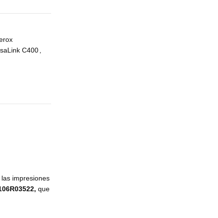
erox
rsaLink C400
,
a las impresiones
106R03522,
que