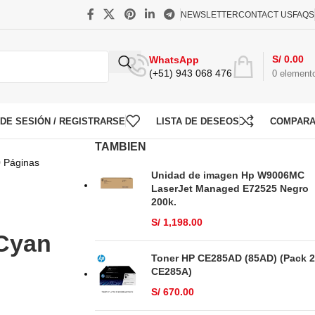
NEWSLETTER
CONTACT US
FAQS
S/
0.00
WhatsApp
(+51) 943 068 476
0
element
O DE SESIÓN / REGISTRARSE
LISTA DE DESEOS
COMPAR
TAMBIEN
 Páginas
Unidad de imagen Hp W9006MC
LaserJet Managed E72525 Negro
200k.
2
S/
1,198.00
 Cyan
Toner HP CE285AD (85AD) (Pack 2
CE285A)
S/
670.00