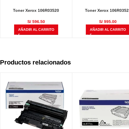
Toner Xerox 106R03520
Toner Xerox 106R0352
VersaLink C400 / C405 Negro
VersaLink C400/ C405 Ama
5,000 Páginas
4,800 Páginas
S/
596.50
S/
995.00
AÑADIR AL CARRITO
AÑADIR AL CARRITO
Productos relacionados