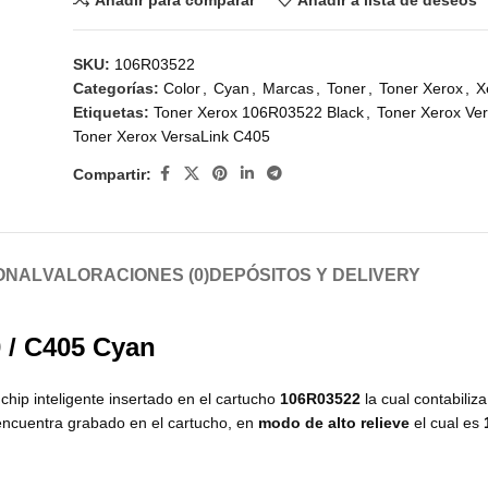
SKU:
106R03522
Categorías:
Color
,
Cyan
,
Marcas
,
Toner
,
Toner Xerox
,
X
Etiquetas:
Toner Xerox 106R03522 Black
,
Toner Xerox Ve
Toner Xerox VersaLink C405
Compartir:
ONAL
VALORACIONES (0)
DEPÓSITOS Y DELIVERY
 / C405 Cyan
chip inteligente insertado en el cartucho
106R03522
la cual contabiliz
 encuentra grabado en el cartucho, en
modo de alto relieve
el cual es