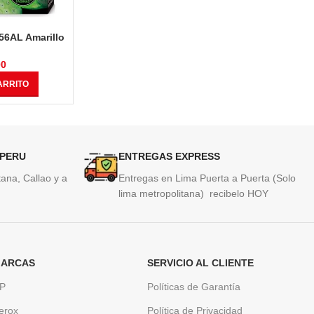
56AL Amarillo
Tinta Hp L0S62AL (954XL) Cyan
Toner Hp 
ro 9010, 9016,
1,600 Páginas
Neverstop
20
2.
00
S/
195.00
ARRITO
AÑADIR AL CARRITO
AÑAD
 PERU
ENTREGAS EXPRESS
ana, Callao y a
Entregas en Lima Puerta a Puerta (Solo
lima metropolitana) recibelo HOY
ARCAS
SERVICIO AL CLIENTE
P
Políticas de Garantía
erox
Política de Privacidad