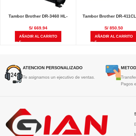
Tambor Brother DR-3460 HL-
Tambor Brother DR-411CL
L5100DN / HL-L6400DW / DCP-
L8360CDW, HL-L8360CD
L5650DN / MFC-L6700 / MFC-
MULTIF, MFC-L8610CDW, 
S/
669.94
S/
850.50
L6900DW / MFC-L5900DW 50,000
L8900CDW 50,000 Pági
AÑADIR AL CARRITO
AÑADIR AL CARRITO
Páginas
ATENCION PERSONALIZADO
METOD
Te asignamos un ejecutivo de ventas.
Transfe
Pagos e