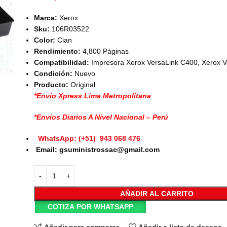
Marca:
Xerox
Sku:
106R03522
Color:
Cian
Rendimiento:
4,800 Páginas
Compatibilidad:
Impresora Xerox VersaLink C400, Xerox 
Condición:
Nuevo
Producto:
Original
*Envio Xpress Lima Metropolitana
*Envios Diarios A Nivel Nacional – Perú
WhatsApp: (+51) 943 068 476
Email: gsuministrossac@gmail.com
AÑADIR AL CARRITO
COTIZA POR WHATSAPP
Añadir para comparar
Añadir a lista de deseos