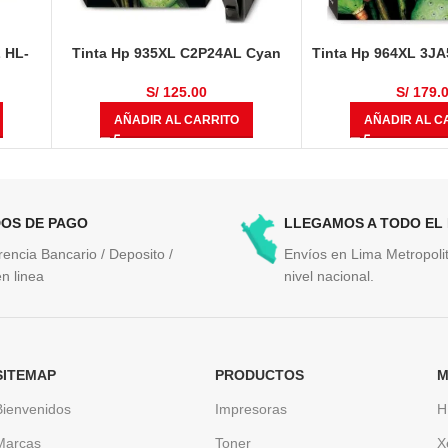
 HL-
Tinta Hp 935XL C2P24AL Cyan
Tinta Hp 964XL 3JA
WT,
825 Páginas
Original OfficeJet P
MFC-
9018, 90
S/
125.00
S/
179.
nas
AÑADIR AL CARRITO
AÑADIR AL C
OS DE PAGO
LLEGAMOS A TODO EL
rencia Bancario / Deposito /
Envíos en Lima Metropolit
n linea
nivel nacional.
SITEMAP
PRODUCTOS
M
Bienvenidos
Impresoras
H
Marcas
Toner
X