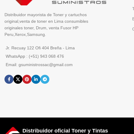
Distribuidor mayorista de Toner y cartuchos
original,venta de toner en Lima consumibles
originales toner, Drum, venta Fusor HP
Peru,Xerox,Samsung.
Jr. Recuay 122 Ofi 404 Breña - Lima
WhatsApp : (+51) 943 068 476
Email: gsuministrossac@gmail.com
Distribuidor oficial Toner y Tintas