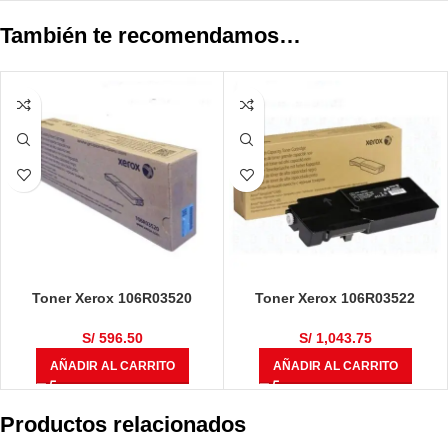
También te recomendamos…
Toner Xerox 106R03520
Toner Xerox 106R03522
VersaLink C400 / C405 Negro
VersaLink C400 / C405 Cyan
5,000 Páginas
4,800 Páginas
S/
596.50
S/
1,043.75
AÑADIR AL CARRITO
AÑADIR AL CARRITO
Productos relacionados