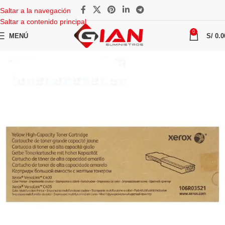
Saltar a la navegación
Saltar a contenido principal
0
MENÚ
S/
0.0