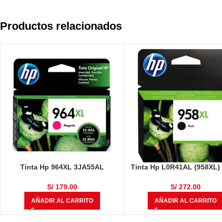
Productos relacionados
Tinta Hp 964XL 3JA55AL
Tinta Hp L0R41AL (958XL)
Magenta Original OfficeJet Pro
3,000 Páginas
9010, 9016, 9018, 9020
S/
179.00
S/
272.00
AÑADIR AL CARRITO
AÑADIR AL CARRITO