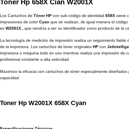
Toner Hp 658X Cian W2001X
Los Cartuchos de
Tóner HP
con sub-código de identidad
658X
viene c
impresiones de color
Cyan
que sé realizan, de igual manera el código
es
W2001X ,
que vendría a ser su identificador como producto de la 
La tecnología de medición de impresión realiza un seguimiento fiable 
de la impresora. Los cartuchos de tóner originales
HP
con
JetIntellig
impresora o máquina todo en uno mientras realiza una impresión de cal
profesional constante a alta velocidad.
Maximice la eficacia con cartuchos de tóner especialmente diseñados 
capacidad.
Toner Hp W2001X 658X Cyan
Especificaciones Técnicas