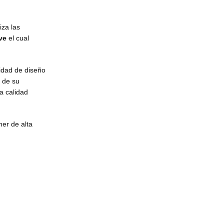
iza las
ve
el cual
cidad de diseño
 de su
a calidad
ner de alta