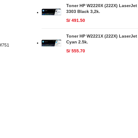
Toner HP W2220X (222X) LaserJet
3303 Black 3,2k.
S/
491.50
Toner HP W2221X (222X) LaserJet
Cyan 2.5k.
 M751
S/
555.70