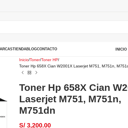
ARCAS
TIENDA
BLOG
CONTACTO
INICI
Inicio
Toner
Toner HP
Toner Hp 658X Cian W2001X Laserjet M751, M751n, M751
Toner Hp 658X Cian W
Laserjet M751, M751n,
M751dn
S/
3,200.00