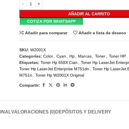
AÑADIR AL CARRITO
COTIZA POR WHATSAPP
Añadir para comparar
Añadir a lista de deseos
SKU:
W2001X
Categorías:
Color
,
Cyan
,
Hp
,
Marcas
,
Toner
,
Toner HP
Etiquetas:
Toner Hp 658X Cian
,
Toner Hp LaserJet Enterp
Toner Hp LaserJet Enterprise M751dn
,
Toner Hp LaserJet E
M751n
,
Toner Hp W2001X Original
Compartir:
ONAL
VALORACIONES (0)
DEPÓSITOS Y DELIVERY