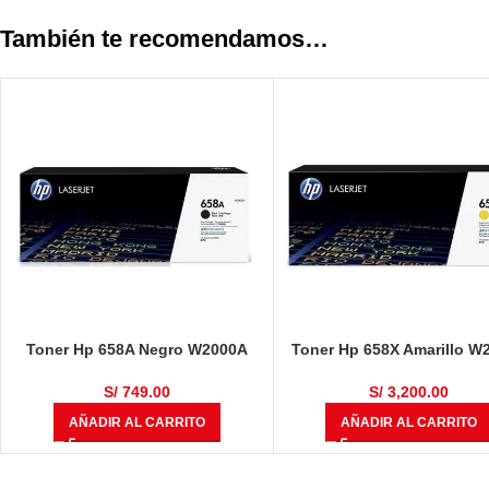
También te recomendamos…
Toner Hp 658A Negro W2000A
Toner Hp 658X Amarillo W
Laserjet Original
Laserjet M751, M751n, M
S/
749.00
S/
3,200.00
AÑADIR AL CARRITO
AÑADIR AL CARRITO