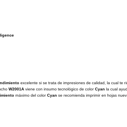
ligence
endimiento
excelente si se trata de impresiones de calidad, la cual te 
tucho
W2001A
viene con insumo
tecnológico de color
Cyan
la cual ayu
imiento
máximo del color
Cyan
se recomienda imprimir en hojas nuev