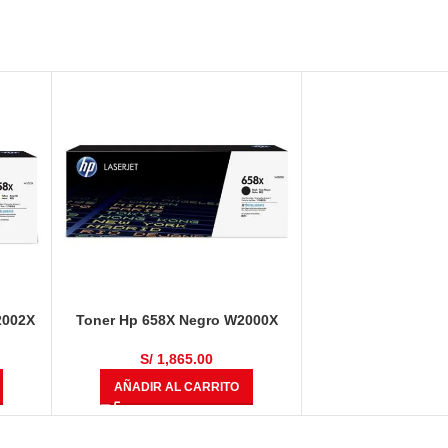
2002X
Toner Hp 658X Negro W2000X
751dn
Laserjet M751dn/ M751n/ M751
S/
1,865.00
AÑADIR AL CARRITO