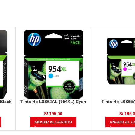
 Black
Tinta Hp L0S62AL (954XL) Cyan
Tinta Hp L0S65
1,600 Páginas
Magenta 1,600
S/
195.00
S/
195.
AÑADIR AL CARRITO
AÑADIR AL C