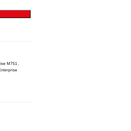
rise M751
,
nterprise