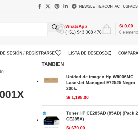
NEWSLETTER
CONTACT US
FAQS
S/
0.00
WhatsApp
(+51) 943 068 476
0
element
O DE SESIÓN / REGISTRARSE
LISTA DE DESEOS
COMPAR
TAMBIEN
dn
Unidad de imagen Hp W9006MC
LaserJet Managed E72525 Negro
200k.
2001X
S/
1,198.00
Toner HP CE285AD (85AD) (Pack 2
CE285A)
S/
670.00