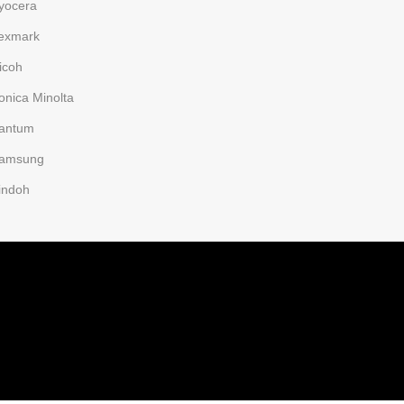
yocera
exmark
icoh
onica Minolta
antum
amsung
indoh