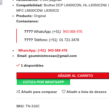
Compatibilidad:
Brother:DCP L8400CDN, HL-L8350CDW,
MFC L8600CDW, L8350CD
Producto:
Original
Contactanos:
????
WhatsApp: (+51)
943 068 476
????
Teléfono: (+51) 01 721-3478
WhatsApp: (+51) 943 068 476
Email: gsuministrossac@gmail.com
1 disponibles
AÑADIR AL CARRITO
COTIZA POR WHATSAPP
Añadir para comparar
Añadir a lista de deseos
SKU:
TN-316C