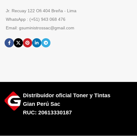
Jr. Recuay 122 Ofi 404 Breña - Lima
WhatsApp : (+51) 943 068 476
Email: gsuministrossac@gmail.com
Distribuidor oficial Toner y Tintas
Gian Perú Sac
RUC: 20613330187
Diseñado por City Hosting