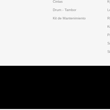
Cintas
K
Drum - Tambor
L
Kit de Mantenimiento
R
K
P
S
S