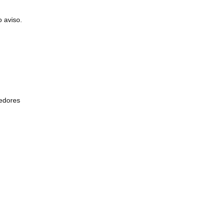
o aviso.
edores