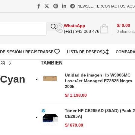
NEWSLETTER
CONTACT US
FAQS
S/
0.00
WhatsApp
(+51) 943 068 476
0
element
O DE SESIÓN / REGISTRARSE
LISTA DE DESEOS
COMPAR
TAMBIEN
Unidad de imagen Hp W9006MC
 Cyan
LaserJet Managed E72525 Negro
200k.
S/
1,198.00
Toner HP CE285AD (85AD) (Pack 2
CE285A)
S/
670.00