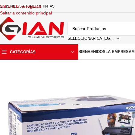
Saltar a la navegación
IENVENIDOS A TONER Y TINTAS
Saltar a contenido principal
SELECCIONAR CATEGORIA
BIENVENIDOS
LA EMPRESA
M
CATEGORÍAS