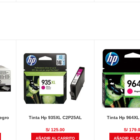
egro
Tinta Hp 935XL C2P25AL
Tinta Hp 964X
Magenta 825 Páginas
Magenta Original O
9010, 9016, 90
S/
125.00
S/
179.
AÑADIR AL CARRITO
AÑADIR AL C