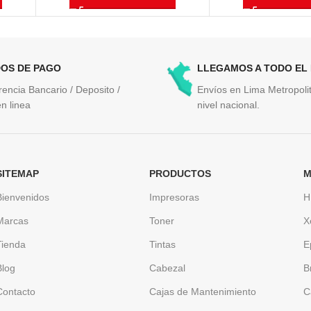
OS DE PAGO
LLEGAMOS A TODO EL
rencia Bancario / Deposito /
Envíos en Lima Metropolit
n linea
nivel nacional.
SITEMAP
PRODUCTOS
M
Bienvenidos
Impresoras
H
Marcas
Toner
X
Tienda
Tintas
E
Blog
Cabezal
B
Contacto
Cajas de Mantenimiento
C