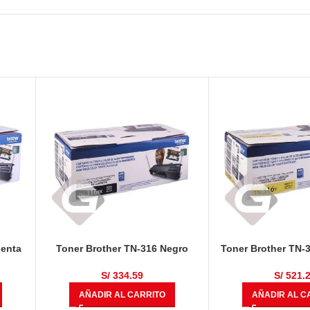
genta
Toner Brother TN-316 Negro
Toner Brother TN-3
S/
334.59
S/
521.
AÑADIR AL CARRITO
AÑADIR AL C