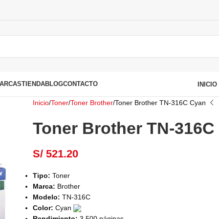
ARCAS
TIENDA
BLOG
CONTACTO
INICI
Inicio
Toner
Toner Brother
Toner Brother TN-316C Cyan
Toner Brother TN-316C
S/
521.20
Tipo:
Toner
Marca:
Brother
Modelo:
TN-316C
Color:
Cyan
Rendimiento:
3.500 páginas