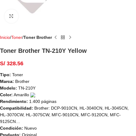
Haga Click para agrandar
Inicio
Toner
Toner Brother
Toner Brother TN-210Y Yellow
S/
328.56
Tipo:
Toner
Marca:
Brother
Modelo:
TN-210Y
Color:
Amarillo
Rendimiento:
1.400 páginas
Compatibilidad:
Brother: DCP-9010CN, HL-3040CN, HL-3045CN,
HL-3070CW, HL-3075CW, MFC-9010CN, MFC-9120CN, MFC-
9125CN…
Condición:
Nuevo
Producto:
Original