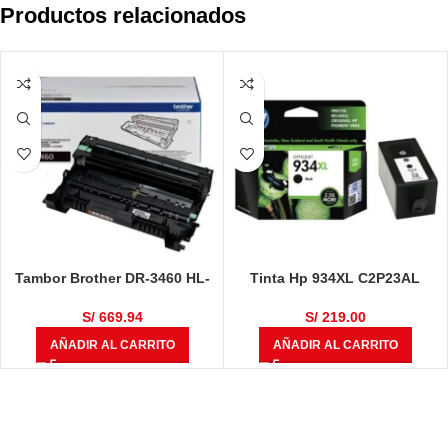
Productos relacionados
Tambor Brother DR-3460 HL-
Tinta Hp 934XL C2P23AL
L5100DN / HL-L6400DW / DCP-
Negro 1000 Páginas
L5650DN / MFC-L6700 / MFC-
S/
669.94
S/
219.00
L6900DW / MFC-L5900DW
AÑADIR AL CARRITO
AÑADIR AL CARRITO
50,000 Páginas