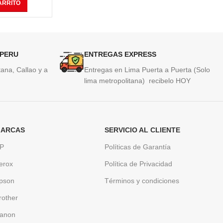
ARRITO
AÑADIR AL CARRITO
AÑAD
 PERU
ENTREGAS EXPRESS
ana, Callao y a
Entregas en Lima Puerta a Puerta (Solo
lima metropolitana) recibelo HOY
ARCAS
SERVICIO AL CLIENTE
P
Políticas de Garantía
erox
Política de Privacidad
pson
Términos y condiciones
rother
anon