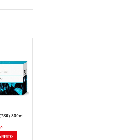
(730) 300ml
Tinta Hp P2V73A (730) 300ml
ack
Photo Black
00
S/
769.00
ARRITO
AÑADIR AL CARRITO