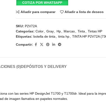
COTIZA POR WHATSAPP
Añadir para comparar
Añadir a lista de deseos
SKU:
P2V72A
Categorías:
Color
,
Gray
,
Hp
,
Marcas
,
Tinta
,
Tintas HP
Etiquetas:
botella de tinta
,
tinta hp
,
TINTA HP P2V72A (7
Compartir:
CIONES (0)
DEPÓSITOS Y DELIVERY
iona con las series HP DesignJet T1700 y T1700dr. Ideal para la impr
idad de imagen llamativa en papeles normales.