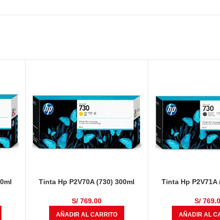
00ml
Tinta Hp P2V70A (730) 300ml
Tinta Hp P2V71A 
Yellow
Matte Bl
S/
769.00
S/
769.
AÑADIR AL CARRITO
AÑADIR AL C