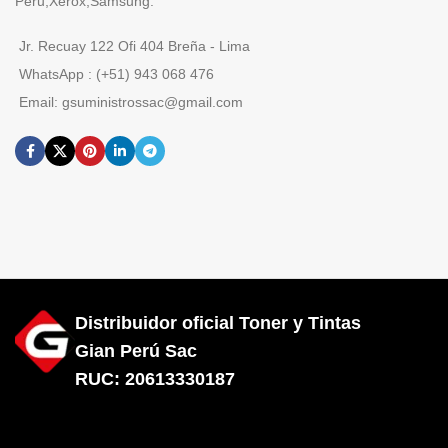
Peru,Xerox,Samsung.
Jr. Recuay 122 Ofi 404 Breña - Lima
WhatsApp : (+51) 943 068 476
Email: gsuministrossac@gmail.com
Distribuidor oficial Toner y Tintas
Gian Perú Sac
RUC: 20613330187
Diseñado por City Hosting