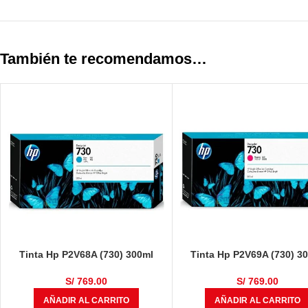
También te recomendamos…
Tinta Hp P2V68A (730) 300ml
Tinta Hp P2V69A (730) 3
Cyan
Magenta
S/
769.00
S/
769.00
AÑADIR AL CARRITO
AÑADIR AL CARRITO