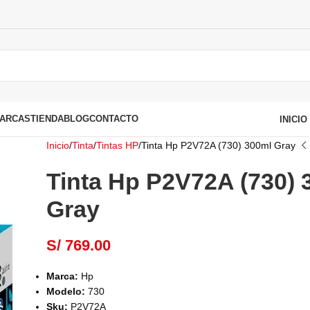
ARCAS
TIENDA
BLOG
CONTACTO
INICI
Inicio
Tinta
Tintas HP
Tinta Hp P2V72A (730) 300ml Gray
Tinta Hp P2V72A (730) 
Gray
S/
769.00
Marca:
Hp
Modelo:
730
Sku:
P2V72A