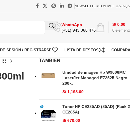
NEWSLETTER
CONTACT US
FAQS
S/
0.00
WhatsApp
(+51) 943 068 476
0
element
O DE SESIÓN / REGISTRARSE
LISTA DE DESEOS
COMPAR
TAMBIEN
Unidad de imagen Hp W9006MC
300ml
LaserJet Managed E72525 Negro
200k.
S/
1,198.00
Toner HP CE285AD (85AD) (Pack 2
CE285A)
S/
670.00