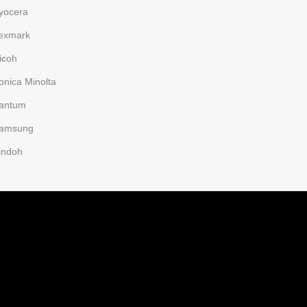
yocera
exmark
icoh
onica Minolta
antum
amsung
indoh