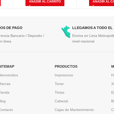
AÑADIR AL CARRITO
AÑADIR AL C
OS DE PAGO
LLEGAMOS A TODO EL
rencia Bancario / Deposito /
Envíos en Lima Metropolit
n linea
nivel nacional.
SITEMAP
PRODUCTOS
M
Bienvenidos
Impresoras
H
Marcas
Toner
X
Tienda
Tintas
E
Blog
Cabezal
B
Contacto
Cajas de Mantenimiento
C