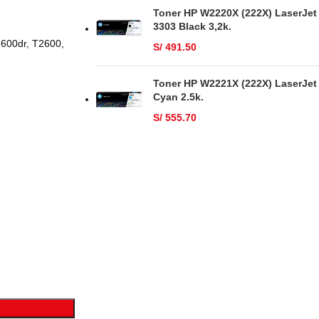
Toner HP W2220X (222X) LaserJet
3303 Black 3,2k.
1600dr, T2600,
S/
491.50
Toner HP W2221X (222X) LaserJet
Cyan 2.5k.
S/
555.70