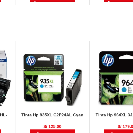
 HL-
Tinta Hp 935XL C2P24AL Cyan
Tinta Hp 964XL 3
DCP-
825 Páginas
Original OfficeJet P
MFC-
9018, 90
S/
125.00
S/
179.
0,000