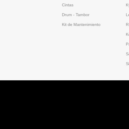
Cintas
K
Drum - Tambor
L
Kit de Mantenimiento
R
K
P
S
S