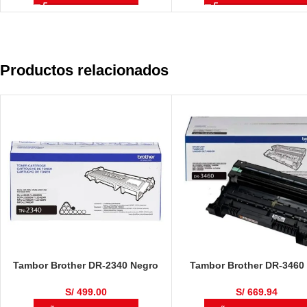
Productos relacionados
Tambor Brother DR-2340 Negro
Tambor Brother DR-3460
12,000 Páginas
L5100DN / HL-L6400DW / 
L5650DN / MFC-L6700 / 
S/
499.00
S/
669.94
L6900DW / MFC-L5900DW 5