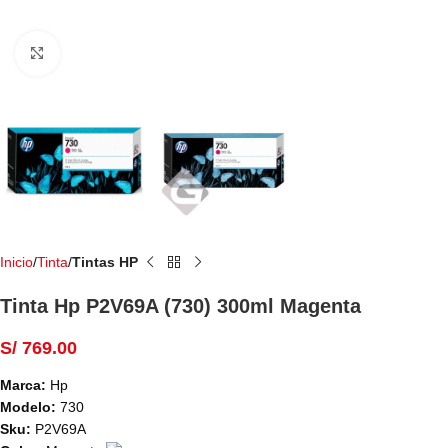
Haga Click para agrandar
Inicio
Tinta
Tintas HP
Tinta Hp P2V69A (730) 300ml Magenta
S/
769.00
Marca:
Hp
Modelo:
730
Sku:
P2V69A