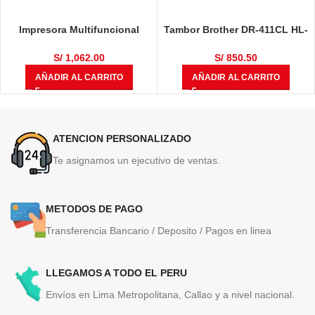
Impresora Multifuncional
Tambor Brother DR-411CL HL-
Brother DCP-T710W
L8360CDW, HL-L8360CDWT,
MULTIF, MFC-L8610CDW, MFC-
S/
1,062.00
S/
850.50
L8900CDW 50,000 Páginas
AÑADIR AL CARRITO
AÑADIR AL CARRITO
ATENCION PERSONALIZADO
Te asignamos un ejecutivo de ventas.
METODOS DE PAGO
Transferencia Bancario / Deposito / Pagos en linea
LLEGAMOS A TODO EL PERU
Envíos en Lima Metropolitana, Callao y a nivel nacional.