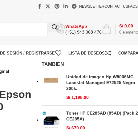
NEWSLETTER
CONTACT US
FAQS
S/
0.00
WhatsApp
(+51) 943 068 476
0
element
O DE SESIÓN / REGISTRARSE
LISTA DE DESEOS
COMPAR
TAMBIEN
ginal
Unidad de imagen Hp W9006MC
LaserJet Managed E72525 Negro
200k.
 Epson
S/
1,198.00
0
Toner HP CE285AD (85AD) (Pack 2
CE285A)
S/
670.00