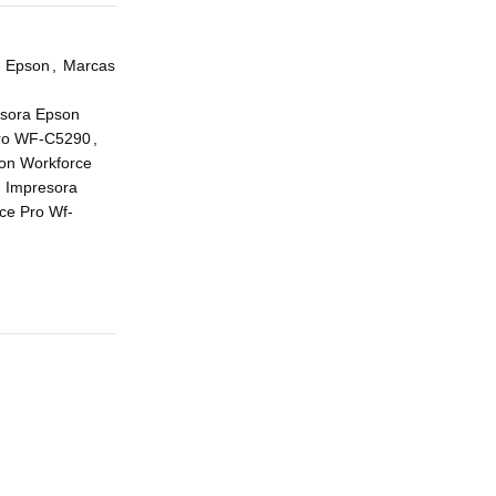
Epson
,
Marcas
sora Epson
Pro WF-C5290
,
on Workforce
Impresora
ce Pro Wf-