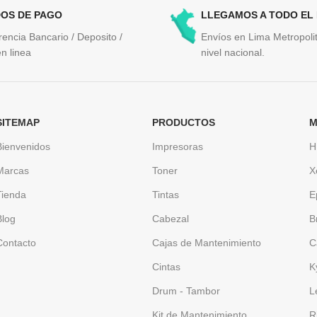
OS DE PAGO
LLEGAMOS A TODO EL
rencia Bancario / Deposito /
Envíos en Lima Metropolit
n linea
nivel nacional.
SITEMAP
PRODUCTOS
M
Bienvenidos
Impresoras
H
Marcas
Toner
X
Tienda
Tintas
E
Blog
Cabezal
B
Contacto
Cajas de Mantenimiento
C
Cintas
K
Drum - Tambor
L
Kit de Mantenimiento
R