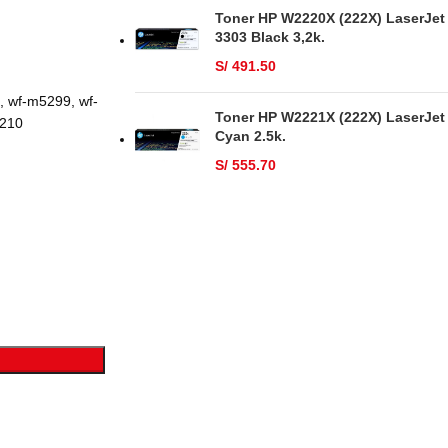
Toner HP W2220X (222X) LaserJet
3303 Black 3,2k.
S/
491.50
, wf-m5299, wf-
Toner HP W2221X (222X) LaserJet
5210
Cyan 2.5k.
S/
555.70