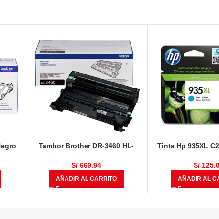
Negro
Tambor Brother DR-3460 HL-
Tinta Hp 935XL C
L5100DN / HL-L6400DW / DCP-
825 Pági
L5650DN / MFC-L6700 / MFC-
S/
669.94
S/
125.
L6900DW / MFC-L5900DW 50,000
AÑADIR AL CARRITO
AÑADIR AL C
Páginas