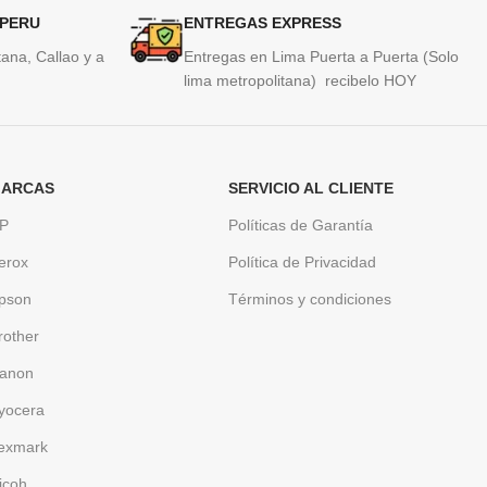
 PERU
ENTREGAS EXPRESS
ana, Callao y a
Entregas en Lima Puerta a Puerta (Solo
lima metropolitana) recibelo HOY
ARCAS
SERVICIO AL CLIENTE
P
Políticas de Garantía
erox
Política de Privacidad
pson
Términos y condiciones
rother
anon
yocera
exmark
icoh