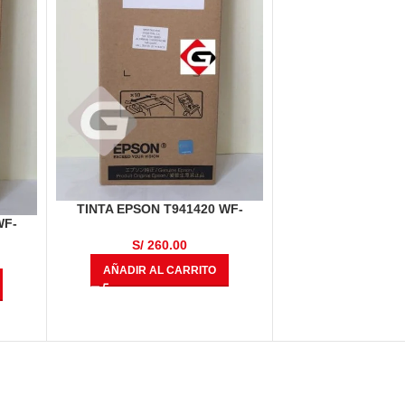
TINTA EPSON T941420 WF-
WF-
C5210/ 5290/ 5710/ 5790 (R04L)
R04L)
YELLOW
S/
260.00
AÑADIR AL CARRITO