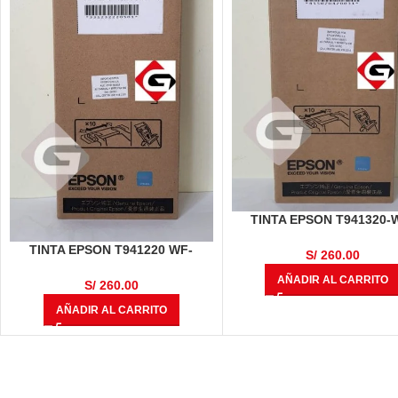
TINTA EPSON T941320-
C5210/ 5290/ 5710/ 5790 (
TINTA EPSON T941220 WF-
MAGENTA
S/
260.00
C5210/ 5290/ 5710/ 5790 (R04L)
AÑADIR AL CARRITO
CYAN
S/
260.00
AÑADIR AL CARRITO