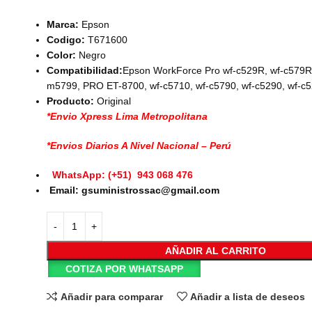
Marca:
Epson
Codigo:
T671600
Color:
Negro
Compatibilidad:
Epson WorkForce Pro wf-c529R, wf-c579R
m5799, PRO ET-8700, wf-c5710, wf-c5790, wf-c5290, wf-c
Producto:
Original
*Envio Xpress Lima Metropolitana
*Envios Diarios A Nivel Nacional – Perú
WhatsApp: (+51) 943 068 476
Email: gsuministrossac@gmail.com
AÑADIR AL CARRITO
COTIZA POR WHATSAPP
Añadir para comparar
Añadir a lista de deseos