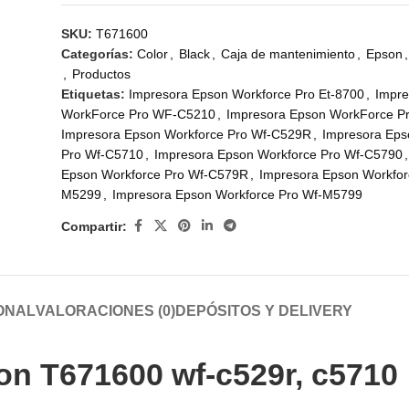
SKU:
T671600
Categorías:
Color
,
Black
,
Caja de mantenimiento
,
Epson
,
,
Productos
Etiquetas:
Impresora Epson Workforce Pro Et-8700
,
Impre
WorkForce Pro WF-C5210
,
Impresora Epson WorkForce 
Impresora Epson Workforce Pro Wf-C529R
,
Impresora Eps
Pro Wf-C5710
,
Impresora Epson Workforce Pro Wf-C5790
,
Epson Workforce Pro Wf-C579R
,
Impresora Epson Workfor
M5299
,
Impresora Epson Workforce Pro Wf-M5799
Compartir:
ONAL
VALORACIONES (0)
DEPÓSITOS Y DELIVERY
on T671600 wf-c529r, c5710