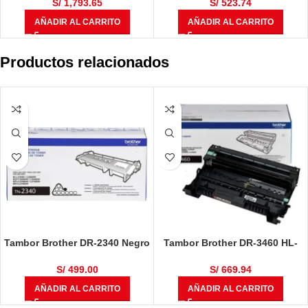
C7025, C7030
S/
1,793.65
S/
523.74
AÑADIR AL CARRITO
AÑADIR AL CARRITO
Productos relacionados
Tambor Brother DR-2340 Negro
Tambor Brother DR-3460 HL-
12,000 Páginas
L5100DN / HL-L6400DW / DCP-
L5650DN / MFC-L6700 / MFC-
S/
499.00
S/
669.94
L6900DW / MFC-L5900DW
AÑADIR AL CARRITO
AÑADIR AL CARRITO
50,000 Páginas