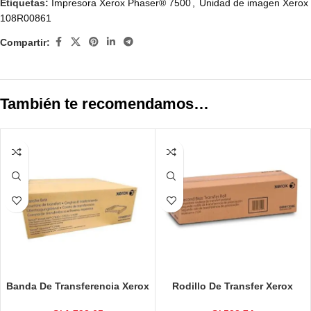
Etiquetas:
Impresora Xerox Phaser® 7500
,
Unidad de imagen Xerox
108R00861
Compartir:
También te recomendamos…
Banda De Transferencia Xerox
Rodillo De Transfer Xerox
115R00127 Versalink C7020,
008R13086 Wc 7120 200k