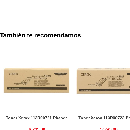
También te recomendamos…
Toner Xerox 113R00721 Phaser
Toner Xerox 113R00722 P
6180 Amarillo 2,000 Páginas
6180 Negro 3,000 Pági
S/
799.00
S/
749.00