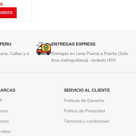
00
S/
125.00
ARRITO
AÑADIR AL CARRITO
AÑAD
 PERU
ENTREGAS EXPRESS
ana, Callao y a
Entregas en Lima Puerta a Puerta (Solo
lima metropolitana) recibelo HOY
ARCAS
SERVICIO AL CLIENTE
P
Políticas de Garantía
erox
Política de Privacidad
pson
Términos y condiciones
rother