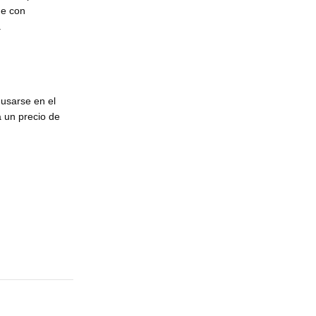
ne con
a
 usarse en el
a un precio de