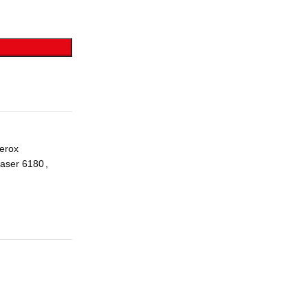
erox
haser 6180
,