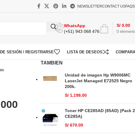
NEWSLETTER
CONTACT US
FAQS
S/
0.00
WhatsApp
(+51) 943 068 476
0
element
O DE SESIÓN / REGISTRARSE
LISTA DE DESEOS
COMPAR
TAMBIEN
as
Unidad de imagen Hp W9006MC
LaserJet Managed E72525 Negro
200k.
S/
1,198.00
,000
Toner HP CE285AD (85AD) (Pack 2
CE285A)
S/
670.00