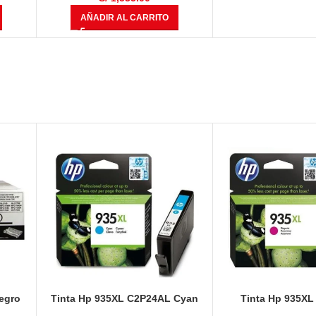
AÑADIR AL CARRITO
egro
Tinta Hp 935XL C2P24AL Cyan
Tinta Hp 935X
825 Páginas
Magenta 825 