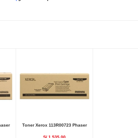
haser
Toner Xerox 113R00723 Phaser
nas
6180 Cyan 6,000 Páginas
S/
1,535.00