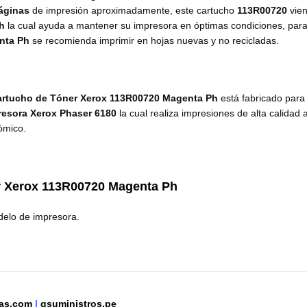
áginas
de impresión aproximadamente, este cartucho
113R00720
vie
Ph
la cual ayuda a mantener su impresora en óptimas condiciones, par
nta Ph
se recomienda imprimir en hojas nuevas y no recicladas.
artucho de Tóner Xerox 113R00720 Magenta Ph
está fabricado para
resora Xerox Phaser 6180
la cual realiza impresiones de alta calidad 
ómico.
r Xerox
113R00720 Magenta Ph
delo de impresora.
tas.com
|
gsuministros.pe