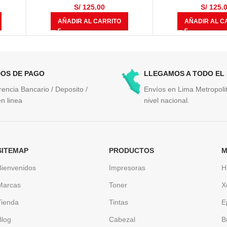
S/
125.00
S/
125.
AÑADIR AL CARRITO
AÑADIR AL C
OS DE PAGO
LLEGAMOS A TODO EL
rencia Bancario / Deposito /
Envíos en Lima Metropolit
n linea
nivel nacional.
SITEMAP
PRODUCTOS
M
Bienvenidos
Impresoras
H
Marcas
Toner
X
Tienda
Tintas
E
Blog
Cabezal
B