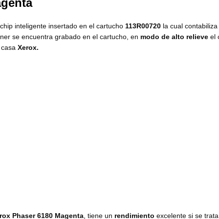
agenta
chip inteligente insertado en el cartucho
113R00720
la cual contabiliz
tóner se encuentra grabado en el cartucho, en
modo de alto relieve
el 
a casa
Xerox.
rox Phaser 6180 Magenta
, tiene un
rendimiento
excelente si se trat