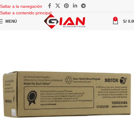
Saltar a la navegación
Saltar a contenido principal
0
MENÚ
S/
0.0