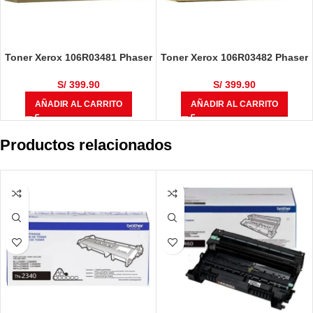
Toner Xerox 106R03481 Phaser
Toner Xerox 106R03482 Phaser
6510/ WorkCentre Cyan 1,000
6510/ WorkCentre 6515
Páginas
Magenta 1,000 Páginas
S/
399.90
S/
399.90
AÑADIR AL CARRITO
AÑADIR AL CARRITO
Productos relacionados