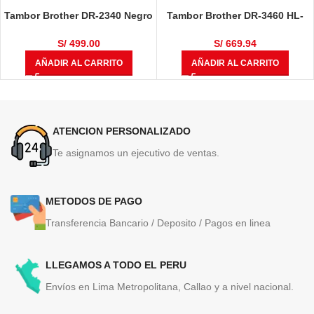
Tambor Brother DR-2340 Negro
Tambor Brother DR-3460 HL-
12,000 Páginas
L5100DN / HL-L6400DW / DCP-
L5650DN / MFC-L6700 / MFC-
S/
499.00
S/
669.94
L6900DW / MFC-L5900DW
AÑADIR AL CARRITO
AÑADIR AL CARRITO
50,000 Páginas
ATENCION PERSONALIZADO
Te asignamos un ejecutivo de ventas.
METODOS DE PAGO
Transferencia Bancario / Deposito / Pagos en linea
LLEGAMOS A TODO EL PERU
Envíos en Lima Metropolitana, Callao y a nivel nacional.