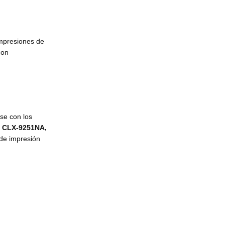
impresiones de
con
se con los
s CLX-9251NA,
 de impresión