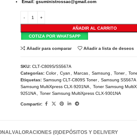
Email: gsuministrossac@gmail.com
AÑADIR AL CARRITO
COTIZA POR WHATSAPP
Añadir para comparar
Añadir a lista de deseos
SKU:
CLT-C809S/SS567A
Categorías:
Color
,
Cyan
,
Marcas
,
Samsung
,
Toner
,
Ton
Etiquetas:
Samsung CLT-C809S Toner
,
Samsung SS567A
Samsung MultiXpress CLX-9201NA
,
Toner Samsung MultiX
9251NA
,
Toner Samsung MultiXpress CLX-9301NA
Compartir:
ONAL
VALORACIONES (0)
DEPÓSITOS Y DELIVERY