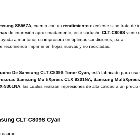
amsung
SS567A
,
cuenta con un
rendimiento
excelente si se trata de 
inas
de impresión aproximadamente, este cartucho
CLT-C809S
viene 
l ayuda a mantener su impresora en óptimas condiciones, para
e recomienda imprimir en hojas nuevas y no recicladas.
tucho De Samsung CLT-C809S Toner Cyan,
está fabricado para usar
resoras Samsung MultiXpress CLX-9201NA, Samsung MultiXpres
LX-9301NA,
las cuales realizan impresiones de alta calidad a un precio
msung
CLT-C809S Cyan
presoras