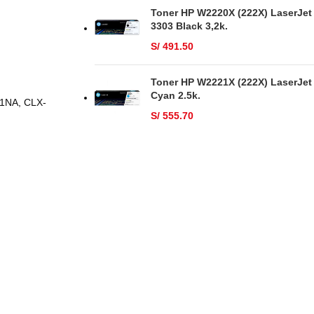
Toner HP W2220X (222X) LaserJet
3303 Black 3,2k.
S/
491.50
Toner HP W2221X (222X) LaserJet
Cyan 2.5k.
01NA, CLX-
S/
555.70