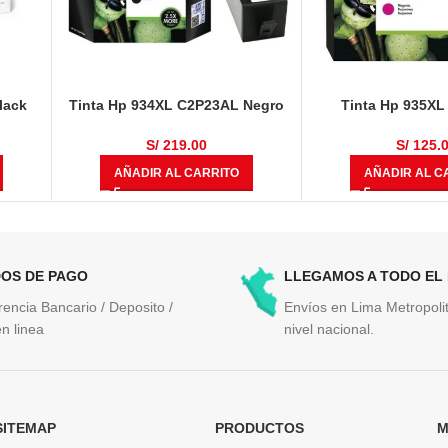
lack
Tinta Hp 934XL C2P23AL Negro
Tinta Hp 935X
1000 Páginas
Magenta 825 
S/
219.00
S/
125.
AÑADIR AL CARRITO
AÑADIR AL C
OS DE PAGO
LLEGAMOS A TODO EL
rencia Bancario / Deposito /
Envíos en Lima Metropolit
n linea
nivel nacional.
SITEMAP
PRODUCTOS
M