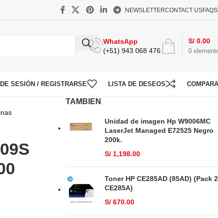
NEWSLETTER
CONTACT US
FAQS
S/
0.00
WhatsApp
(+51) 943 068 476
0
element
O DE SESIÓN / REGISTRARSE
LISTA DE DESEOS
COMPAR
TAMBIEN
inas
Unidad de imagen Hp W9006MC
LaserJet Managed E72525 Negro
200k.
809S
S/
1,198.00
00
Toner HP CE285AD (85AD) (Pack 2
CE285A)
S/
670.00