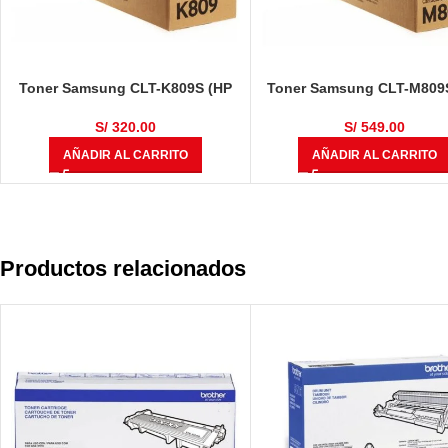
Toner Samsung CLT-K809S (HP
Toner Samsung CLT-M809
SS607A) Negro 20,000 Páginas
SS649A) Magenta 15,000 P
S/
320.00
S/
549.00
AÑADIR AL CARRITO
AÑADIR AL CARRITO
Productos relacionados