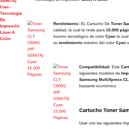
Rendimiento:
EL Cartucho De
Toner S
calidad, la cual te rinde para
15.000 pág
insumo
tecnológico de color
Cyan
la cua
su
rendimiento
máximo del color
Cyan
s
Compatibilidad:
Este
Car
siguientes modelos de
Imp
Samsung MultiXpress C
bastante económico.
Cartucho Toner Sa
Usar con las siguientes im