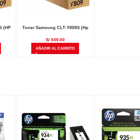
S (HP
Toner Samsung CLT-Y809S (Hp
áginas
SS742A) Amarillo 15,000 Páginas
S/
549.00
AÑADIR AL CARRITO