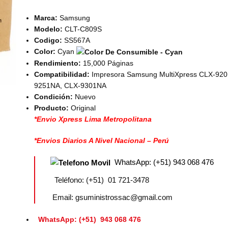
Marca:
Samsung
Modelo:
CLT-C809S
Codigo:
SS567A
Color:
Cyan
Rendimiento:
15,000 Páginas
Compatibilidad:
Impresora Samsung MultiXpress CLX-92
9251NA, CLX-9301NA
Condición:
Nuevo
Producto:
Original
*Envio Xpress Lima Metropolitana
*Envios Diarios A Nivel Nacional – Perú
WhatsApp: (+51) 943 068 476
Teléfono: (+51) 01 721-3478
Email: gsuministrossac@gmail.com
WhatsApp: (+51) 943 068 476