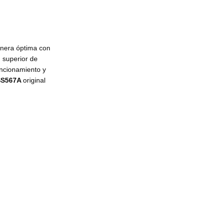
anera óptima con
 superior de
uncionamiento y
SS567A
original