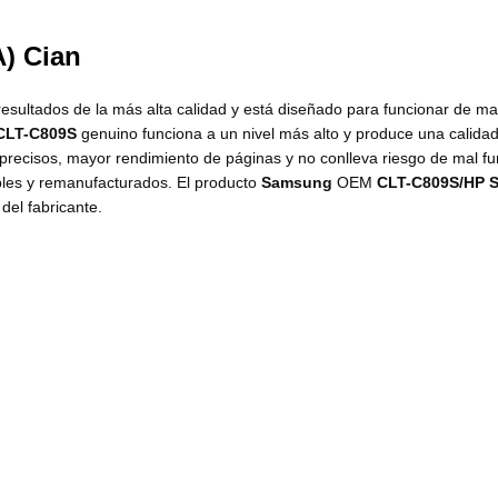
) Cian
 resultados de la más alta calidad y está diseñado para funcionar de m
CLT-C809S
genuino funciona a un nivel más alto y produce una calidad
precisos, mayor rendimiento de páginas y no conlleva riesgo de mal f
bles y remanufacturados. El producto
Samsung
OEM
CLT-C809S
/HP 
del fabricante.