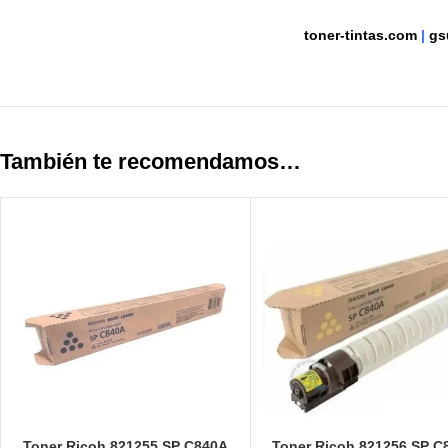
toner-tintas.com
|
gs
También te recomendamos…
Toner Ricoh 821255 SP C840A
Toner Ricoh 821256 SP C