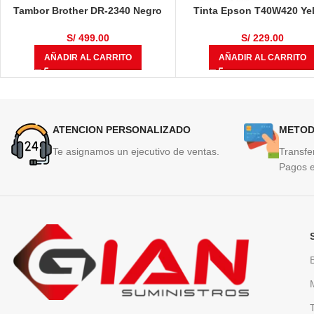
Tambor Brother DR-2340 Negro
Tinta Epson T40W420 Ye
12,000 Páginas
50ml
S/
499.00
S/
229.00
AÑADIR AL CARRITO
AÑADIR AL CARRITO
ATENCION PERSONALIZADO
METOD
Te asignamos un ejecutivo de ventas.
Transfe
Pagos e