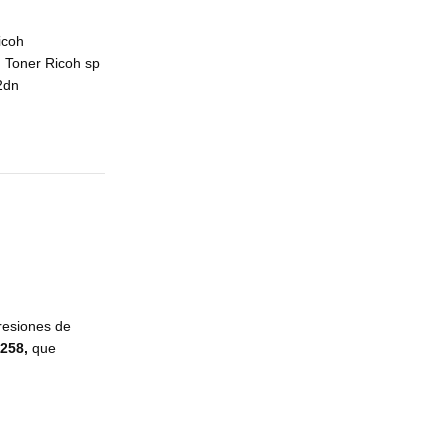
icoh
Toner Ricoh sp
2dn
presiones de
258,
que