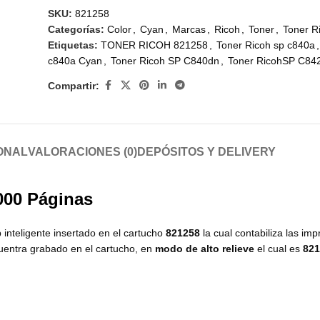
SKU:
821258
Categorías:
Color
,
Cyan
,
Marcas
,
Ricoh
,
Toner
,
Toner R
Etiquetas:
TONER RICOH 821258
,
Toner Ricoh sp c840a
,
c840a Cyan
,
Toner Ricoh SP C840dn
,
Toner RicohSP C84
Compartir:
ONAL
VALORACIONES (0)
DEPÓSITOS Y DELIVERY
000 Páginas
 inteligente insertado en el cartucho
821258
la cual contabiliza las im
cuentra grabado en el cartucho, en
modo de alto relieve
el cual es
821