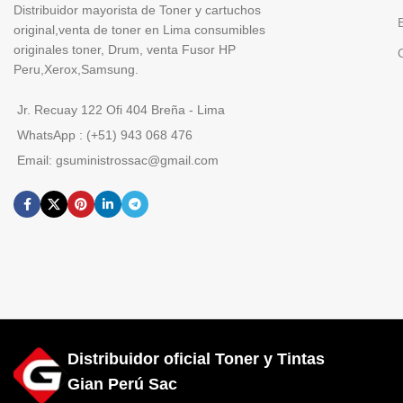
Distribuidor mayorista de Toner y cartuchos
original,venta de toner en Lima consumibles
originales toner, Drum, venta Fusor HP
Peru,Xerox,Samsung.
Jr. Recuay 122 Ofi 404 Breña - Lima
WhatsApp : (+51) 943 068 476
Email: gsuministrossac@gmail.com
Distribuidor oficial Toner y Tintas
Gian Perú Sac