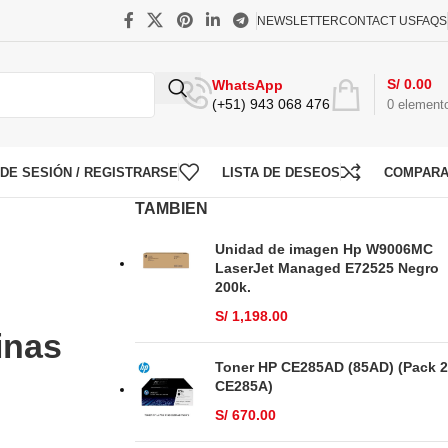
NEWSLETTER
CONTACT US
FAQS
S/
0.00
WhatsApp
(+51) 943 068 476
0
element
O DE SESIÓN / REGISTRARSE
LISTA DE DESEOS
COMPAR
TAMBIEN
Unidad de imagen Hp W9006MC
LaserJet Managed E72525 Negro
200k.
S/
1,198.00
inas
Toner HP CE285AD (85AD) (Pack 2
CE285A)
S/
670.00