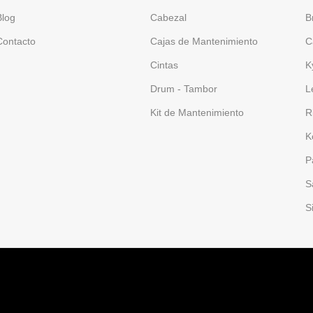
Blog
Cabezal
B
Contacto
Cajas de Mantenimiento
C
Cintas
K
Drum - Tambor
L
Kit de Mantenimiento
R
K
P
S
S