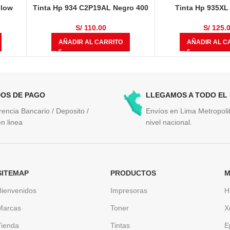
llow
Tinta Hp 934 C2P19AL Negro 400
Tinta Hp 935X
Páginas
Magenta 825 
S/
110.00
S/
125.
AÑADIR AL CARRITO
AÑADIR AL C
OS DE PAGO
LLEGAMOS A TODO EL
rencia Bancario / Deposito /
Envíos en Lima Metropolit
n linea
nivel nacional.
SITEMAP
PRODUCTOS
M
Bienvenidos
Impresoras
H
Marcas
Toner
X
Tienda
Tintas
E