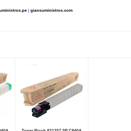
uministros.pe
|
giansuministros.com
840A
Toner Ricoh 821257 SP C840A