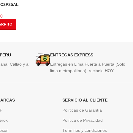
L C2P25AL
Tinta Hp L0R41AL (958XL) Black
Tinta Hp L
Páginas
3,000 Páginas
1,
00
S/
272.00
ARRITO
AÑADIR AL CARRITO
AÑAD
 PERU
ENTREGAS EXPRESS
ana, Callao y a
Entregas en Lima Puerta a Puerta (Solo
lima metropolitana) recibelo HOY
ARCAS
SERVICIO AL CLIENTE
P
Políticas de Garantía
erox
Política de Privacidad
pson
Términos y condiciones