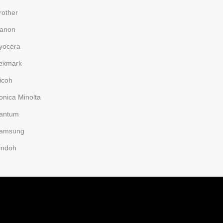
rother
anon
yocera
exmark
icoh
onica Minolta
antum
amsung
indoh