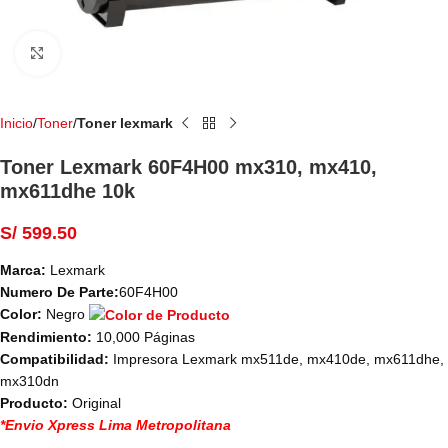
Haga Click para agrandar
Inicio
Toner
Toner lexmark
Toner Lexmark 60F4H00 mx310, mx410,
mx611dhe 10k
S/
599.50
Marca:
Lexmark
Numero De Parte:
60F4H00
Color:
Negro
Rendimiento:
10,000 Páginas
Compatibilidad:
Impresora Lexmark mx511de, mx410de, mx611dhe,
mx310dn
Producto:
Original
*Envio Xpress Lima Metropolitana