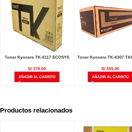
Toner Kyocera TK-6117 ECOSYS
Toner Kyocera TK-6307 TA
M4125idn / M4132idn Negro
3500 / 3501i / 4500i / 4501i 
15,000 Páginas
/ 5501i Negro 35,000 Pág
S/
379.00
S/
555.00
AÑADIR AL CARRITO
AÑADIR AL CARRITO
Productos relacionados