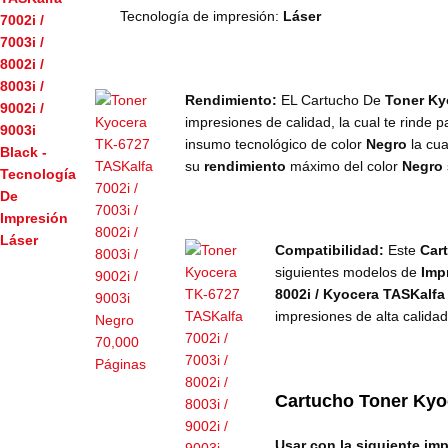
Tecnología de impresión:
Láser
Rendimiento:
EL Cartucho De
Toner Ky
impresiones de calidad, la cual te rinde 
insumo
tecnológico de color
Negro
la cu
su
rendimiento
máximo del color
Negro
Compatibilidad:
Este
Car
siguientes modelos de
Imp
8002i / Kyocera TASKalfa
impresiones de alta calida
Cartucho Toner Kyo
Usar con la siguiente im