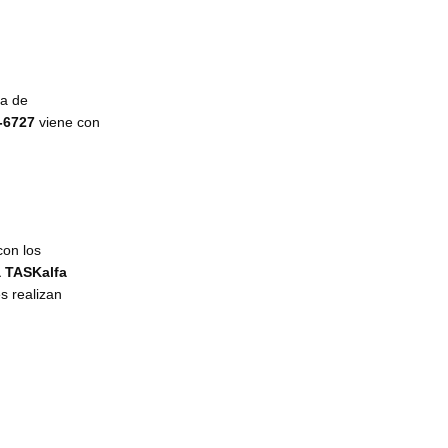
ta de
-6727
viene con
con los
a TASKalfa
es realizan