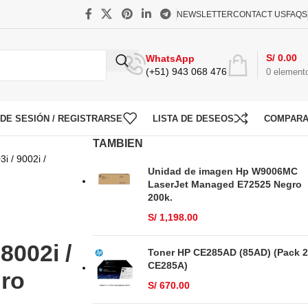
NEWSLETTER
CONTACT US
FAQS
S/
0.00
WhatsApp
(+51) 943 068 476
0
element
O DE SESIÓN / REGISTRARSE
LISTA DE DESEOS
COMPAR
TAMBIEN
i / 9002i /
Unidad de imagen Hp W9006MC
LaserJet Managed E72525 Negro
200k.
S/
1,198.00
8002i /
Toner HP CE285AD (85AD) (Pack 2
CE285A)
gro
S/
670.00