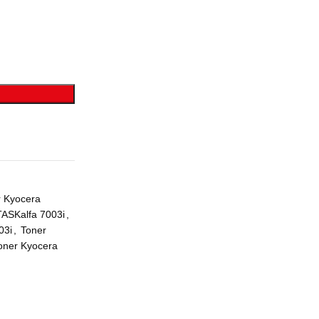
r Kyocera
TASKalfa 7003i
,
03i
,
Toner
oner Kyocera