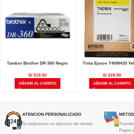
Tambor Brother DR-360 Negro
Tinta Epson T40W420 Ye
12,000 Páginas
50ml
S/
519.50
S/
229.00
AÑADIR AL CARRITO
AÑADIR AL CARRITO
ATENCION PERSONALIZADO
METOD
Te asignamos un ejecutivo de ventas.
Transfe
Pagos e