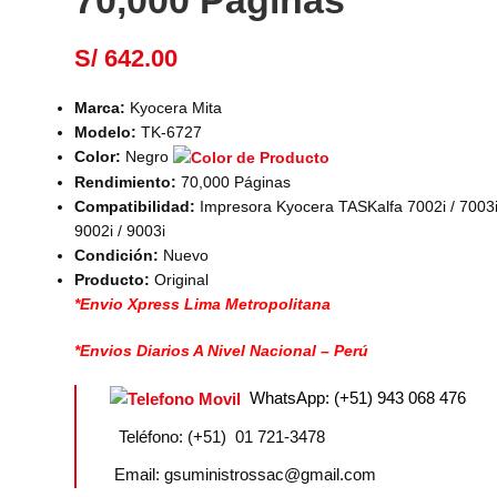
70,000 Páginas
S/
642.00
Marca:
Kyocera Mita
Modelo:
TK-6727
Color:
Negro
Rendimiento:
70,000 Páginas
Compatibilidad:
Impresora Kyocera TASKalfa 7002i / 7003i /
9002i / 9003i
Condición:
Nuevo
Producto:
Original
*Envio Xpress Lima Metropolitana
*Envios Diarios A Nivel Nacional – Perú
WhatsApp: (+51) 943 068 476
Teléfono: (+51) 01 721-3478
Email: gsuministrossac@gmail.com