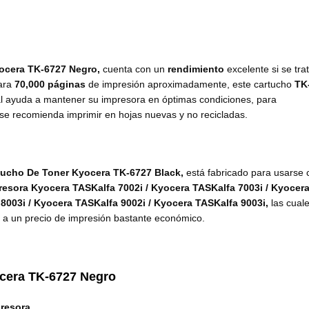
ocera TK-6727 Negro,
cuenta con un
rendimiento
excelente si se tra
para
70,000 páginas
de impresión aproximadamente, este cartucho
TK
al ayuda a mantener su impresora en óptimas condiciones, para
se recomienda imprimir en hojas nuevas y no recicladas.
tucho De Toner Kyocera TK-6727 Black,
está fabricado para usarse 
resora Kyocera TASKalfa 7002i / Kyocera TASKalfa 7003i / Kyocer
 8003i / Kyocera TASKalfa 9002i / Kyocera TASKalfa 9003i
,
las cual
d a un precio de impresión bastante económico.
cera
TK-6727 Negro
presora