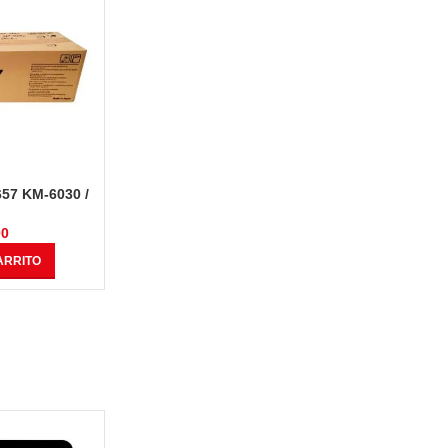
657 KM-6030 /
,000 Páginas
00
ARRITO