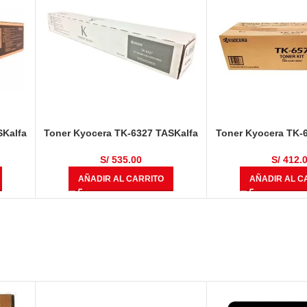
SKalfa
Toner Kyocera TK-6327 TASKalfa
Toner Kyocera TK-
/ 5500i
4002i / 4003i / 5002i / 5003i / 6002i
KM-8030 Negro 47
inas
/ 6003i Negro 35,000 Páginas
S/
535.00
S/
412.
AÑADIR AL CARRITO
AÑADIR AL C