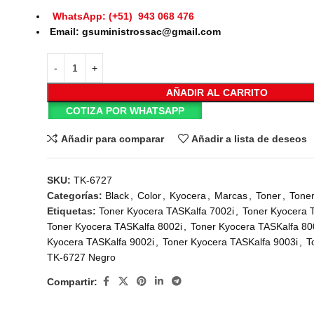
WhatsApp: (+51) 943 068 476
Email: gsuministrossac@gmail.com
AÑADIR AL CARRITO
COTIZA POR WHATSAPP
Añadir para comparar
Añadir a lista de deseos
SKU:
TK-6727
Categorías:
Black
,
Color
,
Kyocera
,
Marcas
,
Toner
,
Tone
Etiquetas:
Toner Kyocera TASKalfa 7002i
,
Toner Kyocera 
Toner Kyocera TASKalfa 8002i
,
Toner Kyocera TASKalfa 80
Kyocera TASKalfa 9002i
,
Toner Kyocera TASKalfa 9003i
,
T
TK-6727 Negro
Compartir: