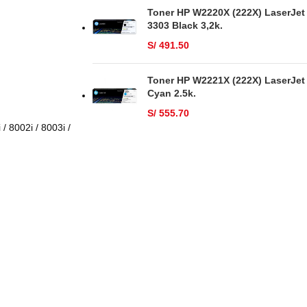
Toner HP W2220X (222X) LaserJet
3303 Black 3,2k.
S/
491.50
Toner HP W2221X (222X) LaserJet
Cyan 2.5k.
S/
555.70
 8002i / 8003i /