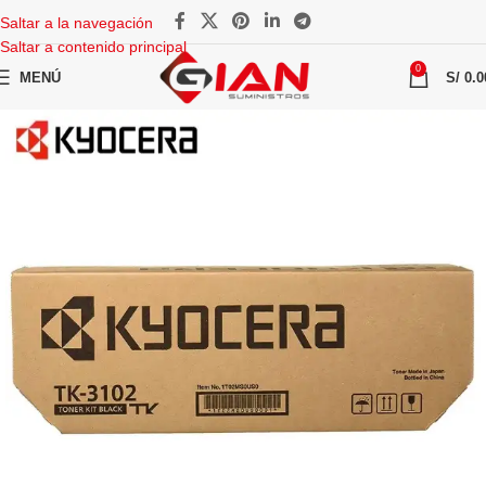
Saltar a la navegación
Saltar a contenido principal
0
MENÚ
S/
0.0