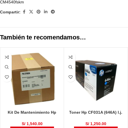
CM4540fskm
Compartir:
También te recomendamos…
Kit De Mantenimiento Hp
Toner Hp CF031A (646A) l.j.
CF065A 220V LaserJet
Cm4540 Cyan
Enterprise M600 / M602 / M603
S/
1,540.00
S/
1,250.00