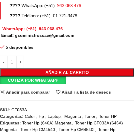
????
WhatsApp: (+51)
943 068 476
????
Teléfono: (+51) 01 721-3478
WhatsApp: (+51) 943 068 476
Email: gsuministrossac@gmail.com
5 disponibles
AÑADIR AL CARRITO
COTIZA POR WHATSAPP
Añadir para comparar
Añadir a lista de deseos
SKU:
CF033A
Categorías:
Color
,
Hp
,
Laptop
,
Magenta
,
Toner
,
Toner HP
Etiquetas:
Toner Hp (646A) Magenta
,
Toner Hp CF033A (646A)
Magenta
,
Toner Hp CM4540
,
Toner Hp CM4540f
,
Toner Hp