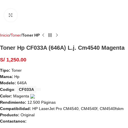
Haga Click para agrandar
Inicio
Toner
Toner HP
Toner Hp CF033A (646A) L.j. Cm4540 Magenta
S/
1,250.00
Tipo:
Toner
Marca:
Hp
Modelo:
646A
Codigo
:
CF033A
Color:
Magenta
Rendimiento:
12.500 Páginas
Compatibilidad:
HP LaserJet Pro CM4540, CM4540f, CM4540fskm
Producto:
Original
Contactanos: