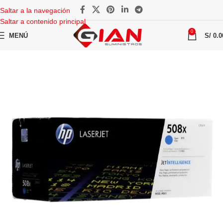
Saltar a la navegación
Saltar a contenido principal
0
MENÚ
S/
0.0