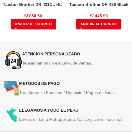
Tambor Brother DR-411CL HL-
Tambor Brother DR-420 Black
L8360CDW, HL-L8360CDWT,
12,000 Páginas
MULTIF, MFC-L8610CDW, MFC-
S/
850.50
S/
445.90
L8900CDW 50,000 Páginas
AÑADIR AL CARRITO
AÑADIR AL CARRITO
ATENCION PERSONALIZADO
Te asignamos un ejecutivo de ventas.
METODOS DE PAGO
Transferencia Bancario / Deposito / Pagos en linea
LLEGAMOS A TODO EL PERU
Envíos en Lima Metropolitana, Callao y a nivel nacional.