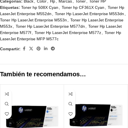
Categorías:
Black
,
Color
,
Hp
,
Marcas
,
Toner
,
Toner HP
Etiquetas:
Toner hp 508X Cyan
,
Toner hp CF361X Cyan
,
Toner Hp
LaserJet Enterprise M552dn
,
Toner Hp LaserJet Enterprise M553dn
,
Toner Hp LaserJet Enterprise M553n
,
Toner Hp LaserJet Enterprise
M553x
,
Toner Hp LaserJet Enterprise M577dn
,
Toner Hp LaserJet
Enterprise M577f
,
Toner Hp LaserJet Enterprise M577z
,
Toner Hp
LaserJet Enterprise MFP M577c
Compartir:
También te recomendamos…