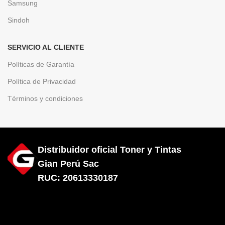
Samsung
Sindoh
SERVICIO AL CLIENTE
Políticas de Garantía
Política de Privacidad
Términos y condiciones
Distribuidor oficial Toner y Tintas
Gian Perú Sac
RUC: 20613330187
Diseñado por City Hosting
Toner
hp 508X
Cyan