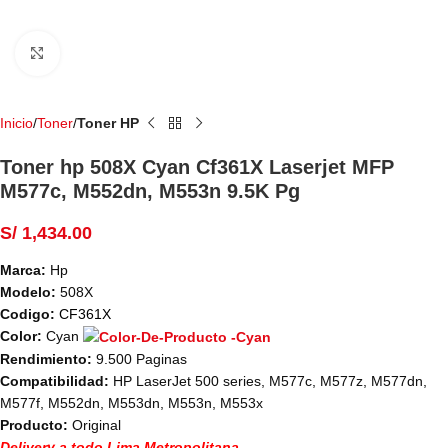
Haga Click para agrandar
Inicio
Toner
Toner HP
Toner hp 508X Cyan Cf361X Laserjet MFP
M577c, M552dn, M553n 9.5K Pg
S/
1,434.00
Marca:
Hp
Modelo:
508X
Codigo:
CF361X
Color:
Cyan
Rendimiento:
9.500 Paginas
Compatibilidad:
HP LaserJet 500 series, M577c, M577z, M577dn,
M577f, M552dn, M553dn, M553n, M553x
Producto:
Original
Delivery a todo Lima Metropolitana