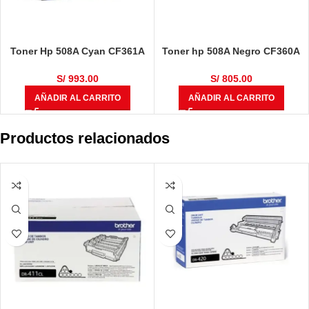
Toner Hp 508A Cyan CF361A
Toner hp 508A Negro CF360A
Laserjet MFP M577c, M552dn,
Laserjet MFP M577c, M552dn,
M553n 5.0K Pg
M553n 6.0K Pg
S/
993.00
S/
805.00
AÑADIR AL CARRITO
AÑADIR AL CARRITO
Productos relacionados