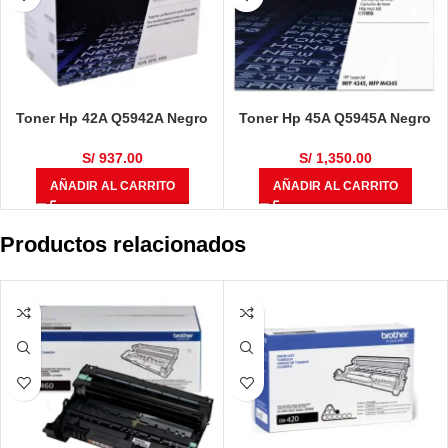
Toner Hp 42A Q5942A Negro
Toner Hp 45A Q5945A Negro
L.j. 4240, 4250, 4350 – 10.000
L.j. m4345, m4345, 18.000 Pg
Pg
S/
937.00
S/
1,350.00
AÑADIR AL CARRITO
AÑADIR AL CARRITO
Productos relacionados