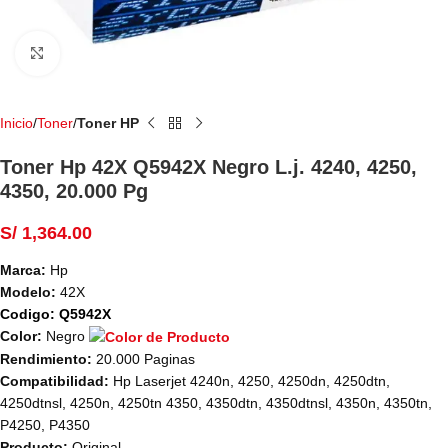
Haga Click para agrandar
Inicio
Toner
Toner HP
Toner Hp 42X Q5942X Negro L.j. 4240, 4250,
4350, 20.000 Pg
S/
1,364.00
Marca:
Hp
Modelo:
42X
Codigo: Q5942X
Color:
Negro
Rendimiento:
20.000 Paginas
Compatibilidad:
Hp Laserjet 4240n, 4250, 4250dn, 4250dtn,
4250dtnsl, 4250n, 4250tn 4350, 4350dtn, 4350dtnsl, 4350n, 4350tn,
P4250, P4350
Producto:
Original