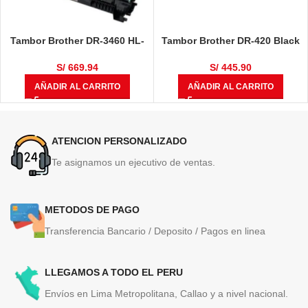
Tambor Brother DR-3460 HL-
Tambor Brother DR-420 Black
L5100DN / HL-L6400DW / DCP-
12,000 Páginas
L5650DN / MFC-L6700 / MFC-
S/
669.94
S/
445.90
L6900DW / MFC-L5900DW
AÑADIR AL CARRITO
AÑADIR AL CARRITO
50,000 Páginas
ATENCION PERSONALIZADO
Te asignamos un ejecutivo de ventas.
METODOS DE PAGO
Transferencia Bancario / Deposito / Pagos en linea
LLEGAMOS A TODO EL PERU
Envíos en Lima Metropolitana, Callao y a nivel nacional.