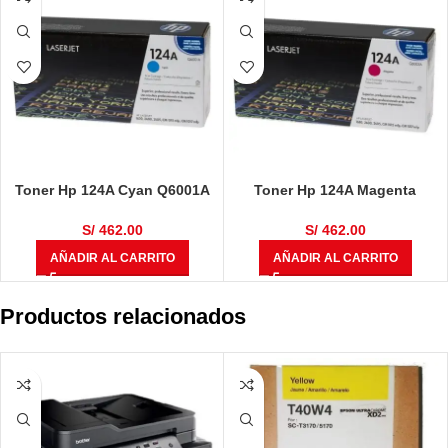
Toner Hp 124A Cyan Q6001A
Toner Hp 124A Magenta
L.j. 1600/2600/ 2605/CM1015
Q6003A L.j. 1600/2600/
2,000 Paginas
2605/CM1015 2,000 Paginas
S/
462.00
S/
462.00
AÑADIR AL CARRITO
AÑADIR AL CARRITO
Productos relacionados