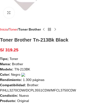
Haga Click para agrandar
Inicio
Toner
Toner Brother
Toner Brother Tn-213Bk Black
S/
319.25
Tipo;
Toner
Marca:
Brother
Modelo:
TN-213BK
Color:
Negro
Rendimiento:
1.300 páginas
Compatibilidad:
Brother:
P/HLL3270CDW/DCPL3551CDW/MFCL3750CDW
Condición:
Nuevo
Producto:
Original