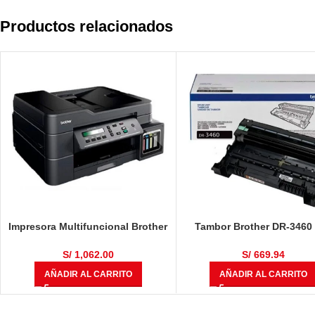
Productos relacionados
Impresora Multifuncional Brother
Tambor Brother DR-3460
DCP-T710W
L5100DN / HL-L6400DW / 
L5650DN / MFC-L6700 / 
S/
1,062.00
S/
669.94
L6900DW / MFC-L5900DW 5
AÑADIR AL CARRITO
AÑADIR AL CARRITO
Páginas