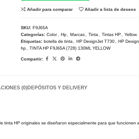
Añadir para comparar
Añadir a lista de deseos
SKU:
F9J65A
Categorías:
Color
,
Hp
,
Marcas
,
Tinta
,
Tintas HP
,
Yellow
Etiquetas:
botella de tinta
,
HP DesignJet T730
,
HP Design
hp
,
TINTA HP F9J65A (728) 130ML YELLOW
Compartir:
CIONES (0)
DEPÓSITOS Y DELIVERY
e tinta HP originales se diseñaron especialmente para que funcionen a