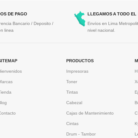
OS DE PAGO
LLEGAMOS A TODO EL
rencia Bancario / Deposito /
Envíos en Lima Metropolit
n linea
nivel nacional.
SITEMAP
PRODUCTOS
M
Bienvenidos
Impresoras
H
Marcas
Toner
X
Tienda
Tintas
E
Blog
Cabezal
B
Contacto
Cajas de Mantenimiento
C
Cintas
K
Drum - Tambor
L