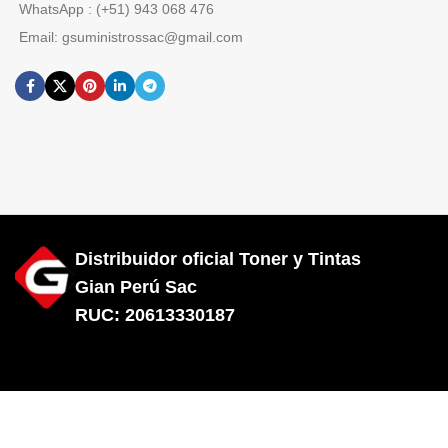
WhatsApp : (+51) 943 068 476
Email: gsuministrossac@gmail.com
Distribuidor oficial Toner y Tintas
Gian Perú Sac
RUC: 20613330187
Diseñado por City Hosting