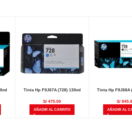
30ml
Tinta Hp F9J67A (728) 130ml
Tinta Hp F9J68A 
Cyan
Matte Bl
S/
475.00
S/
845.
AÑADIR AL CARRITO
AÑADIR AL C