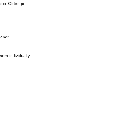
idos. Obtenga
tener
era individual y