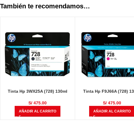
También te recomendamos…
Tinta Hp 3WX25A (728) 130ml
Tinta Hp F9J66A (728) 1
Matte Black
Magenta
S/
475.00
S/
475.00
AÑADIR AL CARRITO
AÑADIR AL CARRITO