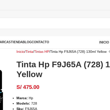
ARCAS
TIENDA
BLOG
CONTACTO
INICI
Inicio
Tinta
Tintas HP
Tinta Hp F9J65A (728) 130ml Yellow
Tinta Hp F9J65A (728) 
Yellow
S/
475.00
Marca:
Hp
Modelo:
728
Sku:
F9J65A