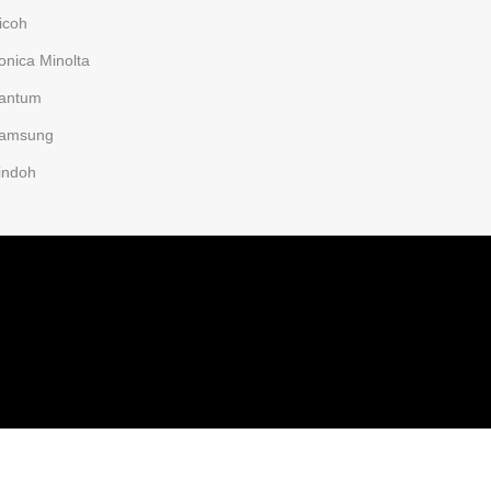
icoh
onica Minolta
antum
amsung
indoh