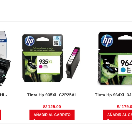
 HL-
Tinta Hp 935XL C2P25AL
Tinta Hp 964XL 3
DCP-
Magenta 825 Páginas
Original OfficeJet P
MFC-
9018, 90
S/
125.00
S/
179.
0,000
AÑADIR AL CARRITO
AÑADIR AL C