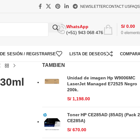
NEWSLETTER
CONTACT US
FAQS
S/
0.00
WhatsApp
(+51) 943 068 476
0
element
O DE SESIÓN / REGISTRARSE
LISTA DE DESEOS
COMPAR
TAMBIEN
Unidad de imagen Hp W9006MC
130ml
LaserJet Managed E72525 Negro
200k.
S/
1,198.00
Toner HP CE285AD (85AD) (Pack 2
CE285A)
S/
670.00