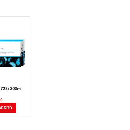
(728) 300ml
ack
00
ARRITO