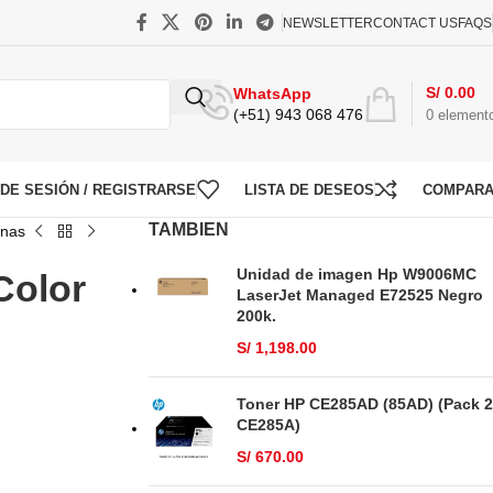
NEWSLETTER
CONTACT US
FAQS
S/
0.00
WhatsApp
(+51) 943 068 476
0
element
O DE SESIÓN / REGISTRARSE
LISTA DE DESEOS
COMPAR
TAMBIEN
inas
Unidad de imagen Hp W9006MC
Color
LaserJet Managed E72525 Negro
200k.
S/
1,198.00
Toner HP CE285AD (85AD) (Pack 2
CE285A)
S/
670.00