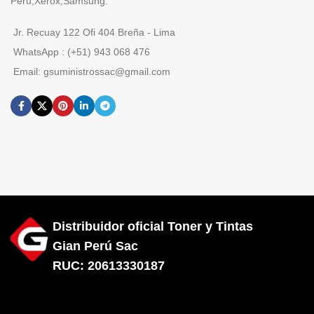
Peru,Xerox,Samsung.
Jr. Recuay 122 Ofi 404 Breña - Lima
WhatsApp : (+51) 943 068 476
Email: gsuministrossac@gmail.com
Distribuidor oficial Toner y Tintas
Gian Perú Sac
RUC: 20613330187
Diseñado por City Hosting