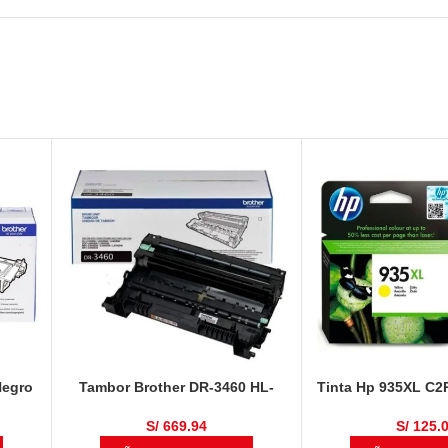
Negro
Tambor Brother DR-3460 HL-
Tinta Hp 935XL C2
L5100DN / HL-L6400DW / DCP-
825 Pági
L5650DN / MFC-L6700 / MFC-
S/
669.94
S/
125.
L6900DW / MFC-L5900DW 50,000