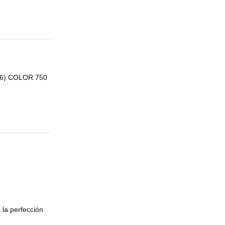
r
46) COLOR 750
 la perfección