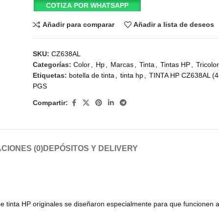
COTIZA POR WHATSAPP
Añadir para comparar
Añadir a lista de deseos
SKU:
CZ638AL
Categorías:
Color
,
Hp
,
Marcas
,
Tinta
,
Tintas HP
,
Tricolo
Etiquetas:
botella de tinta
,
tinta hp
,
TINTA HP CZ638AL (
PGS
Compartir:
CIONES (0)
DEPÓSITOS Y DELIVERY
e tinta HP originales se diseñaron especialmente para que funcionen a