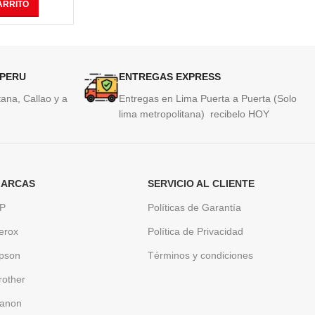
ARRITO
AÑADIR AL CARRITO
AÑAD
 PERU
ENTREGAS EXPRESS
ana, Callao y a
Entregas en Lima Puerta a Puerta (Solo
lima metropolitana) recibelo HOY
ARCAS
SERVICIO AL CLIENTE
P
Políticas de Garantía
erox
Política de Privacidad
pson
Términos y condiciones
rother
anon