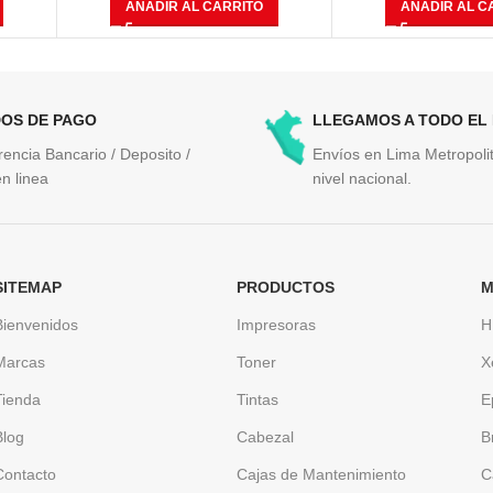
AÑADIR AL CARRITO
AÑADIR AL C
Páginas
OS DE PAGO
LLEGAMOS A TODO EL
rencia Bancario / Deposito /
Envíos en Lima Metropolit
n linea
nivel nacional.
SITEMAP
PRODUCTOS
M
Bienvenidos
Impresoras
H
Marcas
Toner
X
Tienda
Tintas
E
Blog
Cabezal
B
Contacto
Cajas de Mantenimiento
C