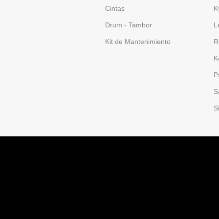
Cintas
K
Drum - Tambor
L
Kit de Mantenimiento
R
K
P
S
S