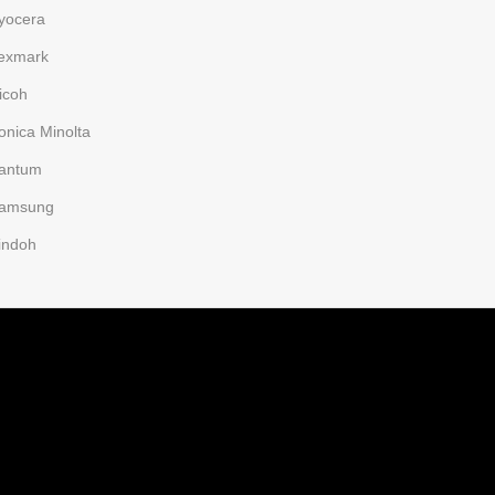
yocera
exmark
icoh
onica Minolta
antum
amsung
indoh