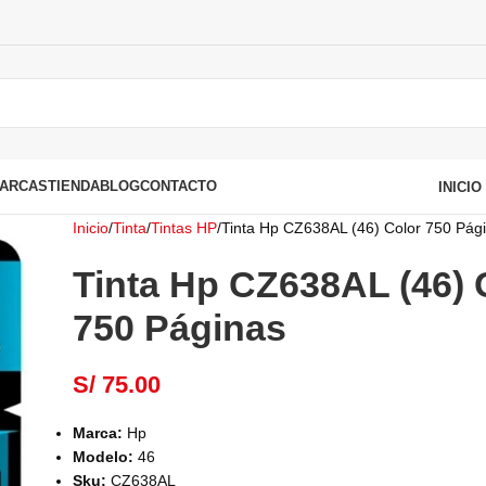
ARCAS
TIENDA
BLOG
CONTACTO
INICI
Inicio
Tinta
Tintas HP
Tinta Hp CZ638AL (46) Color 750 Pág
Tinta Hp CZ638AL (46) 
750 Páginas
S/
75.00
Marca:
Hp
Modelo:
46
Sku:
CZ638AL