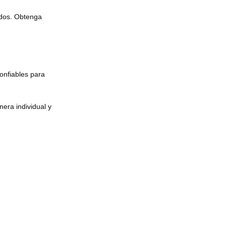
idos. Obtenga
confiables para
era individual y