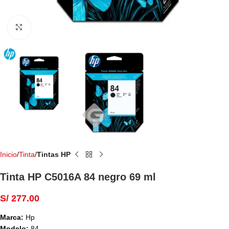
Haga Click para agrandar
Inicio
Tinta
Tintas HP
Tinta HP C5016A 84 negro 69 ml
S/
277.00
Marca:
Hp
Modelo:
84