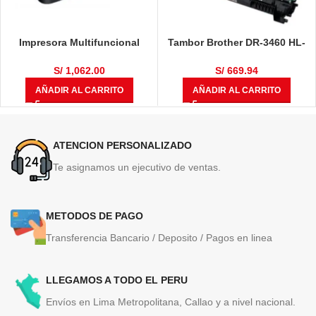
Impresora Multifuncional
Tambor Brother DR-3460 HL-
Brother DCP-T710W
L5100DN / HL-L6400DW / DCP-
L5650DN / MFC-L6700 / MFC-
S/
1,062.00
S/
669.94
L6900DW / MFC-L5900DW
AÑADIR AL CARRITO
AÑADIR AL CARRITO
50,000 Páginas
ATENCION PERSONALIZADO
Te asignamos un ejecutivo de ventas.
METODOS DE PAGO
Transferencia Bancario / Deposito / Pagos en linea
LLEGAMOS A TODO EL PERU
Envíos en Lima Metropolitana, Callao y a nivel nacional.