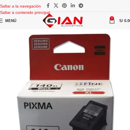
Saltar a la navegación
Saltar a contenido principal
0
MENÚ
S/
0.0