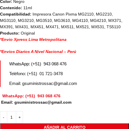
Color:
Negro
Contenido:
11ml
Compatibilidad:
Impresora Canon Pixma MG2110, MG2210,
MG3110, MG3210, MG3510, MG3610, MG4110, MG4210, MX371,
MX391, MX431, MX451, MX471, MX511, MX521, MX531, TS5110
Producto:
Original
*Envio Xpress Lima Metropolitana
*Envios Diarios A Nivel Nacional – Perú
WhatsApp: (+51) 943 068 476
Teléfono: (+51) 01 721-3478
Email: gsuministrossac@gmail.com
WhatsApp: (+51) 943 068 476
Email: gsuministrossac@gmail.com
AÑADIR AL CARRITO