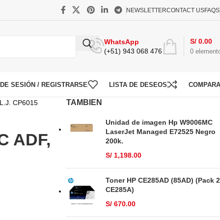
NEWSLETTER
CONTACT US
FAQS
S/
0.00
WhatsApp
(+51) 943 068 476
0
element
O DE SESIÓN / REGISTRARSE
LISTA DE DESEOS
COMPAR
TAMBIEN
L.J. CP6015
Unidad de imagen Hp W9006MC
LaserJet Managed E72525 Negro
C ADF,
200k.
S/
1,198.00
Toner HP CE285AD (85AD) (Pack 2
CE285A)
S/
670.00