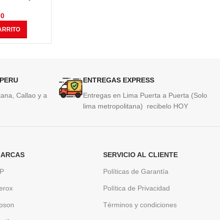
nas
825 Páginas
Original Off
00
S/
125.00
ARRITO
AÑADIR AL CARRITO
AÑAD
 PERU
ENTREGAS EXPRESS
ana, Callao y a
Entregas en Lima Puerta a Puerta (Solo
lima metropolitana) recibelo HOY
ARCAS
SERVICIO AL CLIENTE
P
Políticas de Garantía
erox
Política de Privacidad
pson
Términos y condiciones