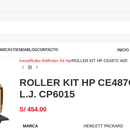
ARCAS
TIENDA
BLOG
CONTACTO
INICI
Inicio
Roller Kit
Roller Kit Hp
ROLLER KIT HP CE487C ADF, 
ROLLER KIT HP CE487
L.J. CP6015
S/
454.00
MARCA
HEWLETT PACKARD