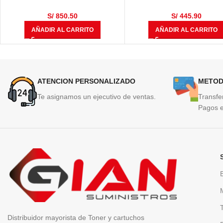
L8360CDW, HL-L8360CDWT,
12,000 Páginas
MULTIF, MFC-L8610CDW, MFC-
S/
850.50
S/
445.90
L8900CDW 50,000 Páginas
AÑADIR AL CARRITO
AÑADIR AL CARRITO
ATENCION PERSONALIZADO
METOD
Te asignamos un ejecutivo de ventas.
Transfe
Pagos e
Distribuidor mayorista de Toner y cartuchos