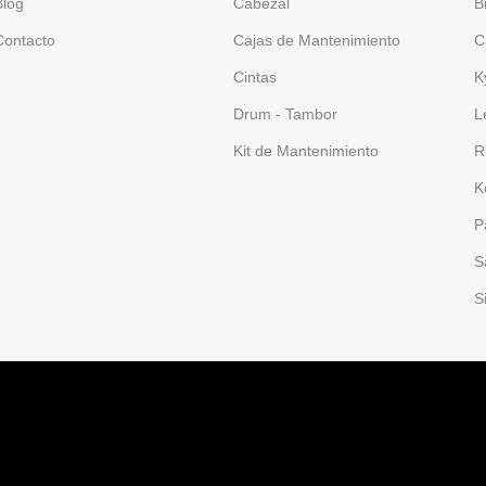
Blog
Cabezal
B
Contacto
Cajas de Mantenimiento
C
Cintas
K
Drum - Tambor
L
Kit de Mantenimiento
R
K
P
S
S