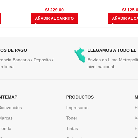
50ml
825 Pági
S/
229.00
S/
125.
AÑADIR AL CARRITO
AÑADIR AL C
OS DE PAGO
LLEGAMOS A TODO EL
rencia Bancario / Deposito /
Envíos en Lima Metropolit
n linea
nivel nacional.
SITEMAP
PRODUCTOS
M
Bienvenidos
Impresoras
H
Marcas
Toner
X
Tienda
Tintas
E