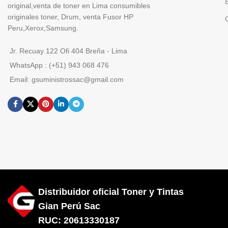
original,venta de toner en Lima consumibles
originales toner, Drum, venta Fusor HP
Peru,Xerox,Samsung.
Jr. Recuay 122 Ofi 404 Breña - Lima
WhatsApp : (+51) 943 068 476
Email: gsuministrossac@gmail.com
Distribuidor oficial Toner y Tintas
Gian Perú Sac
RUC: 20613330187