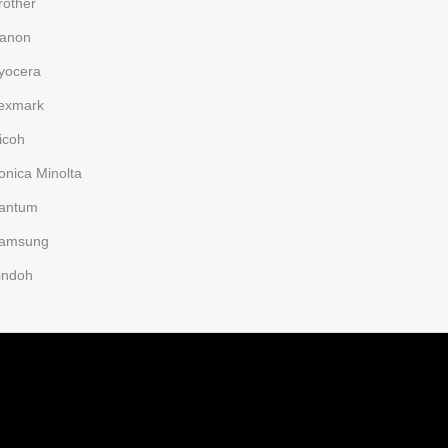
rother
anon
yocera
exmark
icoh
onica Minolta
antum
amsung
indoh