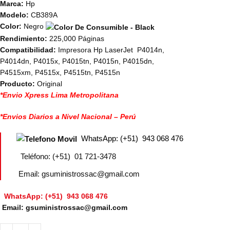
Marca:
Hp
Modelo:
CB389A
Color:
Negro
Rendimiento:
225,000 Páginas
Compatibilidad:
Impresora Hp LaserJet P4014n
,
P4014dn, P4015x
,
P4015tn
,
P4015n
,
P4015dn
,
P4515xm
,
P4515x
,
P4515tn
,
P4515n
Producto:
Original
*Envio Xpress Lima Metropolitana
*Envios Diarios a Nivel Nacional – Perú
WhatsApp: (+51) 943 068 476
Teléfono: (+51) 01 721-3478
Email: gsuministrossac@gmail.com
WhatsApp: (+51) 943 068 476
Email: gsuministrossac@gmail.com