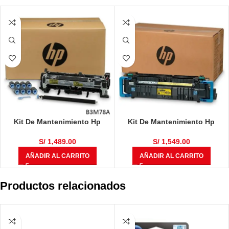
Kit De Mantenimiento Hp
Kit De Mantenimiento Hp
B3M78A 220V M630 MFP Black
C1N58A 220V Color LaserJet
225,000 Páginas
Enterprise Flow M880z /
S/
1,489.00
S/
1,549.00
M855dn / M855xh 100,000
AÑADIR AL CARRITO
AÑADIR AL CARRITO
Páginas
Productos relacionados