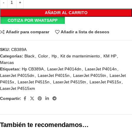
AÑADIR AL CARRITO
COTIZA POR WHATSAPP
Añadir para comparar
Añadir a lista de deseos
SKU:
CB389A
Categorías:
Black
,
Color
,
Hp
,
Kit de mantenimiento
,
KM HP
,
Marcas
Etiquetas:
Hp CB389A
,
LaserJet P4014dn
,
LaserJet P4014n
,
LaserJet P4015dn
,
LaserJet P4015n
,
LaserJet P4015tn
,
LaserJet
P4015x
,
LaserJet P4515n
,
LaserJet P4515tn
,
LaserJet P4515x
,
LaserJet P4515xm
Compartir:
También te recomendamos…