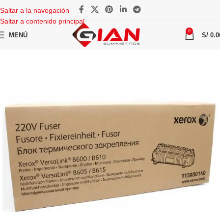
Saltar a la navegación
Saltar a contenido principal
0
MENÚ
S/
0.0