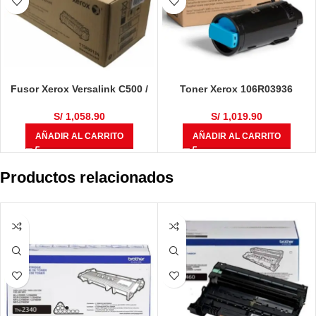
Fusor Xerox Versalink C500 /
Toner Xerox 106R03936
C505 Negro 100,000 Páginas
VersaLink C605 Cyan 16,800
Páginas
S/
1,058.90
S/
1,019.90
AÑADIR AL CARRITO
AÑADIR AL CARRITO
Productos relacionados