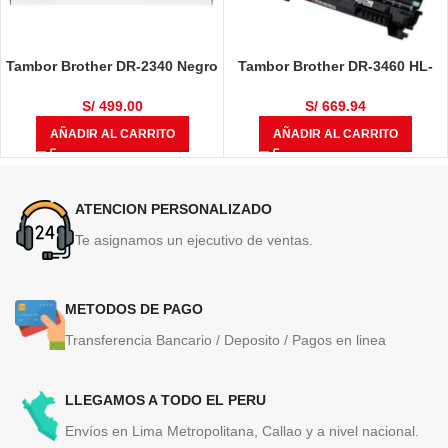
Tambor Brother DR-2340 Negro
Tambor Brother DR-3460 HL-
12,000 Páginas
L5100DN / HL-L6400DW / DCP-
L5650DN / MFC-L6700 / MFC-
S/
499.00
S/
669.94
L6900DW / MFC-L5900DW
AÑADIR AL CARRITO
AÑADIR AL CARRITO
50,000 Páginas
ATENCION PERSONALIZADO
Te asignamos un ejecutivo de ventas.
METODOS DE PAGO
Transferencia Bancario / Deposito / Pagos en linea
LLEGAMOS A TODO EL PERU
Envíos en Lima Metropolitana, Callao y a nivel nacional.