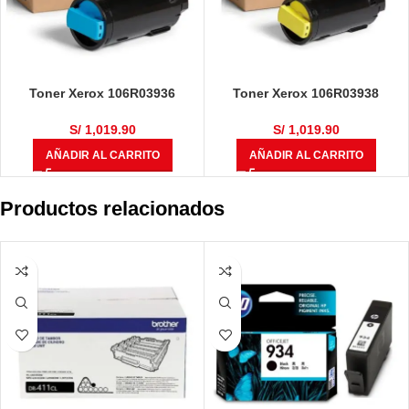
Toner Xerox 106R03936
Toner Xerox 106R03938
VersaLink C605 Cyan 16,800
VersaLink C605 Amarillo 16,800
Páginas
Páginas
S/
1,019.90
S/
1,019.90
AÑADIR AL CARRITO
AÑADIR AL CARRITO
Productos relacionados