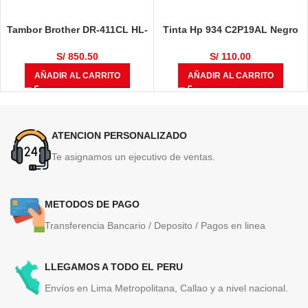
Tambor Brother DR-411CL HL-
Tinta Hp 934 C2P19AL Negro
L8360CDW, HL-L8360CDWT,
400 Páginas
MULTIF, MFC-L8610CDW, MFC-
S/
850.50
S/
110.00
L8900CDW 50,000 Páginas
AÑADIR AL CARRITO
AÑADIR AL CARRITO
ATENCION PERSONALIZADO
Te asignamos un ejecutivo de ventas.
METODOS DE PAGO
Transferencia Bancario / Deposito / Pagos en linea
LLEGAMOS A TODO EL PERU
Envíos en Lima Metropolitana, Callao y a nivel nacional.