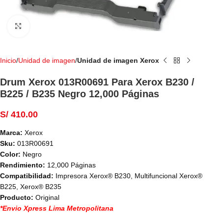
Haga Click para agrandar
Inicio
Unidad de imagen
Unidad de imagen Xerox
Drum Xerox 013R00691 Para Xerox B230 /
B225 / B235 Negro 12,000 Páginas
S/
410.00
Marca:
Xerox
Sku:
013R00691
Color:
Negro
Rendimiento:
12,000 Páginas
Compatibilidad:
Impresora Xerox® B230, Multifuncional Xerox®
B225, Xerox® B235
Producto:
Original
*Envio Xpress Lima Metropolitana