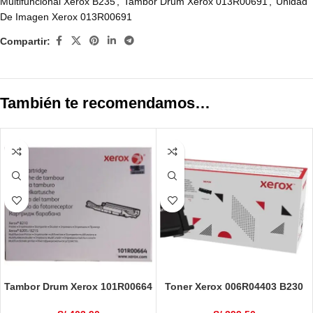
Multifuncional Xerox B235
,
Tambor Drum Xerox 013R00691
,
Unidad
De Imagen Xerox 013R00691
Compartir:
También te recomendamos…
Tambor Drum Xerox 101R00664
Toner Xerox 006R04403 B230
B205 / B210 / B215 Negro
B225 B235 Negro 3,000