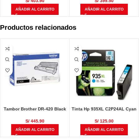
10,000 Páginas
Páginas
S/
403.90
S/
399.50
AÑADIR AL CARRITO
AÑADIR AL CARRITO
Productos relacionados
Tambor Brother DR-420 Black
Tinta Hp 935XL C2P24AL Cyan
12,000 Páginas
825 Páginas
S/
445.90
S/
125.00
AÑADIR AL CARRITO
AÑADIR AL CARRITO