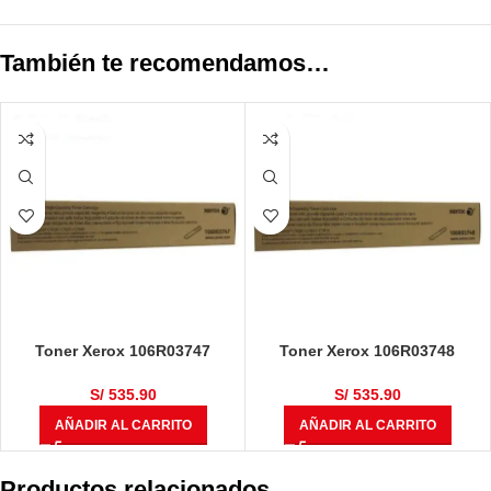
También te recomendamos…
Toner Xerox 106R03747
Toner Xerox 106R03748
VersaLink C7020 / C7025 /
VersaLink C7020 / C7025 /
C7030 Magenta 16,500 Páginas
C7030 Cyan 16,500 Páginas
S/
535.90
S/
535.90
AÑADIR AL CARRITO
AÑADIR AL CARRITO
Productos relacionados