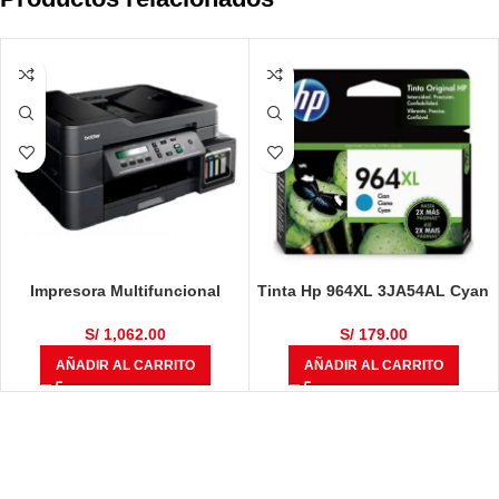
Impresora Multifuncional
Tinta Hp 964XL 3JA54AL Cyan
Brother DCP-T710W
Original OfficeJet Pro 9010,
9016, 9018, 9020
S/
1,062.00
S/
179.00
AÑADIR AL CARRITO
AÑADIR AL CARRITO