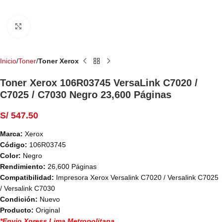
Haga Click para agrandar
Inicio
Toner
Toner Xerox
Toner Xerox 106R03745 VersaLink C7020 /
C7025 / C7030 Negro 23,600 Páginas
S/
547.50
Marca:
Xerox
Código:
106R03745
Color:
Negro
Rendimiento:
26,600 Páginas
Compatibilidad:
Impresora Xerox Versalink C7020 / Versalink C7025
/ Versalink C7030
Condición:
Nuevo
Producto:
Original
*Envio Xpress Lima Metropolitana