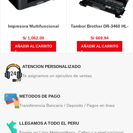
Impresora Multifuncional
Tambor Brother DR-3460 HL-
Brother DCP-T710W
L5100DN / HL-L6400DW / DCP-
L5650DN / MFC-L6700 / MFC-
S/
1,062.00
S/
669.94
L6900DW / MFC-L5900DW
AÑADIR AL CARRITO
AÑADIR AL CARRITO
50,000 Páginas
ATENCION PERSONALIZADO
Te asignamos un ejecutivo de ventas.
METODOS DE PAGO
Transferencia Bancario / Deposito / Pagos en linea
LLEGAMOS A TODO EL PERU
Envíos en Lima Metropolitana, Callao y a nivel nacional.