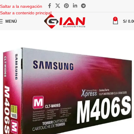
Saltar a la navegación
Saltar a contenido principal
0
MENÚ
S/
0.0