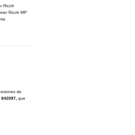
r Ricoh
óner Ricoh MP
nta
presiones de
s
842097,
que