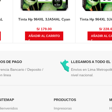
AL
Tinta Hp 964XL 3JA54AL Cyan
Tinta Hp 964XL 3
Original OfficeJet Pro 9010, 9016,
Original OfficeJet P
9018, 9020
9018, 90
S/
179.00
S/
228.
AÑADIR AL CARRITO
AÑADIR AL C
OS DE PAGO
LLEGAMOS A TODO EL
rencia Bancario / Deposito /
Envíos en Lima Metropolit
n linea
nivel nacional.
SITEMAP
PRODUCTOS
M
Bienvenidos
Impresoras
H