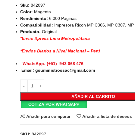
Sku:
842097
Color:
Magenta
Rendimiento:
6.000 Páginas
Compatibilidad:
Impresora Ricoh MP C306, MP C307, MP
Producto:
Original
*Envio Xpress Lima Metropolitana
*Envios Diarios a Nivel Nacional – Perú
WhatsApp: (+51) 943 068 476
Email: gsuministrossac@gmail.com
AÑADIR AL CARRITO
COTIZA POR WHATSAPP
Añadir para comparar
Añadir a lista de deseos
SKU:
842097