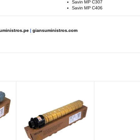
Savin MP C307
Savin MP C406
uministros.pe
|
giansuministros.com