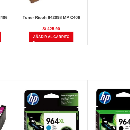
C406
Toner Ricoh 842098 MP C406
Amarillo 6000 Páginas
S/
425.90
AÑADIR AL CARRITO