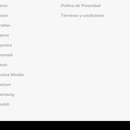
erox
Política de Privacidad
pson
Términos y condiciones
rother
anon
yocera
exmark
icoh
onica Minolta
antum
amsung
indoh