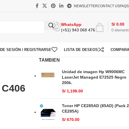
NEWSLETTER
CONTACT US
FAQS
S/
0.00
WhatsApp
(+51) 943 068 476
0
element
O DE SESIÓN / REGISTRARSE
LISTA DE DESEOS
COMPAR
TAMBIEN
Unidad de imagen Hp W9006MC
LaserJet Managed E72525 Negro
200k.
 C406
S/
1,198.00
Toner HP CE285AD (85AD) (Pack 2
CE285A)
S/
670.00