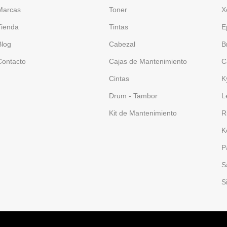
Marcas
Toner
X
Tienda
Tintas
E
Blog
Cabezal
B
Contacto
Cajas de Mantenimiento
C
Cintas
K
Drum - Tambor
L
Kit de Mantenimiento
R
K
P
S
S