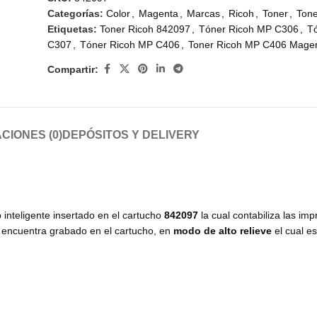
Categorías:
Color
,
Magenta
,
Marcas
,
Ricoh
,
Toner
,
Tone
Etiquetas:
Toner Ricoh 842097
,
Tóner Ricoh MP C306
,
T
C307
,
Tóner Ricoh MP C406
,
Toner Ricoh MP C406 Mage
Compartir:
CIONES (0)
DEPÓSITOS Y DELIVERY
 inteligente insertado en el cartucho
842097
la cual contabiliza las im
e encuentra grabado en el cartucho, en
modo de alto relieve
el cual e