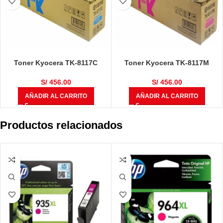
Toner Kyocera TK-8117C
Toner Kyocera TK-8117M
ECOSYS M8124cidn /
ECOSYS M8124cidn /
M8130cidn Cyan 6,000 Páginas
M8130cidn Magenta 6,000
S/
456.00
S/
456.00
Páginas
AÑADIR AL CARRITO
AÑADIR AL CARRITO
Productos relacionados