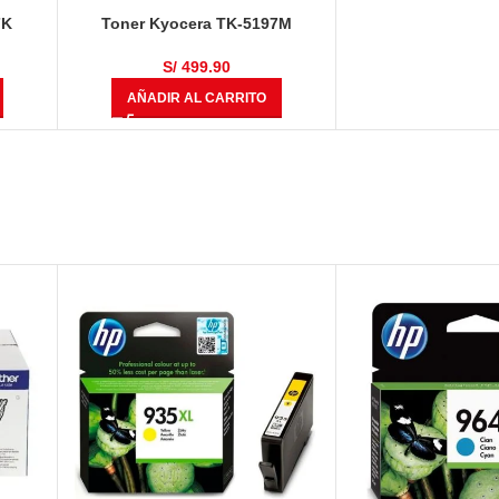
7K
Toner Kyocera TK-5197M
08ci
TASKalfa 306ci / 307ci / 308ci
s
Magenta 7,000 Páginas
S/
499.90
AÑADIR AL CARRITO