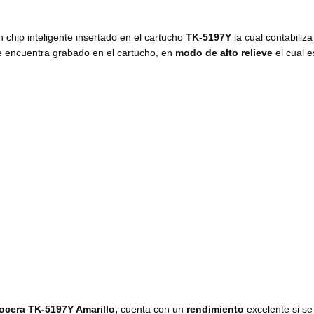
 chip inteligente insertado en el cartucho
TK-5197Y
la cual contabiliz
se encuentra grabado en el cartucho, en
modo de alto relieve
el cual 
ocera TK-5197Y Amarillo,
cuenta con un
rendimiento
excelente si se