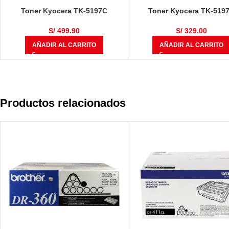
Toner Kyocera TK-5197C
Toner Kyocera TK-519
TASKalfa 306ci / 307ci / 308ci
TASKalfa 306ci / 307ci / 3
Cyan 7,000 Páginas
Negro 15,000 Página
S/
499.90
S/
329.00
AÑADIR AL CARRITO
AÑADIR AL CARRITO
Productos relacionados