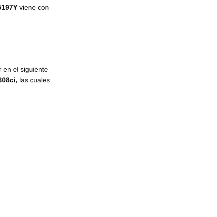
5197Y
viene con
 en el siguiente
308ci,
las cuales