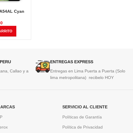
JA54AL Cyan
Tinta Hp 964XL 3JA56AL Amarillo
Tinta Hp L0
ro 9010, 9016,
Original OfficeJet Pro 9010, 9016,
3,
20
9018, 9020
00
S/
179.00
ARRITO
AÑADIR AL CARRITO
AÑAD
 PERU
ENTREGAS EXPRESS
ana, Callao y a
Entregas en Lima Puerta a Puerta (Solo
lima metropolitana) recibelo HOY
ARCAS
SERVICIO AL CLIENTE
P
Políticas de Garantía
erox
Política de Privacidad