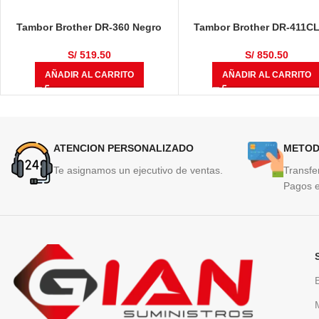
Tambor Brother DR-360 Negro
Tambor Brother DR-411CL
12,000 Páginas
L8360CDW, HL-L8360CD
MULTIF, MFC-L8610CDW, 
S/
519.50
S/
850.50
L8900CDW 50,000 Pági
AÑADIR AL CARRITO
AÑADIR AL CARRITO
ATENCION PERSONALIZADO
METOD
Te asignamos un ejecutivo de ventas.
Transfe
Pagos e