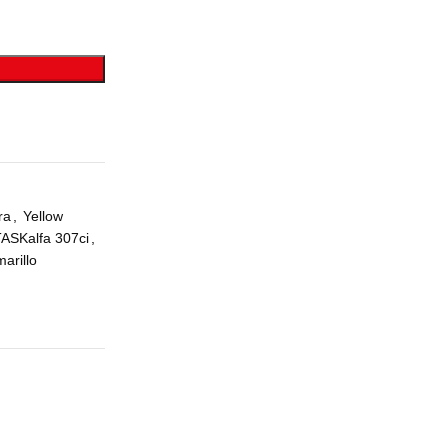
ra
,
Yellow
TASKalfa 307ci
,
arillo