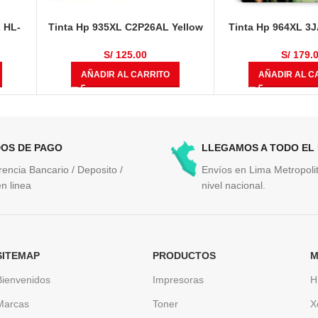
 HL-
Tinta Hp 935XL C2P26AL Yellow
Tinta Hp 964XL 3
WT,
825 Páginas
Original OfficeJet P
MFC-
9018, 90
S/
125.00
S/
179.
nas
AÑADIR AL CARRITO
AÑADIR AL C
OS DE PAGO
LLEGAMOS A TODO EL
rencia Bancario / Deposito /
Envíos en Lima Metropolit
n linea
nivel nacional.
SITEMAP
PRODUCTOS
M
Bienvenidos
Impresoras
H
Marcas
Toner
X