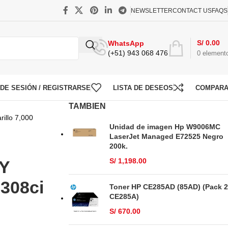
NEWSLETTER
CONTACT US
FAQS
S/
0.00
WhatsApp
(+51) 943 068 476
0
element
O DE SESIÓN / REGISTRARSE
LISTA DE DESEOS
COMPAR
TAMBIEN
illo 7,000
Unidad de imagen Hp W9006MC
LaserJet Managed E72525 Negro
200k.
S/
1,198.00
7Y
 308ci
Toner HP CE285AD (85AD) (Pack 2
CE285A)
S/
670.00