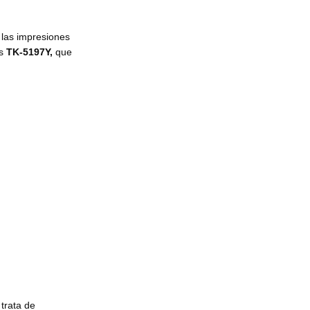
a las impresiones
es
TK-5197Y,
que
 trata de