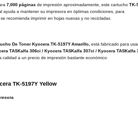
para
7,000 páginas
de impresión aproximadamente, este cartucho
TK-
al ayuda a mantener su impresora en óptimas condiciones, para
w
se recomienda imprimir en hojas nuevas y no recicladas.
tucho De Toner Kyocera TK-5197Y Amarillo,
está fabricado para usar
era TASKalfa 306ci / Kyocera TASKalfa 307ci / Kyocera TASKalfa 
ta calidad a un precio de impresión bastante económico.
cera
TK-5197Y Yellow
presora